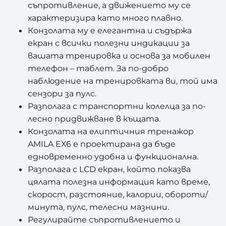
съпротивление, а движението му се
A
характеризира като много плавно.
m
Конзолата му е елегантна и съдържа
i
екран с всички полезни индикации за
l
a
вашата тренировка и основа за мобилен
E
телефон – таблет. За по-добро
X
наблюдение на тренировката ви, той има
6
сензори за пулс.
Разполага с транспортни колелца за по-
лесно придвижване в къщата.
Конзолата на елиптичния тренажор
AMILA EX6 е проектирана да бъде
едновременно удобна и функционална.
Разполага с LCD екран, който показва
цялата полезна информация като време,
скорост, разстояние, калории, обороти/
минута, пулс, телесни мазнини.
Регулирайте съпротивлението и