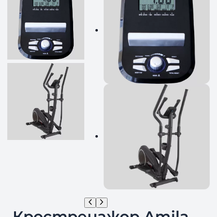
Кростренажор Amila