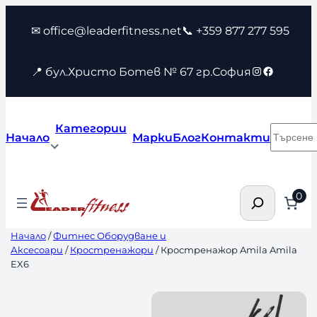
Към
✉ office@leaderfitness.net
📞 +359 877 277 595
съдържанието
Instagram
Faceboo
📍 бул.Христо Ботев № 67 гр.София
Категории
Търсен
Начало
Марки
Блог
Контакти
Търсене
0
Начало
/
Фитнес Оборудване и
Аксесоари
/
Кростренажори
/ Кростренажор Amila Amila
EX6