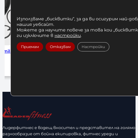
Използваме „бисквитки“, за да ви осигурим най-до
нашия уебсайт.
Можете да научите повече за това кои „бисквитки
ги изключите в
настройки
.
Приемам
Отказвам
Настройки
иниеви Заключващи Скоби за
Боксов Чувал Amila 15
Лост Ф50
200,00
€
/ 391,17 лв.
25,00
€
/ 48,90 лв.
Добавяне в количката
Добавяне в количката
Лидерфитнес е водещ вносител и представител на голямо
разнообразие от бойна екипировка, фитнес уреди и