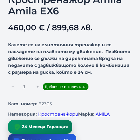
Amila EX6
460,00
€
/ 899,68 лв.
Качете се на елиптичния тренажор и се
насладете на плавното му движение.
Плавното
движение се дължи на директната връзка на
педалите с задвижващото колело в комбинация
с размера на диска, който е 24 см.
к
−
+
Добавяне в количката
о
л
Кат. номер:
92305
и
Категория:
Кростренажори
Марка:
AMILA
ч
е
24 Месеца Гаранция
с
т