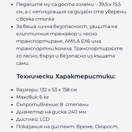
Педалите му са доста големи – 39,5 x 15,5
см, а с неплъзгащия се дизайн сте уверени
с всяка стъпка
За ваша лична безопасност, защита на
елиптичния тренажор и лесно
транспортиране, AMILA EX6 има
транспортни колела. Транспортирайте
го лесно, бързо и безопасно из къщата
сами.
Технически Характеристики:
Размери:
132 x 53 x 158 см
Маховик: 6 кг
Съпротивление: 8 степени
Диаметър на диска: 240 мм
Дисплей:
LCD
Показания на диспеят:
Време, Скорост,