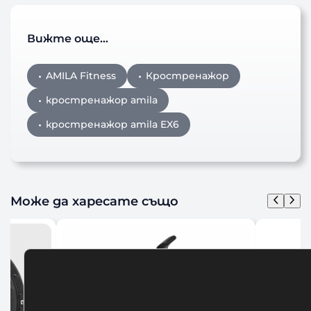
Вижте още…
AMILA Fitness
Кростренажор
кростренажор amila
кростренажор amila EX6
Може да харесате също