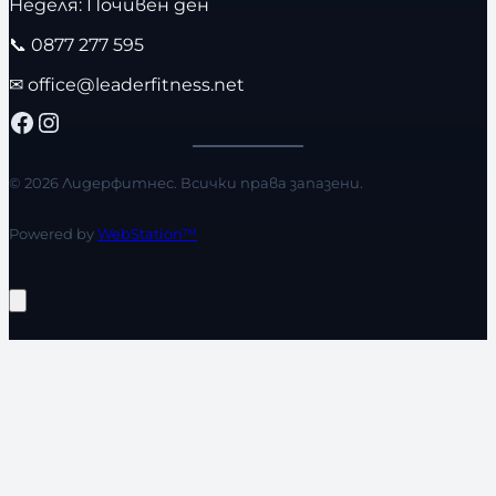
Неделя: Почивен ден
📞
0877 277 595
✉
office@leaderfitness.net
Facebook
Instagram
© 2026 Лидерфитнес. Всички права запазени.
Powered by
WebStation™