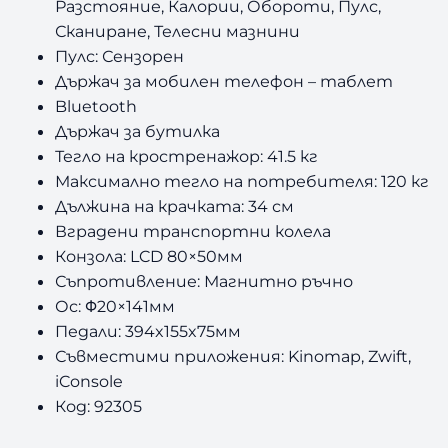
Разстояние, Калории, Обороти, Пулс,
Сканиране, Телесни мазнини
Пулс:
Сензорен
Държач за мобилен телефон – таблет
Bluetooth
Държач за бутилка
Тегло на кростренажор:
41.5 кг
Максимално тегло на потребителя:
120 кг
Дължина на крачката:
34 см
Вградени транспортни колела
Конзола: LCD 80×50мм
Съпротивление: Магнитно ръчно
Ос:
Φ20×141
мм
Педали: 394x155x75мм
Съвместими приложения: Kinomap, Zwift,
iConsole
Код: 92305