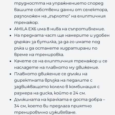
трудността на упражнението според
вашите собствени данни от селектора,
разположен на „гърлото“ на елиптичния
тренажор.
AMILA EX6 има 8 нива на съпротивление.
На предната част ще намерите и удобен
държач за бутилка, за да го имате под
ръка и да останете хидратирани по
време на тренировка.
Качете се на елиптичния тренажор и се
насладете на плавното му движение.
Плавното движение се дължи на
директната връзка на педалите с
задвижващото колело в комбинация с
размера на диска, който е 24 см.
Дължината на крачката е доста добра –
34 см, което ви предлага приятно
тренировъчно изживяване.