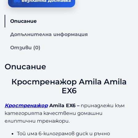
Безплатна Доставка
в
о
з
Описание
а
К
Допълнителна информация
р
о
Отзиви (0)
с
т
р
Описание
е
н
Кростренажор Amila Amila
а
EX6
ж
о
р
Кростренажор
Amila EX6 –
принадлежи към
A
категорията качествени домашни
m
елиптични тренажори.
i
l
Той има 6-килограмов диск и ръчно
a