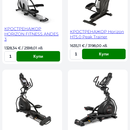
с
с
т
т
в
в
о
о
КРОСТРЕНАЖОР
КРОСТРЕНАЖОР Horizon
HORIZON FITNESS ANDES
HT5.0 Peak Trainer
3
1635,11 
€
 / 3198,00 лв. 
1328,34 
€
 / 2598,01 лв. 
Купи
Купи
К
К
о
о
л
л
и
и
ч
ч
е
е
с
с
т
т
в
в
о
о