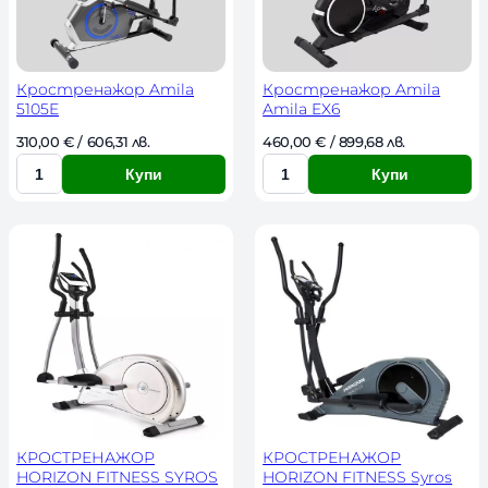
t
e
s
t
Кростренажор Amila
Кростренажор Amila
5105E
Amila EX6
310,00 
€
 / 606,31 лв. 
460,00 
€
 / 899,68 лв. 
Купи
Купи
К
К
о
о
л
л
и
и
ч
ч
е
е
с
с
т
т
в
в
о
о
КРОСТРЕНАЖОР
КРОСТРЕНАЖОР
HORIZON FITNESS SYROS
HORIZON FITNESS Syros