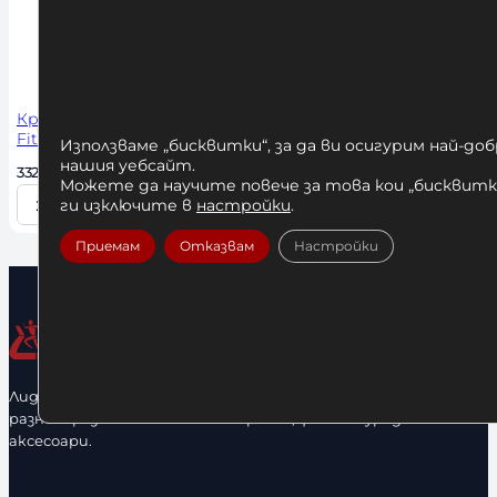
с
с
т
т
в
в
о
о
Кростренажор Evolve
Fitness UL-156
Използваме „бисквитки“, за да ви осигурим най-до
нашия уебсайт.
3325,00 
€
 / 6503,13 лв. 
Можете да научите повече за това кои „бисквитки
ги изключите в
настройки
.
Купи
К
о
Приемам
Отказвам
Настройки
л
и
ч
е
с
Лидерфитнес е водещ вносител и представител на голямо
т
разнообразие от бойна екипировка, фитнес уреди и
в
аксесоари.
о