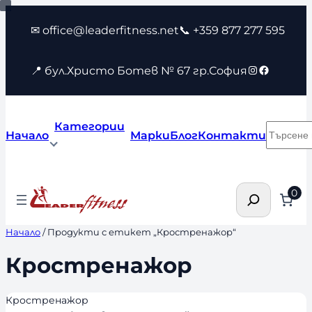
Към
✉ office@leaderfitness.net
📞 +359 877 277 595
съдържанието
Instagram
Faceboo
📍 бул.Христо Ботев № 67 гр.София
Категории
Търсен
Начало
Марки
Блог
Контакти
Търсене
0
Начало
/ Продукти с етикет „Кростренажор“
Кростренажор
Кростренажор