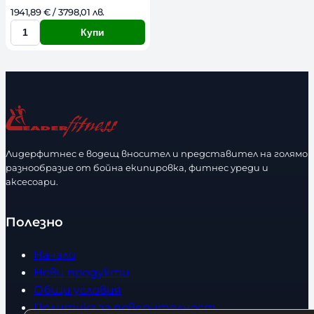
1941,89 
€
 / 3798,01 лв. 
Купи
К
о
л
и
ч
е
с
Лидерфитнес е водещ вносител и представител на голямо
т
разнообразие от бойна екипировка, фитнес уреди и
в
аксесоари.
о
Полезно
Начало
Нови продукти
Общи условия
Политика за поверителност