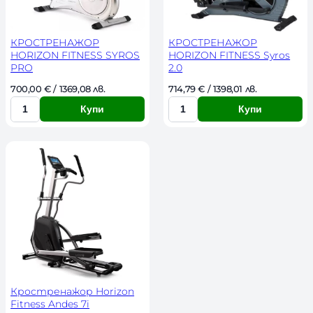
e
s
t
КРОСТРЕНАЖОР
КРОСТРЕНАЖОР
HORIZON FITNESS SYROS
HORIZON FITNESS Syros
PRO
2.0
700,00 
€
 / 1369,08 лв. 
714,79 
€
 / 1398,01 лв. 
Купи
Купи
К
К
о
о
л
л
и
и
ч
ч
е
е
с
с
т
т
в
в
о
о
Кростренажор Horizon
Fitness Andes 7i