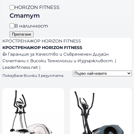
е
B
HORIZON FITNESS
г
r
Статут
о
a
р
Н
В наличност
n
и
а
Прилагане
d
я
л
КРОСТРЕНАЖОР HORIZON FITNESS
s
и
КРОСТРЕНАЖОР HORIZON FITNESS
👍 Гаранция за Качество и Съвременен Дизайн
ч
Съчетани с Високи Технологии и Издържливост. |
н
Leaderfitness.net |
о
S
Показване всички 3 резултата
с
o
т
r
t
e
d
b
y
l
a
t