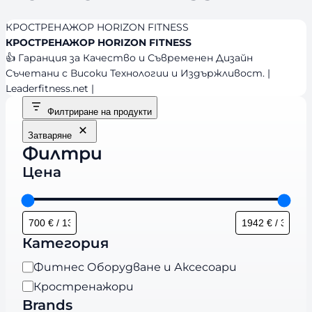
КРОСТРЕНАЖОР HORIZON FITNESS
КРОСТРЕНАЖОР HORIZON FITNESS
👍 Гаранция за Качество и Съвременен Дизайн
Съчетани с Високи Технологии и Издържливост. |
Leaderfitness.net |
Филтриране на продукти
Затваряне
Филтри
Цена
Категория
К
Фитнес Оборудване и Аксесоари
а
Кростренажори
т
Brands