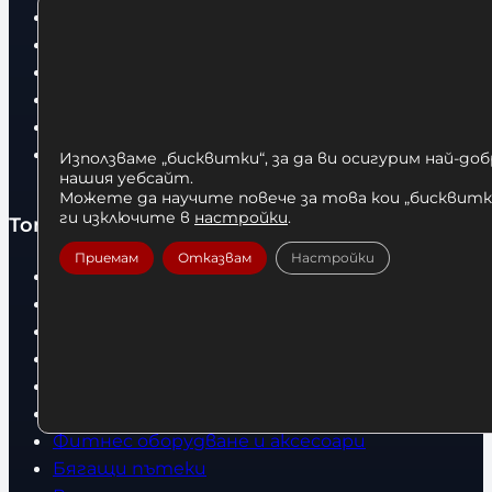
Доставка
Условия за връщане
За нас
Оборудвани обекти
Контакти
Статии
Използваме „бисквитки“, за да ви осигурим най-до
нашия уебсайт.
Можете да научите повече за това кои „бисквитки
ги изключите в
настройки
.
Топ категории
Приемам
Отказвам
Настройки
Бокс
Боксови чували
Боксови ръкавици
Дрехи
Детски дрехи
Суичъри
Фитнес оборудване и аксесоари
Бягащи пътеки