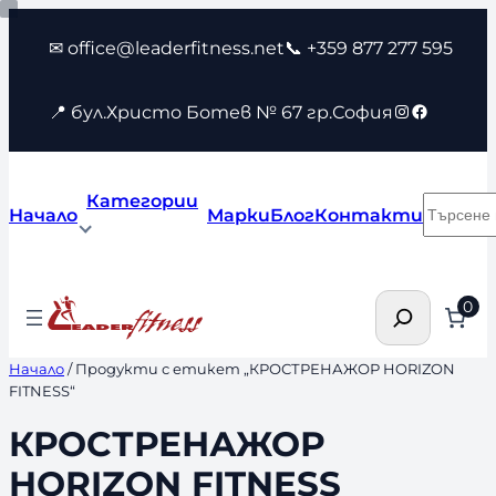
Към
✉ office@leaderfitness.net
📞 +359 877 277 595
съдържанието
Instagram
Faceboo
📍 бул.Христо Ботев № 67 гр.София
Категории
Търсен
Начало
Марки
Блог
Контакти
Търсене
0
Начало
/ Продукти с етикет „КРОСТРЕНАЖОР HORIZON
FITNESS“
КРОСТРЕНАЖОР
HORIZON FITNESS