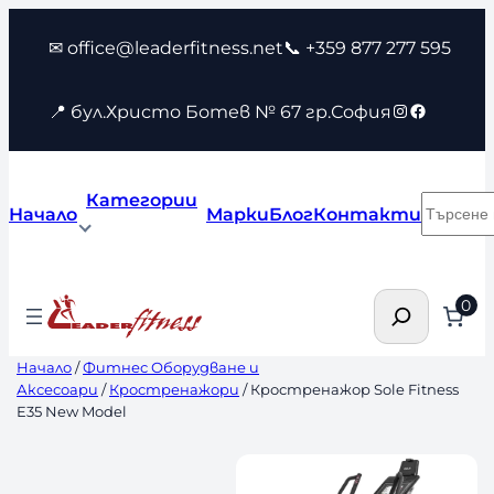
Към
✉ office@leaderfitness.net
📞 +359 877 277 595
съдържанието
Instagram
Faceboo
📍 бул.Христо Ботев № 67 гр.София
Категории
Търсен
Начало
Марки
Блог
Контакти
Търсене
0
Начало
/
Фитнес Оборудване и
Аксесоари
/
Кростренажори
/ Кростренажор Sole Fitness
E35 New Model