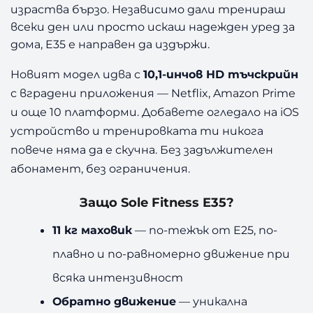
e
израства бързо. Независимо дали тренираш
w
всеки ден или просто искаш надежден уред за
M
дома, E35 е направен да издържи.
o
d
Новият модел идва с
10,1-инчов HD тъчскрийн
e
с вградени приложения — Netflix, Amazon Prime
l
и още 10 платформи. Добавете огледало на iOS
устройство и тренировката ти никога
повече няма да е скучна. Без задължителен
абонамент, без ограничения.
Защо Sole Fitness E35?
11 кг маховик
— по-тежък от E25, по-
плавно и по-равномерно движение при
всяка интензивност
Обратно движение
— уникална