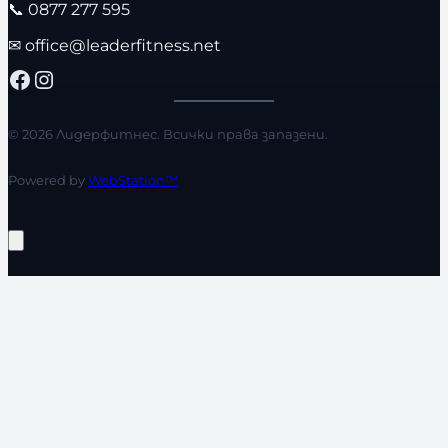
📞
0877 277 595
✉
office@leaderfitness.net
Facebook
Instagram
© 2026 Лидерфитнес. Всички права запазени.
Powered by
WebStation™