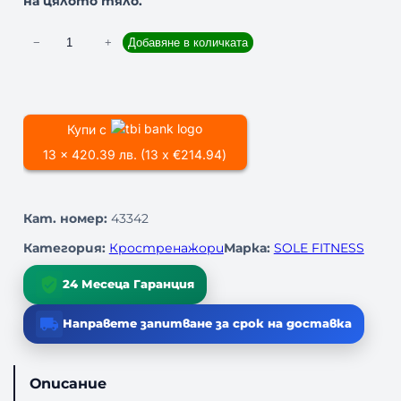
на цялото тяло.
к
−
+
Добавяне в количката
о
л
и
ч
Купи с
е
13 x 420.39 лв. (13 x €214.94)
с
т
в
Кат. номер:
43342
о
з
Категория:
Кростренажори
Марка:
SOLE FITNESS
а
К
24 Месеца Гаранция
р
о
Направете запитване за срок на доставка
с
т
р
Описание
е