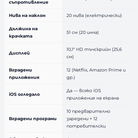
съпротивление
Нива на наклон
20 нива (електрически)
Дължина на
51 см (20 инча)
крачката
10,1″ HD тъчскрийн (25,6
Дисплей
см)
Вградени
12 (Netflix, Amazon Prime и
приложения
др.)
Да — всяко iOS
iOS огледало
приложение на екрана
10 предварително
Вградени програми
заредени + 12
потребителски