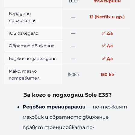
LCD
тъчскрийн
Вградени
—
12 (Netflix и др.)
приложения
iOS огледало
—
✅ Да
Обратно движение
—
✅ Да
Безжично зареждане
—
✅ Да
Макс. тегло
150кг
150 кг
потребител
За кого е подходящ Sole E35?
Редовно тренираращи
— по-тежкият
маховик и обратното движение
правят тренировката по-