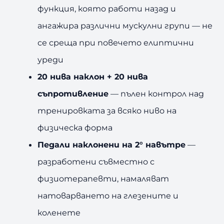
функция, която работи назад и
ангажира различни мускулни групи — не
се среща при повечето елиптични
уреди
20 нива наклон + 20 нива
съпротивление
— пълен контрол над
тренировката за всяко ниво на
физическа форма
Педали наклонени на 2° навътре
—
разработени съвместно с
физиотерапевти, намаляват
натоварването на глезените и
коленете