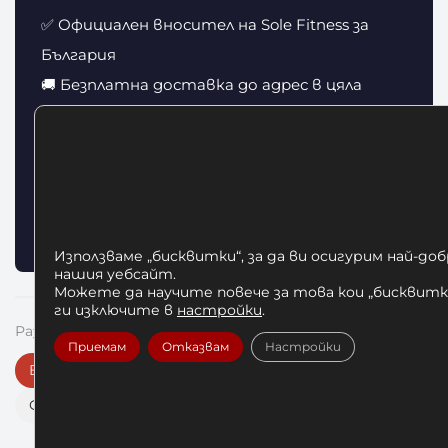
✅ Официален вносител на Sole Fitness за
България
🚚 Безплатна доставка до адрес в цяла
България
🔄 14 дни право на връщане без излишни
въпроси
📞 Безплатна техническа консултация
преди и след покупка
Използваме „бисквитки“, за да ви осигурим най-до
нашия уебсайт.
Можете да научите повече за това кои „бисквитки
ги изключите в
настройки
.
Разгледайте още от серията Sole Fitness:
Приемам
Отказвам
Настройки
Всички Sole Fitness продукти
Бягащи пътеки
Фитнес оборудване