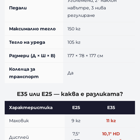
Уголемени, 2° наклон
Педали
навътре, 3 нива
регулиране
Максимално тегло
150 кг
Тегло на уреда
105 кг
Размери (Д × Ш × В)
177 × 78 × 177 см
Колелца за
Да
транспорт
E35 или E25 — каква е разликата?
Характеристика
E25
E35
Маховик
9 кг
11 кг
7,5″
10,1″ HD
Дисплей