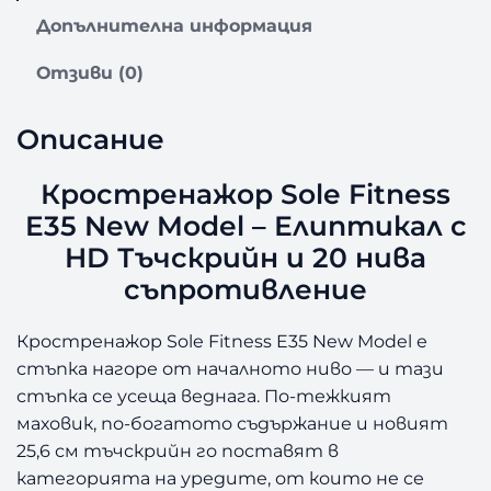
н
Допълнителна информация
а
ж
Отзиви (0)
о
р
Описание
S
o
Кростренажор Sole Fitness
l
e
E35 New Model – Елиптикал с
F
HD Тъчскрийн и 20 нива
i
съпротивление
t
n
e
Кростренажор Sole Fitness E35 New Model
е
s
стъпка нагоре от началното ниво — и тази
s
стъпка се усеща веднага. По-тежкият
E
маховик, по-богатото съдържание и новият
3
25,6 см тъчскрийн го поставят в
5
категорията на уредите, от които не се
N