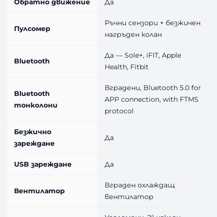
Обратно движение
Да
Ръчни сензори + безжичен
Пулсомер
нагръден колан
Да — Sole+, iFIT, Apple
Bluetooth
Health, Fitbit
Вградени, Bluetooth 5.0 for
Bluetooth
APP connection, with FTMS
тонколони
protocol
Безжично
Да
зареждане
USB зареждане
Да
Вграден охлаждащ
Вентилатор
вентилатор