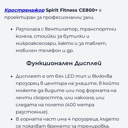
t
Кростренажор
Spirit Fitness CE800+
е
F
проектиран за професионални зали.
i
t
Разполага с вентилатор, транспортни
n
колела, стоийки за бутилки и
e
микроаксесоари, както и за таблет,
s
s
мобилен телефон и др.
C
Функционален Дисплей
E
8
0
Дисплеят е от бял LED тип и включва
0
прозорец в центъра на знаците, в който
+
можете да видите или под формата на
ленти скоростта, или наклона, или
следата на полето (400 метра
разстояние).
В горната част има 4 прозореца, където
се показват времето за тренировка,