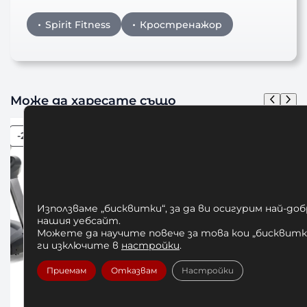
Spirit Fitness
Кростренажор
Може да харесате също
Използваме „бисквитки“, за да ви осигурим най-до
нашия уебсайт.
Можете да научите повече за това кои „бисквитки
ги изключите в
настройки
.
Приемам
Отказвам
Настройки