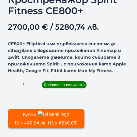
Fitness CE800+
2700,00
€
/ 5280,74 лв.
CE800+ Elliptical има първокласна система за
свързване с водещите приложения Kinomap и
Zwift. Споделете данните, които събирате в
приложението Spirit+, с приложения като Apple
Health, Google Fit, Fitbit като Map My Fitness.
к
−
+
Добавяне в количката
о
л
и
ч
Купи с
е
13 x 449.94 лв. (13 x €230.05)
с
т