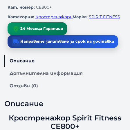
в
Кат. номер:
CE800+
о
з
Категория:
Кростренажори
Марка:
SPIRIT FITNESS
а
К
24 Месеца Гаранция
р
о
Направете запитване за срок на доставка
с
т
р
Описание
е
н
Допълнителна информация
а
ж
Отзиви (0)
о
р
Описание
S
p
Кростренажор Spirit Fitness
i
r
CE800+
i