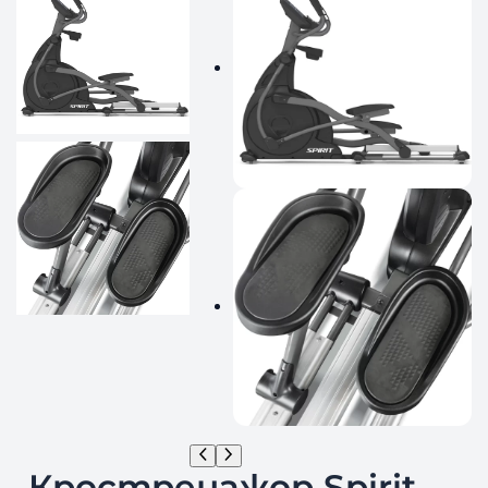
Кростренажор Spirit