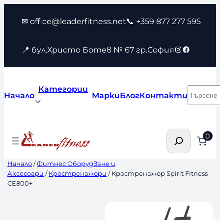
Към
✉ office@leaderfitness.net
📞 +359 877 277 595
съдържанието
Instagram
Faceboo
📍 бул.Христо Ботев № 67 гр.София
Категории
Търсен
Начало
Марки
Блог
Контакти
Търсене
0
Начало
/
Фитнес Оборудване и
Аксесоари
/
Кростренажори
/ Кростренажор Spirit Fitness
CE800+