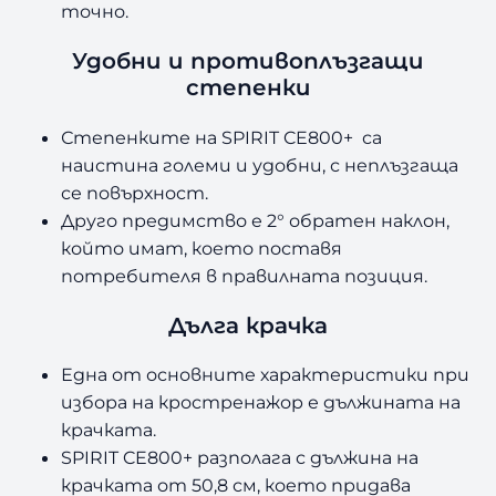
точно.
Удобни и противоплъзгащи
степенки
Степенките на SPIRIT CE800+ са
наистина големи и удобни, с неплъзгаща
се повърхност.
Друго предимство е 2° обратен наклон,
който имат, което поставя
потребителя в правилната позиция.
Дълга крачка
Една от основните характеристики при
избора на кростренажор е дължината на
крачката.
SPIRIT CE800+ разполага с дължина на
крачката от 50,8 см, което придава