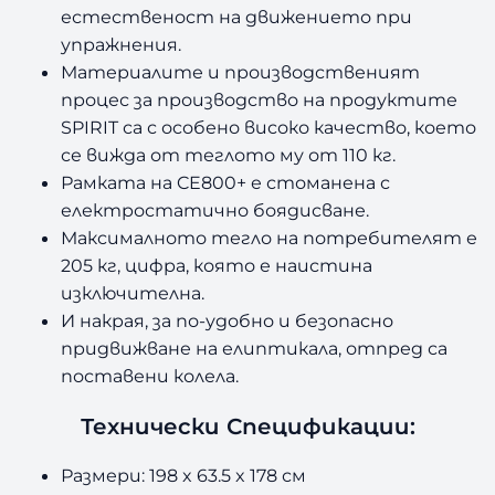
естественост на движението при
упражнения.
Материалите и производственият
процес за производство на продуктите
SPIRIT са с особено високо качество, което
се вижда от теглото му от 110 кг.
Рамката на CE800+ е стоманена с
електростатично боядисване.
Максималното тегло на потребителят е
205 кг, цифра, която е наистина
изключителна.
И накрая, за по-удобно и безопасно
придвижване на елиптикала, отпред са
поставени колела.
Технически Спецификации:
Размери: 198 x 63.5 x 178 см