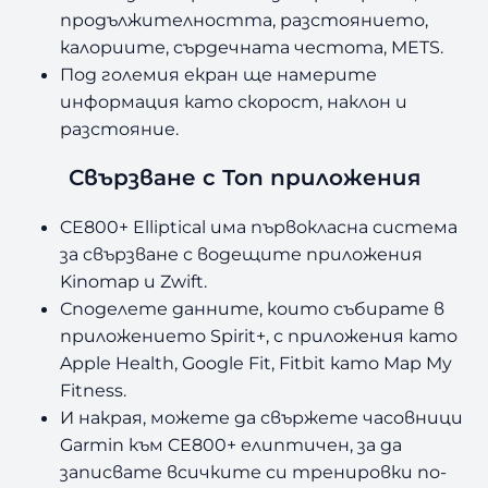
продължителността, разстоянието,
калориите, сърдечната честота, METS.
Под големия екран ще намерите
информация като скорост, наклон и
разстояние.
Свързване с Топ приложения
CE800+ Elliptical има първокласна система
за свързване с водещите приложения
Kinomap и Zwift.
Споделете данните, които събирате в
приложението Spirit+, с приложения като
Apple Health, Google Fit, Fitbit като Map My
Fitness.
И накрая, можете да свържете часовници
Garmin към CE800+ елиптичен, за да
записвате всичките си тренировки по-