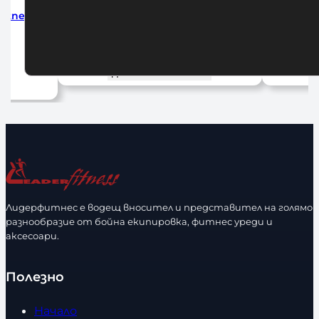
tness
Велоергометър Air Bike Spirit
Кростр
AB900
31
1252,67
€
/ 2450,01 лв.
До
Добавяне в количката
Лидерфитнес е водещ вносител и представител на голямо
разнообразие от бойна екипировка, фитнес уреди и
аксесоари.
Полезно
Начало