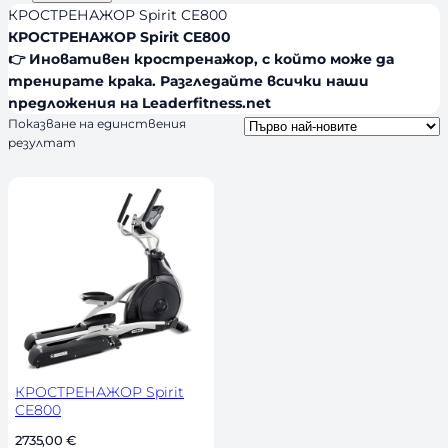
d
я
л
КРОСТРЕНАЖОР Spirit CE800
s
и
КРОСТРЕНАЖОР Spirit CE800
👉 Иновативен кростренажор, с който може да
ч
тренирате крака. Разгледайте всички наши
н
предложения на Leaderfitness.net
о
Показване на единствения
с
резултат
т
КРОСТРЕНАЖОР Spirit
CE800
2735,00 
€