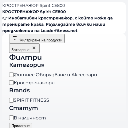
КРОСТРЕНАЖОР Spirit CE800
КРОСТРЕНАЖОР Spirit CE800
👉 Иновативен кростренажор, с който може да
тренирате крака. Разгледайте всички наши
предложения на Leaderfitness.net
Филтриране на продукти
Затваряне
Филтри
Категория
К
Фитнес Оборудване и Аксесоари
а
Кростренажори
т
Brands
е
B
SPIRIT FITNESS
г
r
Статут
о
a
р
Н
В наличност
n
и
а
Прилагане