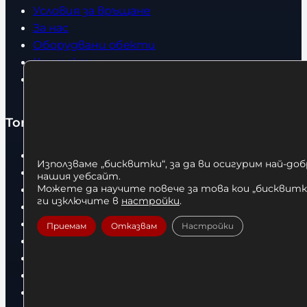
Условия за връщане
За нас
Оборудвани обекти
Контакти
Статии
Топ категории
Бокс
Използваме „бисквитки“, за да ви осигурим най-до
Боксови чували
нашия уебсайт.
Можете да научите повече за това кои „бисквитки
Боксови ръкавици
ги изключите в
настройки
.
Дрехи
Детски дрехи
Приемам
Отказвам
Настройки
Суичъри
Фитнес оборудване и аксесоари
Бягащи пътеки
Велоергометри