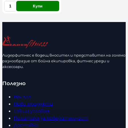
Купи
К
о
л
и
ч
е
с
Лидерфитнес е водещ вносител и представител на голямо
т
разнообразие от бойна екипировка, фитнес уреди и
в
аксесоари.
о
Полезно
Начало
Нови продукти
Общи условия
Политика за поверителност
Доставка