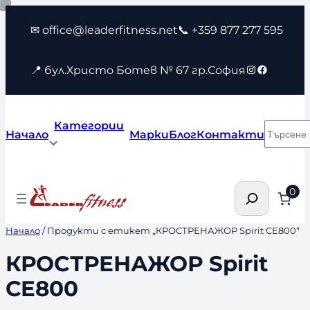
Към
✉ office@leaderfitness.net
📞 +359 877 277 595
съдържанието
Instagram
Faceboo
📍 бул.Христо Ботев № 67 гр.София
Категории
Търсен
Начало
Марки
Блог
Контакти
Търсене
0
Начало
/ Продукти с етикет „КРОСТРЕНАЖОР Spirit CE800“
КРОСТРЕНАЖОР Spirit
CE800