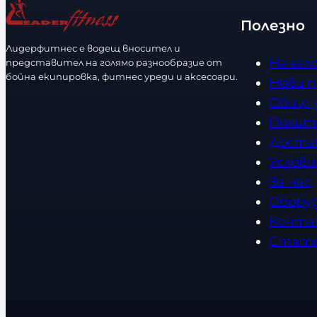
ч
Полезно
е
Лидерфитнес е водещ вносител и
с
Начал
представител на голямо разнообразие от
т
бойна екипировка, фитнес уреди и аксесоари.
Нови 
в
Общи 
о
Полит
Доста
Услови
За нас
Обору
Конта
Стат