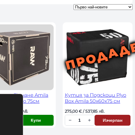
я за Скачане Amila
Кутия за Подскоци Plyo
 Box Tempo 75см
Box Amila 50x60x75 см
 
€
 / 244,48 лв. 
275,00 
€
 / 537,85 лв. 
+
−
+
Купи
Изчерпан
К
о