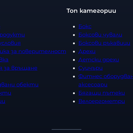
Топ категории
о
Бокс
продукти
Боксови чували
условия
Боксови ръкавици
ика за поверителност
Дрехи
вка
Детски дрехи
я за връщане
Суичъри
Фитнес оборудван
двани обекти
аксесоари
кти
Бягащи пътеки
ии
Велоергометри