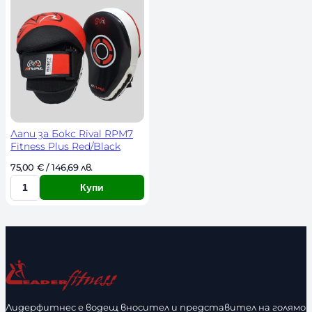
о
с
т
Лапи за Бокс Rival RPM7
Fitness Plus Red/Black
75,00 
€
 / 146,69 лв. 
Купи
К
о
л
и
ч
е
с
Лидерфитнес е водещ вносител и представител на голямо