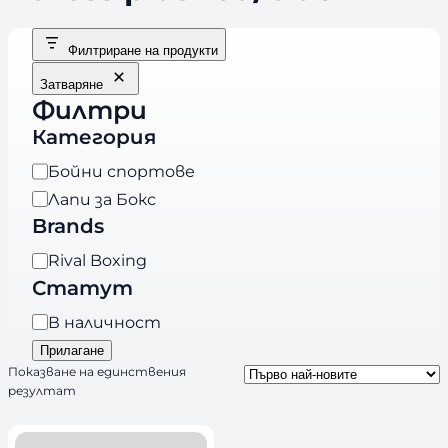
Филтриране на продукти
Затваряне
Филтри
Категория
К
Бойни спортове
а
Лапи за Бокс
т
Brands
е
B
Rival Boxing
г
r
Статут
о
a
р
Н
В наличност
n
и
а
Прилагане
d
я
л
Показване на единствения
s
резултат
и
ч
н