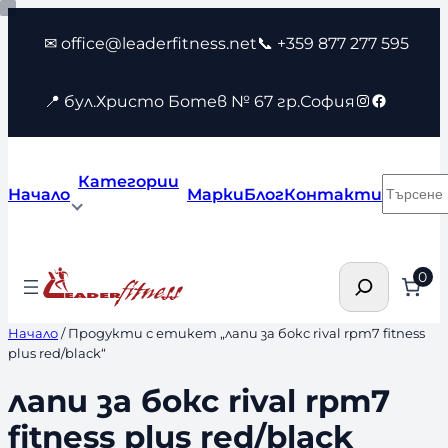
Към
✉ office@leaderfitness.net
📞 +359 877 277 595
съдържанието
Instagram
Faceboo
📍 бул.Христо Ботев № 67 гр.София
Категории
Търсен
Начало
Марки
Блог
Контакти
Търсене
0
Начало
/ Продукти с етикет „лапи за бокс rival rpm7 fitness
plus red/black“
лапи за бокс rival rpm7
fitness plus red/black