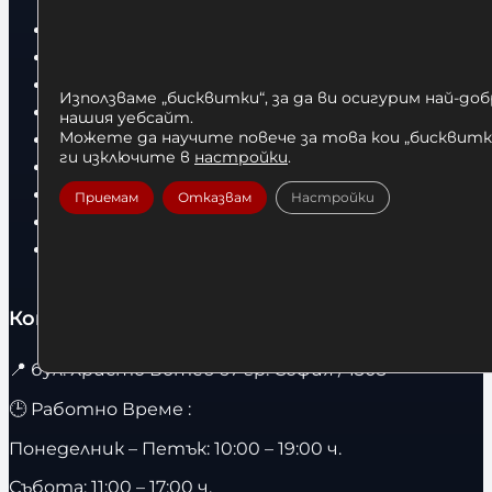
Бокс
Боксови чували
Боксови ръкавици
Използваме „бисквитки“, за да ви осигурим най-до
Дрехи
нашия уебсайт.
Детски дрехи
Можете да научите повече за това кои „бисквитки
ги изключите в
настройки
.
Суичъри
Фитнес оборудване и аксесоари
Приемам
Отказвам
Настройки
Бягащи пътеки
Велоергометри
Контакти
📍
бул. Христо Ботев 67 гр. София / 1303
🕒 Работно Време :
Понеделник – Петък: 10:00 – 19:00 ч.
Събота: 11:00 – 17:00 ч.