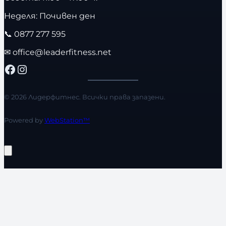
Неделя: Почивен ден
📞
0877 277 595
✉
office@leaderfitness.net
Facebook
Instagram
© 2026 Лидерфитнес. Всички права запазени.
Powered by
WebStation™