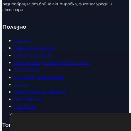
т
разнообразие от бойна екипировка, фитнес уреди и
в
аксесоари.
о
Полезно
Начало
Нови продукти
Общи условия
Политика за поверителност
Доставка
Условия за връщане
За нас
Оборудвани обекти
Контакти
Статии
Топ категории