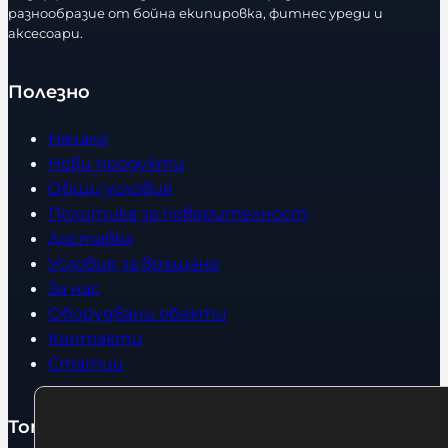
т
разнообразие от бойна екипировка, фитнес уреди и
в
аксесоари.
о
Полезно
Начало
Нови продукти
Общи условия
Политика за поверителност
Доставка
Условия за връщане
За нас
Оборудвани обекти
Контакти
Статии
Топ категории