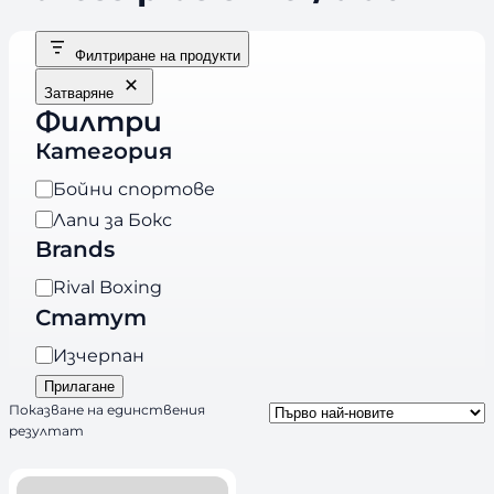
Филтриране на продукти
Затваряне
Филтри
Категория
К
Бойни спортове
а
Лапи за Бокс
т
Brands
е
B
Rival Boxing
г
r
Статут
о
a
р
Н
Изчерпан
n
и
а
Прилагане
d
я
л
Показване на единствения
s
резултат
и
ч
н