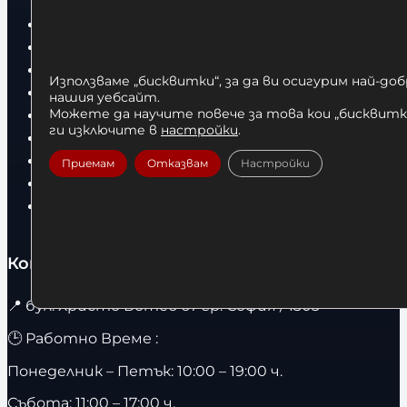
Бокс
Боксови чували
Боксови ръкавици
Използваме „бисквитки“, за да ви осигурим най-до
Дрехи
нашия уебсайт.
Детски дрехи
Можете да научите повече за това кои „бисквитки
ги изключите в
настройки
.
Суичъри
Фитнес оборудване и аксесоари
Приемам
Отказвам
Настройки
Бягащи пътеки
Велоергометри
Контакти
📍
бул. Христо Ботев 67 гр. София / 1303
🕒 Работно Време :
Понеделник – Петък: 10:00 – 19:00 ч.
Събота: 11:00 – 17:00 ч.