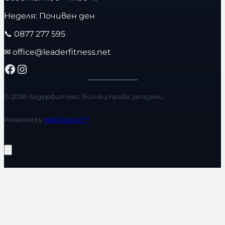
Неделя: Почивен ден
📞
0877 277 595
✉
office@leaderfitness.net
Facebook
Instagram
© 2026 Лидерфитнес. Всички права запазени.
Powered by
WebStation™