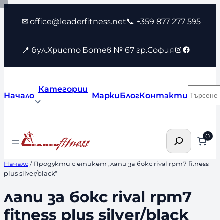
Към
✉ office@leaderfitness.net
📞 +359 877 277 595
съдържанието
Instagram
Faceboo
📍 бул.Христо Ботев № 67 гр.София
Категории
Търсен
Начало
Марки
Блог
Контакти
Търсене
0
Начало
/ Продукти с етикет „лапи за бокс rival rpm7 fitness
plus silver/black“
лапи за бокс rival rpm7
fitness plus silver/black