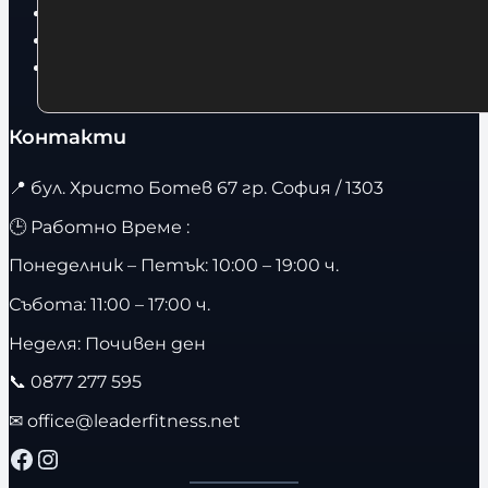
Фитнес оборудване и аксесоари
Бягащи пътеки
Велоергометри
Контакти
📍
бул. Христо Ботев 67 гр. София / 1303
🕒 Работно Време :
Понеделник – Петък: 10:00 – 19:00 ч.
Събота: 11:00 – 17:00 ч.
Неделя: Почивен ден
📞
0877 277 595
✉
office@leaderfitness.net
Facebook
Instagram