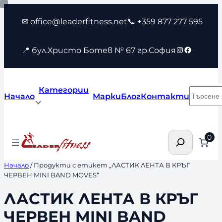
Към
✉ office@leaderfitness.net
📞 +359 877 277 595
съдържанието
Instagram
Faceboo
📍 бул.Христо Ботев № 67 гр.София
Категории
Търсен
Начало
Марки
Блог
Контакти
Търсене
0
Начало
/ Продукти с етикет „ЛАСТИК ЛЕНТА В КРЪГ
ЧЕРВЕН MINI BAND MOVES“
ЛАСТИК ЛЕНТА В КРЪГ
ЧЕРВЕН MINI BAND