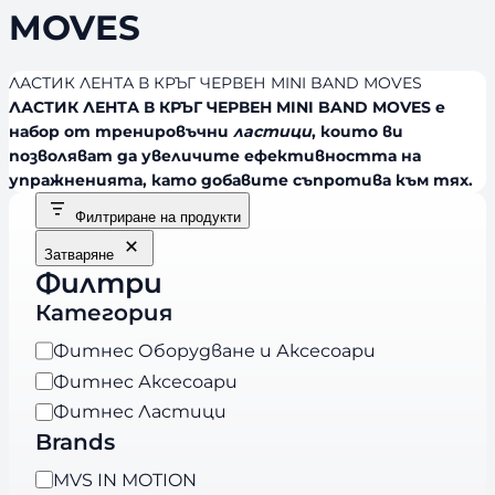
MOVES
ЛАСТИК ЛЕНТА В КРЪГ ЧЕРВЕН MINI BAND MOVES
ЛАСТИК ЛЕНТА В КРЪГ ЧЕРВЕН MINI BAND MOVES е
набор от тренировъчни
ластици
, които ви
позволяват да увеличите ефективността на
упражненията, като добавите съпротива към тях.
Филтриране на продукти
Затваряне
Филтри
Категория
К
Фитнес Оборудване и Аксесоари
а
Фитнес Аксесоари
т
Фитнес Ластици
е
Brands
г
B
MVS IN MOTION
о