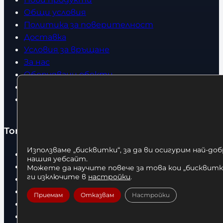
Общи условия
Политика за поверителност
Доставка
Условия за връщане
За нас
Оборудвани обекти
Контакти
Статии
Топ категории
Използваме „бисквитки“, за да ви осигурим най-до
Бокс
нашия уебсайт.
Боксови чували
Можете да научите повече за това кои „бисквитки
ги изключите в
настройки
.
Боксови ръкавици
Дрехи
Приемам
Отказвам
Настройки
Детски дрехи
Суичъри