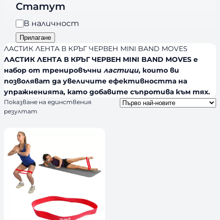
r
Статут
р
a
и
Н
В наличност
n
я
а
Прилагане
d
л
ЛАСТИК ЛЕНТА В КРЪГ ЧЕРВЕН MINI BAND MOVES
s
и
ЛАСТИК ЛЕНТА В КРЪГ ЧЕРВЕН MINI BAND MOVES е
набор от тренировъчни
ластици
, които ви
ч
позволяват да увеличите ефективността на
н
упражненията, като добавите съпротива към тях.
о
Показване на единствения
с
резултат
т