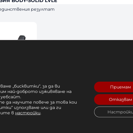
ЗИЯ BODY-SOLID LVLE
 единствения резултат
ваме „бисквитки“, за да ви
Приемам
рим най-доброто изживяване на
ЗИЯ BODY-
 уебсайт.
Отказвам
е да научите повече за това кои
итки“ използваме или да ги
,00 лв. 
Настройк
чите в
настройки
.
Купи