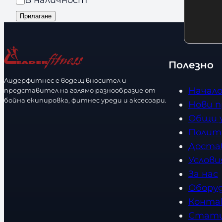
я
n
л
а
Прилагане
d
и
л
s
ч
и
е
ч
Полезно
с
н
т
Лидерфитнес е водещ вносител и
о
Начал
представител на голямо разнообразие от
в
с
бойна екипировка, фитнес уреди и аксесоари.
Нови 
о
т
Общи 
Полит
Доста
Услови
За нас
Обору
Конта
Стат