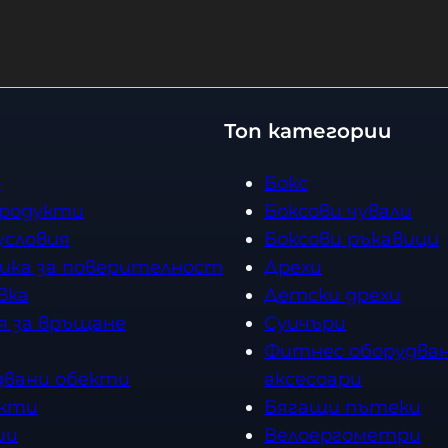
Топ категории
о
Бокс
продукти
Боксови чували
условия
Боксови ръкавици
ика за поверителност
Дрехи
вка
Детски дрехи
я за връщане
Суичъри
Фитнес оборудван
двани обекти
аксесоари
кти
Бягащи пътеки
ии
Велоергометри