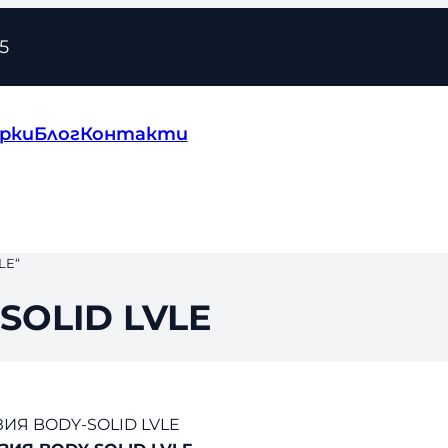
5
рки
Блог
Контакти
LE“
SOLID LVLE
ЗИЯ BODY-SOLID LVLE