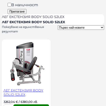
a
р
Н
В наличност
n
и
а
Прилагане
d
я
л
ЛЕГ ЕКСТЕНЗИЯ BODY SOLID S2LEX
s
и
ЛЕГ ЕКСТЕНЗИЯ BODY SOLID S2LEX
Показване на единствения
ч
резултат
н
о
с
т
ЛЕГ ЕКСТЕНЗИЯ BODY
SOLID S2LEX
3262,04 
€
 / 6380,00 лв. 