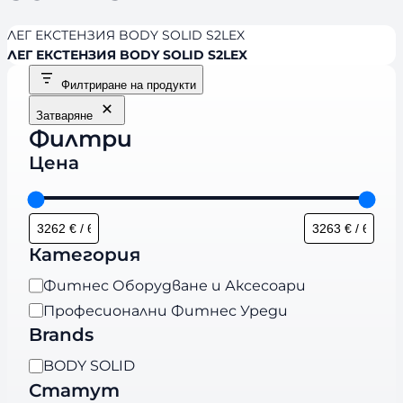
ЛЕГ ЕКСТЕНЗИЯ BODY SOLID S2LEX
ЛЕГ ЕКСТЕНЗИЯ BODY SOLID S2LEX
Филтриране на продукти
Затваряне
Филтри
Цена
Категория
К
Фитнес Оборудване и Аксесоари
а
Професионални Фитнес Уреди
т
Brands
е
B
BODY SOLID
г
r
Статут
о