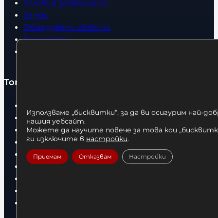
Условия за връщане
За нас
Оборудвани обекти
Контакти
Статии
Топ категории
Бокс
Използваме „бисквитки“, за да ви осигурим най-до
Боксови чували
нашия уебсайт.
Боксови ръкавици
Можете да научите повече за това кои „бисквитки
ги изключите в
настройки
.
Дрехи
Детски дрехи
Приемам
Отказвам
Настройки
Суичъри
Фитнес оборудване и аксесоари
Бягащи пътеки
Велоергометри