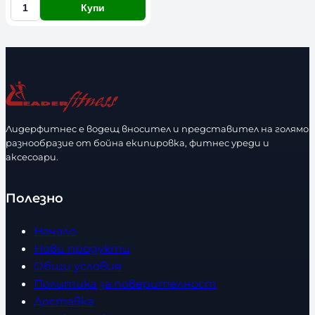
Купи
К
о
л
и
ч
е
с
Лидерфитнес е водещ вносител и представител на голямо
т
разнообразие от бойна екипировка, фитнес уреди и
в
аксесоари.
о
Полезно
Начало
Нови продукти
Общи условия
Политика за поверителност
Доставка