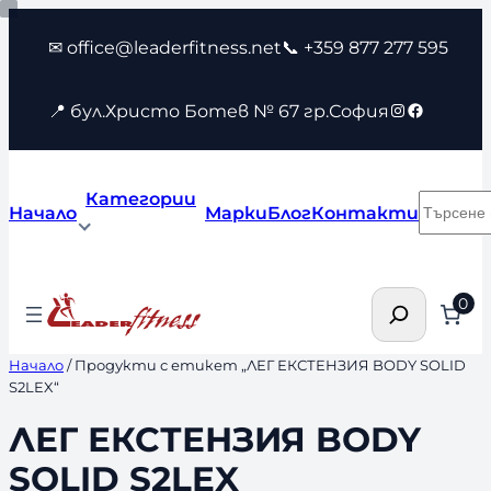
Към
✉ office@leaderfitness.net
📞 +359 877 277 595
съдържанието
Instagram
Faceboo
📍 бул.Христо Ботев № 67 гр.София
Категории
Търсен
Начало
Марки
Блог
Контакти
Търсене
0
Начало
/ Продукти с етикет „ЛЕГ ЕКСТЕНЗИЯ BODY SOLID
S2LEX“
ЛЕГ ЕКСТЕНЗИЯ BODY
SOLID S2LEX