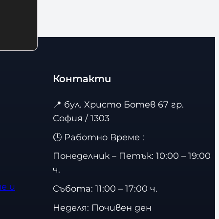
л
и
ч
е
с
т
Контакти
в
📍
бул. Христо Ботев 67 гр.
о
София / 1303
🕒 Работно Време :
Понеделник – Петък: 10:00 – 19:00
ч.
е и
Събота: 11:00 – 17:00 ч.
Неделя: Почивен ден