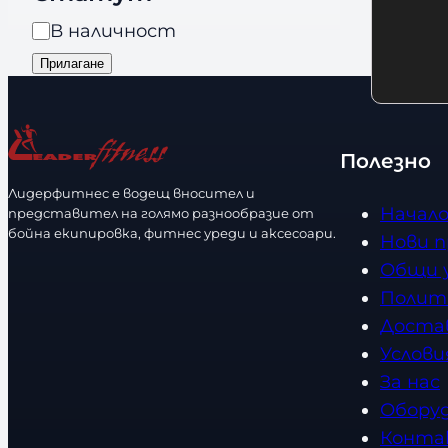
я
о
n
Н
В наличност
л
d
а
Прилагане
и
s
л
ч
и
е
ч
с
Полезно
н
т
Лидерфитнес е водещ вносител и
о
в
Начал
представител на голямо разнообразие от
с
о
бойна екипировка, фитнес уреди и аксесоари.
Нови 
т
Общи 
Полит
Доста
Услови
За нас
Обору
Конта