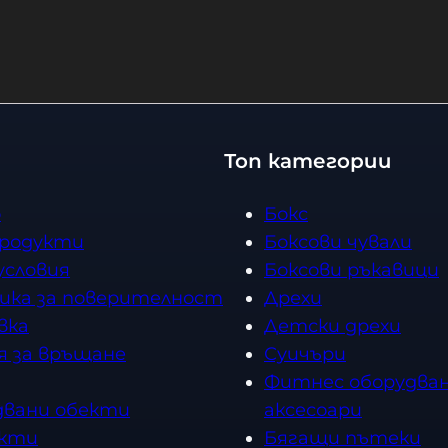
о
о
л
л
и
и
ч
ч
е
е
с
с
Топ категории
т
т
в
в
о
Бокс
о
о
продукти
Боксови чували
условия
Боксови ръкавици
ика за поверителност
Дрехи
вка
Детски дрехи
я за връщане
Суичъри
Фитнес оборудван
двани обекти
аксесоари
кти
Бягащи пътеки