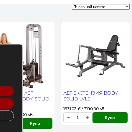
НЕС УРЕД ЛЕГ
ЛЕГ ЕКСТЕНЗИЯ BODY-
ТЕНЗИЯ BODY-SOLID
SOLID LVLE
200G
1631,02 
€
 / 3190,00 лв. 
38 
€
 / 5790,00 лв. 
и
−
+
Купи
К
+
Купи
о