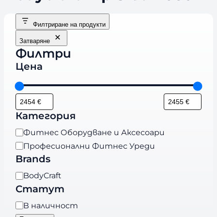
Филтриране на продукти
Затваряне
Филтри
Цена
Категория
К
Фитнес Оборудване и Аксесоари
а
Професионални Фитнес Уреди
т
Brands
е
B
BodyCraft
г
r
Статут
о
a
р
Н
В наличност
n
и
а