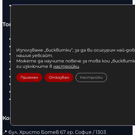
Статии
Топ категории
Бокс
Боксови чували
Използваме „бисквитки“, за да ви осигурим най-до
Боксови ръкавици
нашия уебсайт.
Можете да научите повече за това кои „бисквитки
Дрехи
ги изключите в
настройки
.
Детски дрехи
Суичъри
Приемам
Отказвам
Настройки
Фитнес оборудване и аксесоари
Бягащи пътеки
Велоергометри
Контакти
📍
бул. Христо Ботев 67 гр. София / 1303