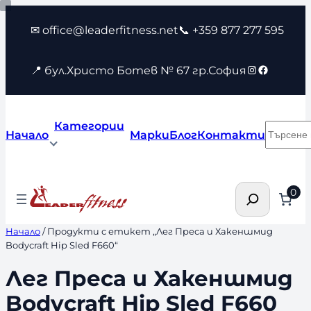
Към
✉ office@leaderfitness.net
📞 +359 877 277 595
съдържанието
Instagram
Faceboo
📍 бул.Христо Ботев № 67 гр.София
Категории
Търсен
Начало
Марки
Блог
Контакти
Търсене
0
Начало
/ Продукти с етикет „Лег Преса и Хакеншмид
Bodycraft Hip Sled F660“
Лег Преса и Хакеншмид
Bodycraft Hip Sled F660