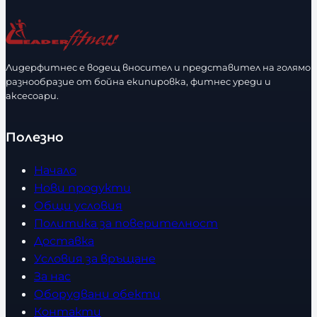
и
ч
е
с
Лидерфитнес е водещ вносител и представител на голямо
т
разнообразие от бойна екипировка, фитнес уреди и
в
аксесоари.
о
Полезно
Начало
Нови продукти
Общи условия
Политика за поверителност
Доставка
Условия за връщане
За нас
Оборудвани обекти
Контакти