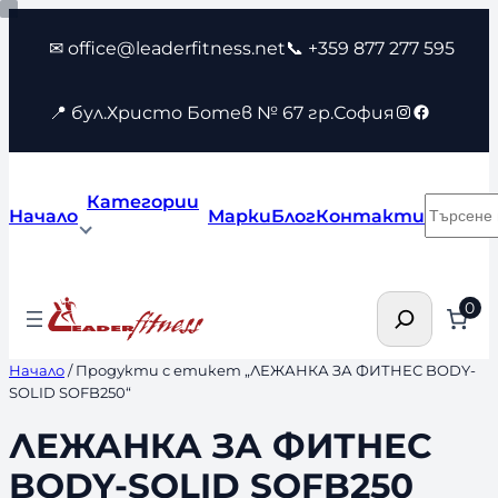
Към
✉ office@leaderfitness.net
📞 +359 877 277 595
съдържанието
Instagram
Faceboo
📍 бул.Христо Ботев № 67 гр.София
Категории
Търсен
Начало
Марки
Блог
Контакти
Търсене
0
Начало
/ Продукти с етикет „ЛЕЖАНКА ЗА ФИТНЕС BODY-
SOLID SOFB250“
ЛЕЖАНКА ЗА ФИТНЕС
BODY-SOLID SOFB250