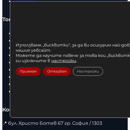
Статии
Топ категории
Бокс
Боксови чували
Използваме „бисквитки“, за да ви осигурим най-до
Боксови ръкавици
нашия уебсайт.
Дрехи
Можете да научите повече за това кои „бисквитки
ги изключите в
настройки
.
Детски дрехи
Суичъри
Приемам
Отказвам
Настройки
Фитнес оборудване и аксесоари
Бягащи пътеки
Велоергометри
Контакти
📍
бул. Христо Ботев 67 гр. София / 1303