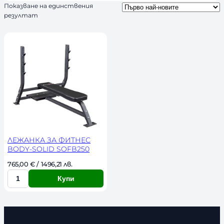
Показване на единствения
ч
резултат
н
о
с
т
ЛЕЖАНКА ЗА ФИТНЕС
BODY-SOLID SOFB250
765,00 
€
 / 1496,21 лв. 
Купи
К
о
л
и