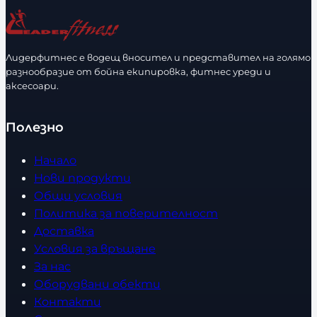
ч
е
с
Лидерфитнес е водещ вносител и представител на голямо
т
разнообразие от бойна екипировка, фитнес уреди и
в
аксесоари.
о
Полезно
Начало
Нови продукти
Общи условия
Политика за поверителност
Доставка
Условия за връщане
За нас
Оборудвани обекти
Контакти