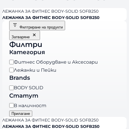
ЛЕЖАНКА ЗА ФИТНЕС BODY-SOLID SOFB250
ЛЕЖАНКА ЗА ФИТНЕС BODY-SOLID SOFB250
Филтриране на продукти
Затваряне
Филтри
Категория
К
Фитнес Оборудване и Аксесоари
а
Лежанки и Пейки
т
Brands
е
B
BODY SOLID
г
r
Статут
о
a
р
Н
В наличност
n
и
а
Прилагане
d
я
л
ЛЕЖАНКА ЗА ФИТНЕС BODY-SOLID SOFB250
s
и
ЛЕЖАНКА ЗА ФИТНЕС BODY-SOLID SOFB250