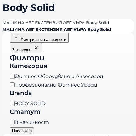
Body Solid
МАШИНА ЛЕГ ЕКСТЕНЗИЯ ЛЕГ КЪРЛ Body Solid
МАШИНА ЛЕГ ЕКСТЕНЗИЯ ЛЕГ КЪРЛ Body Solid
Филтриране на продукти
Затваряне
Филтри
Категория
К
Фитнес Оборудване и Аксесоари
а
Професионални Фитнес Уреди
т
Brands
е
B
BODY SOLID
г
r
Статут
о
a
р
Н
В наличност
n
и
а
Прилагане
d