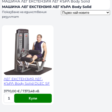
я
л
МАШИНА ЛЕГ ЕКСТЕНЗИЯ ЛЕГ КЪРЛ Body Solid
s
и
МАШИНА ЛЕГ ЕКСТЕНЗИЯ ЛЕГ КЪРЛ Body Solid
Показване на единствения
ч
резултат
н
о
с
т
ЛЕГ ЕКСТЕНЗИЯ ЛЕГ-
КЪРЛ Body Solid DLEC SF
3770,00 
€
 / 7373,48 лв. 
Купи
К
о