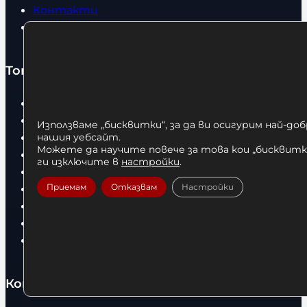
Контакти
Статии
Топ категории
Бокс
Боксови чували
Използваме „бисквитки“, за да ви осигурим най-до
Боксови ръкавици
нашия уебсайт.
Можете да научите повече за това кои „бисквитки
Дрехи
ги изключите в
настройки
.
Детски дрехи
Приемам
Отказвам
Настройки
Суичъри
Фитнес оборудване и аксесоари
Бягащи пътеки
Велоергометри
Контакти