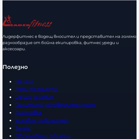
л
и
ч
е
с
Лидерфитнес е водещ вносител и представител на голямо
т
разнообразие от бойна екипировка, фитнес уреди и
в
аксесоари.
о
Полезно
Начало
Нови продукти
Общи условия
Политика за поверителност
Доставка
Условия за връщане
За нас
Оборудвани обекти