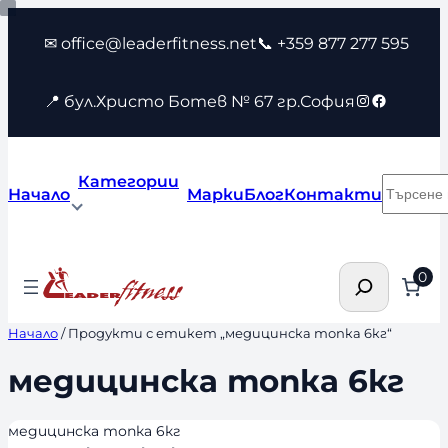
Към
✉ office@leaderfitness.net
📞 +359 877 277 595
съдържанието
Instagram
Faceboo
📍 бул.Христо Ботев № 67 гр.София
Категории
Търсен
Начало
Марки
Блог
Контакти
Търсене
0
Начало
/ Продукти с етикет „медицинска топка 6кг“
медицинска топка 6кг
медицинска топка 6кг