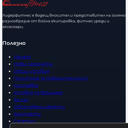
е
с
Лидерфитнес е водещ вносител и представител на голямо
т
разнообразие от бойна екипировка, фитнес уреди и
в
аксесоари.
о
Полезно
Начало
Нови продукти
Общи условия
Политика за поверителност
Доставка
Условия за връщане
За нас
Оборудвани обекти
Контакти
Статии