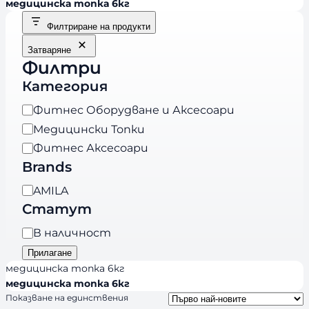
медицинска топка 6кг
Филтриране на продукти
Затваряне
Филтри
Категория
К
Фитнес Оборудване и Аксесоари
а
Медицински Топки
т
Фитнес Аксесоари
е
Brands
г
B
AMILA
о
r
Статут
р
a
и
Н
В наличност
n
я
а
Прилагане
d
л
медицинска топка 6кг
s
и
медицинска топка 6кг
Показване на единствения
ч