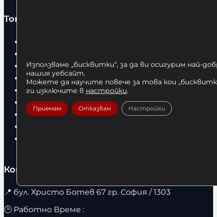
Топ категории
Бокс
Боксови чували
Използваме „бисквитки“, за да ви осигурим най-до
Боксови ръкавици
нашия уебсайт.
Дрехи
Можете да научите повече за това кои „бисквитки
Детски дрехи
ги изключите в
настройки
.
Суичъри
Приемам
Отказвам
Настройки
Фитнес оборудване и аксесоари
Бягащи пътеки
Велоергометри
Контакти
📍
бул. Христо Ботев 67 гр. София / 1303
🕒 Работно Време :