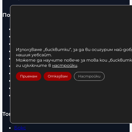
о
Полезно
Начало
Нови продукти
Общи условия
Използваме „бисквитки“, за да ви осигурим най-до
Политика за поверителност
нашия уебсайт.
Доставка
Можете да научите повече за това кои „бисквитки
Условия за връщане
ги изключите в
настройки
.
За нас
Приемам
Отказвам
Настройки
Оборудвани обекти
Контакти
Статии
Топ категории
Бокс