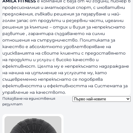
AMILA FITNESS
е компания с база от 40 години, пионер в
професионалния и аматьорския спорт, с иновативни
предложения, гъвкави решения за пазаруване и най-
голям запас от продукти и резервни части, идеални
решения за къмпинг – отдих и визия за непрекъснато
развитие , гарантира създаването на силни
отношения на сътрудничество. Политиката за
качество е абсолютното удовлетворяване на
изискванията на своите клиенти с предоставянето
на продукти и услуги с високо качество и
ефективност. Целта му е непрекъснато надграждане
на начина на изпълнение на услугите му, като
същевременно непрекъснато се подобрява
ефективността и ефективността на Системата за
управление на качеството.
Показване на единствения
резултат