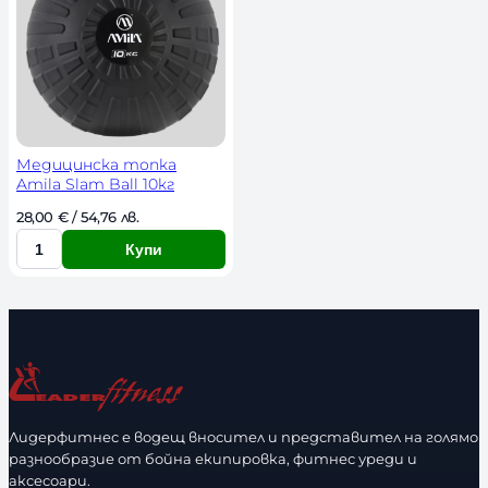
Медицинска топка
Amila Slam Ball 10кг
28,00 
€
 / 54,76 лв. 
Купи
К
о
л
и
ч
е
с
Лидерфитнес е водещ вносител и представител на голямо
т
разнообразие от бойна екипировка, фитнес уреди и
в
аксесоари.