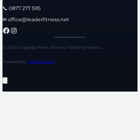
📞
0877 277 595
✉
office@leaderfitness.net
Facebook
Instagram
© 2026 Лидерфитнес. Всички права запазени.
Powered by
WebStation™