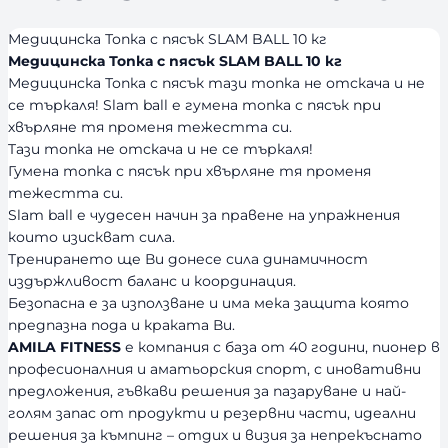
Медицинска Топка с пясък SLAM BALL 10 кг
Медицинска Топка с пясък SLAM BALL 10 кг
Медицинска Топка с пясък тази топка не отскача и не
се търкаля! Slam ball е гумена топка с пясък при
хвърляне тя променя тежестта си.
Tази топка не отскача и не се търкаля!
Гумена топка с пясък при хвърляне тя променя
тежестта си.
Slam ball е чудесен начин за правене на упражнения
които изискват сила.
Тренирането ще Ви донесе сила динамичност
издържливост баланс и координация.
Безопасна е за използване и има мека защита която
предпазна пода и краката Ви.
AMILA FITNESS
е компания с база от 40 години, пионер в
професионалния и аматьорския спорт, с иновативни
предложения, гъвкави решения за пазаруване и най-
голям запас от продукти и резервни части, идеални
решения за къмпинг – отдих и визия за непрекъснато