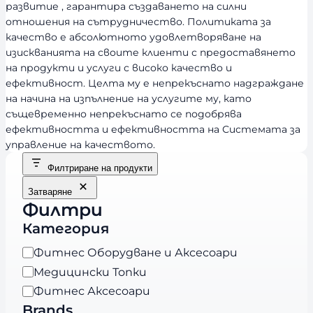
развитие , гарантира създаването на силни
отношения на сътрудничество. Политиката за
качество е абсолютното удовлетворяване на
изискванията на своите клиенти с предоставянето
на продукти и услуги с високо качество и
ефективност. Целта му е непрекъснато надграждане
на начина на изпълнение на услугите му, като
същевременно непрекъснато се подобрява
ефективността и ефективността на Системата за
управление на качеството.
Филтриране на продукти
Затваряне
Филтри
Категория
К
Фитнес Оборудване и Аксесоари
а
Медицински Топки
т
Фитнес Аксесоари
е
Brands