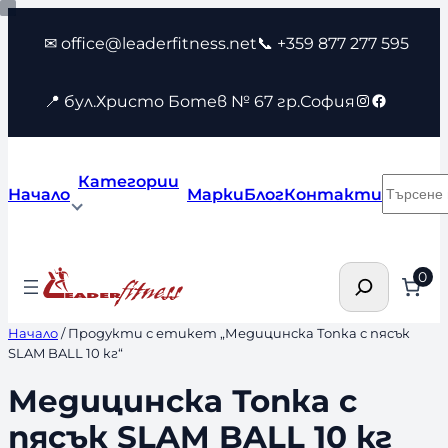
Към
✉ office@leaderfitness.net
📞 +359 877 277 595
съдържанието
Instagram
Faceboo
📍 бул.Христо Ботев № 67 гр.София
Категории
Търсен
Начало
Марки
Блог
Контакти
Търсене
0
Начало
/ Продукти с етикет „Медицинска Топка с пясък
SLAM BALL 10 кг“
Медицинска Топка с
пясък SLAM BALL 10 кг