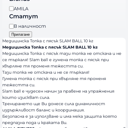
г
B
AMILA
о
r
Статут
р
a
и
Н
В наличност
n
я
а
Прилагане
d
л
Медицинска Топка с пясък SLAM BALL 10 кг
s
и
Медицинска Топка с пясък SLAM BALL 10 кг
Медицинска Топка с пясък тази топка не отскача и не
ч
се търкаля! Slam ball е гумена топка с пясък при
н
хвърляне тя променя тежестта си.
о
Tази топка не отскача и не се търкаля!
с
Гумена топка с пясък при хвърляне тя променя
т
тежестта си.
Slam ball е чудесен начин за правене на упражнения
които изискват сила.
Тренирането ще Ви донесе сила динамичност
издържливост баланс и координация.
Безопасна е за използване и има мека защита която
предпазна пода и краката Ви.