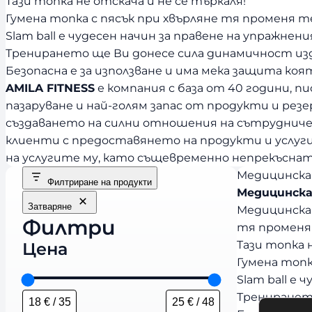
Tази топка не отскача и не се търкаля!
Гумена топка с пясък при хвърляне тя променя 
Slam ball е чудесен начин за правене на упражнен
Тренирането ще Ви донесе сила динамичност из
Безопасна е за използване и има мека защита коя
AMILA FITNESS
е компания с база от 40 години, 
пазаруване и най-голям запас от продукти и рез
създаването на силни отношения на сътрудниче
клиенти с предоставянето на продукти и услуги
на услугите му, като същевременно непрекъсна
Медицинска Т
Филтриране на продукти
Медицинска 
Затваряне
Медицинска 
Филтри
тя променя
Tази топка 
Цена
Гумена топк
Slam ball е
Тренирането