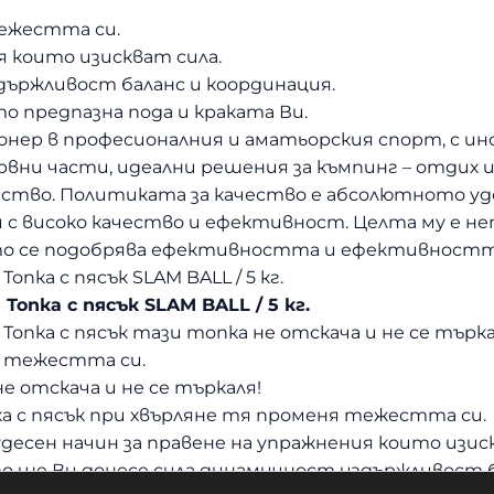
тежестта си.
ия които изискват сила.
държливост баланс и координация.
то предпазна пода и краката Ви.
пионер в професионалния и аматьорския спорт, с и
ервни части, идеални решения за къмпинг – отдих 
ство. Политиката за качество е абсолютното уд
 с високо качество и ефективност. Целта му е не
то се подобрява ефективността и ефективността
опка с пясък SLAM BALL / 5 кг.
Топка с пясък SLAM BALL / 5 кг.
Топка с пясък тази топка не отскача и не се търкал
 тежестта си.
не отскача и не се търкаля!
а с пясък при хвърляне тя променя тежестта си.
 чудесен начин за правене на упражнения които изис
 ще Ви донесе сила динамичност издържливост б