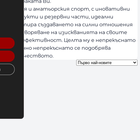
пода и краката Ви.
есионалния и аматьорския спорт, с иновативни
с от продукти и резервни части, идеални
ие , гарантира създаването на силни отношения
удовлетворяване на изискванията на своите
чество и ефективност. Целта му е непрекъснато
ъщевременно непрекъснато се подобрява
ие на качеството.
и