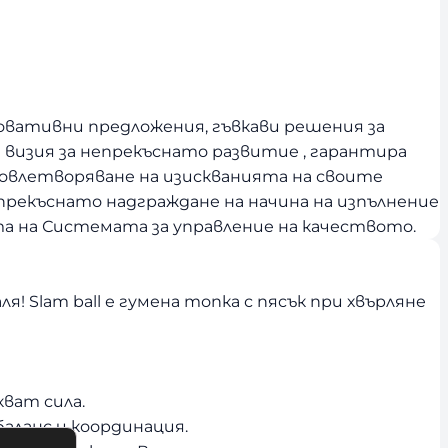
новативни предложения, гъвкави решения за
и визия за непрекъснато развитие , гарантира
овлетворяване на изискванията на своите
прекъснато надграждане на начина на изпълнение
 на Системата за управление на качеството.
я! Slam ball е гумена топка с пясък при хвърляне
кват сила.
аланс и координация.