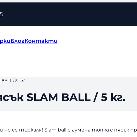
5
рки
Блог
Контакти
ALL / 5 кг.“
сък SLAM BALL / 5 кг.
и не се търкаля! Slam ball е гумена топка с пясък