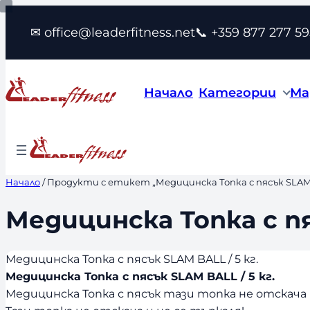
Към
✉ office@leaderfitness.net
📞 +359 877 277 59
съдържанието
Начало
Категории
Ма
Начало
/ Продукти с етикет „Медицинска Топка с пясък SLAM B
Медицинска Топка с пя
Медицинска Топка с пясък SLAM BALL / 5 кг.
Медицинска Топка с пясък SLAM BALL / 5 кг.
Медицинска Топка с пясък тази топка не отскача 