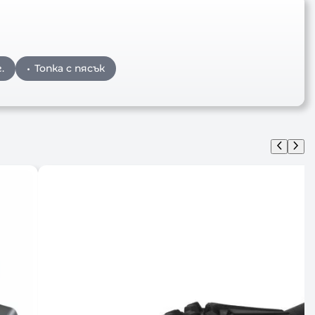
.
Топка с пясък