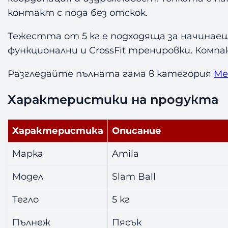
контакт с пода без отскок.
Тежестта от 5 кг е подходяща за начинае
функционални и CrossFit тренировки. Комп
Разгледайте пълната гама в категория
Ме
Характеристики на продукта
Характеристика
Описание
Марка
Amila
Модел
Slam Ball
Тегло
5 кг
Пълнеж
Пясък