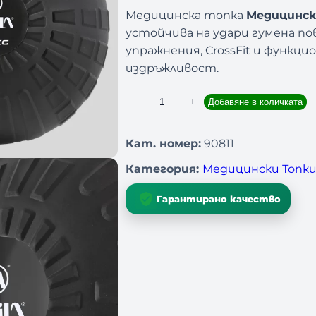
Медицинска топка
Медицинска
устойчива на удари гумена пов
упражнения, CrossFit и функци
издръжливост.
−
+
Добавяне в количката
к
о
л
Кат. номер:
90811
и
Категория:
Медицински Топк
ч
е
Гарантирано качество
с
т
в
о
з
а
М