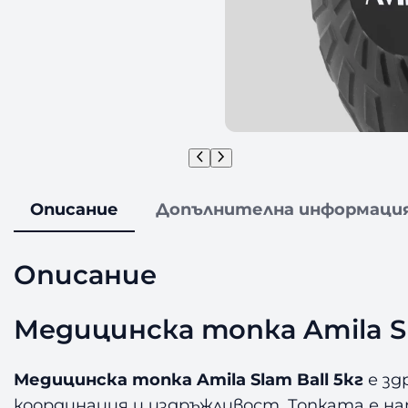
Описание
Допълнителна информаци
Описание
Медицинска топка Amila Sl
Медицинска топка Amila Slam Ball 5кг
е зд
координация и издръжливост. Топката е на