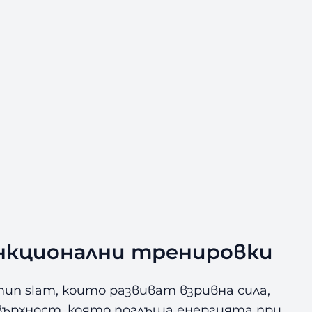
функционални тренировки
тип slam, които развиват взривна сила,
овърхност, която поглъща енергията при