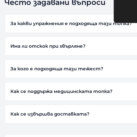
Често задавани въпроси
За какви упражнения е подходяща тази топка?
Има ли отскок при хвърляне?
За кого е подходяща тази тежест?
Как се поддържа медицинската топка?
Как се извършва доставката?