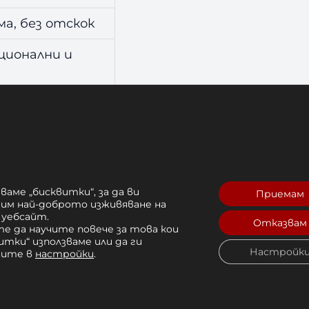
ма, без отскок
ционални и
ка и осигурява безопасни хвърляния.
ваме „бисквитки“, за да ви
Приемам
ива на удари и интензивна употреба.
рим най-доброто изживяване на
 уебсайт.
щи и средно напреднали.
Отказвам
е да научите повече за това кои
ускулна издръжливост.
итки“ използваме или да ги
Настройк
чите в
настройки
.
силови тренировки.
 и транспорт.