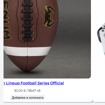
еви Заключващи Скоби за Лост Ф50
25,00
€
/ 48,90 лв.
Добавяне в количката