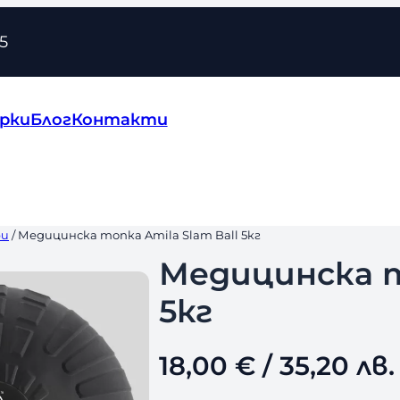
5
рки
Блог
Контакти
ри
/ Медицинска топка Amila Slam Ball 5кг
Медицинска т
5кг
18,00
€
/ 35,20 лв.