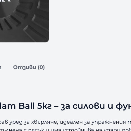
е
д
и
ц
и
н
с
к
а
я
Отзиви (0)
т
о
п
к
а
am Ball 5кг – за силови и 
A
m
рав уред за хвърляне, идеален за упражнения 
i
пълнена с пясък и има устойчива на удари п