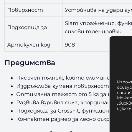
Повърхност
Устойчива на удари гу
Slam упражнения, функ
Подходяща за
силови тренировки
Артикулен код
90811
Предимства
Пясъчен пълнеж, който елиминира отско
Използ
Издръжлива гумена повърхност, устойч
осигу
нашия
Оптимална тежест от 5 кг за начинае
Может
Развива взривна сила, координация и м
„бискв
изклю
Подходяща за CrossFit, функционални и 
Компактен размер за лесно съхранение