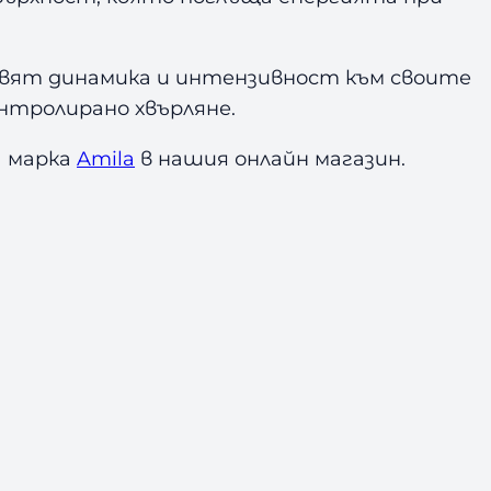
бавят динамика и интензивност към своите
онтролирано хвърляне.
а марка
Amila
в нашия онлайн магазин.