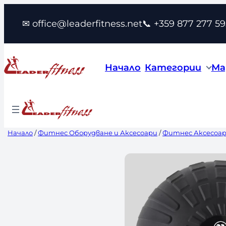
Към
✉ office@leaderfitness.net
📞 +359 877 277 59
съдържанието
Начало
Категории
Ма
Начало
/
Фитнес Оборудване и Аксесоари
/
Фитнес Аксесоа