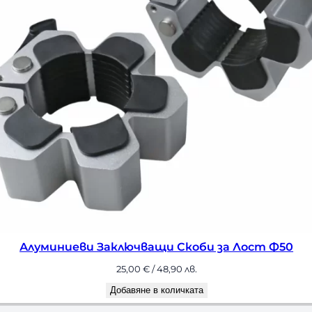
Бухалка-гира Amila Clubbell 12кг
105,00
€
/ 205,36 лв.
Добавяне в количката