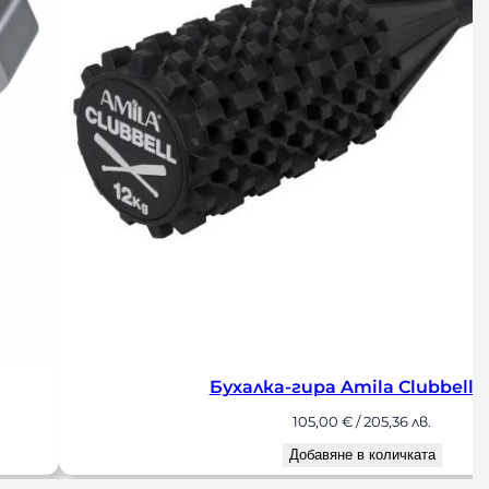
Бухалка-гира Amila Clubbell 
75,00
€
/ 146,69 лв.
Добавяне в количката