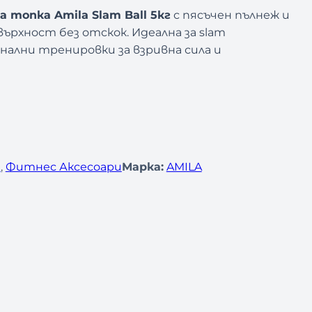
 топка Amila Slam Ball 5кг
с пясъчен пълнеж и
ърхност без отскок. Идеална за slam
онални тренировки за взривна сила и
и
, 
Фитнес Аксесоари
Марка:
AMILA