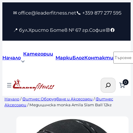
Към
✉ office@leaderfitness.net
📞 +359 877 277 595
съдържанието
Instagram
Faceboo
📍 бул.Христо Ботев № 67 гр.София
Категории
Търсен
Начало
Марки
Блог
Контакти
Търсене
0
Начало
/
Фитнес Оборудване и Аксесоари
/
Фитнес
Аксесоари
/ Медицинска топка Amila Slam Ball 12кг