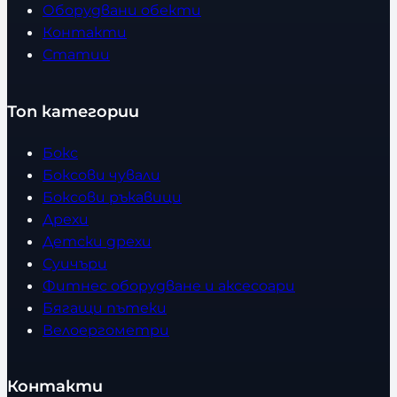
Оборудвани обекти
Контакти
Статии
Топ категории
Бокс
Боксови чували
Боксови ръкавици
Дрехи
Детски дрехи
Суичъри
Фитнес оборудване и аксесоари
Бягащи пътеки
Велоергометри
Контакти