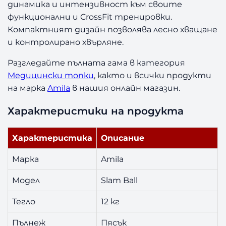
динамика и интензивност към своите
l
функционални и CrossFit тренировки.
a
Компактният дизайн позволява лесно хващане
m
и контролирано хвърляне.
B
a
Разгледайте пълната гама в категория
l
Медицински топки
, както и всички продукти
l
1
на марка
Amila
в нашия онлайн магазин.
2
Характеристики на продукта
к
г
Характеристика
Описание
Марка
Amila
Модел
Slam Ball
Тегло
12 кг
Пълнеж
Пясък