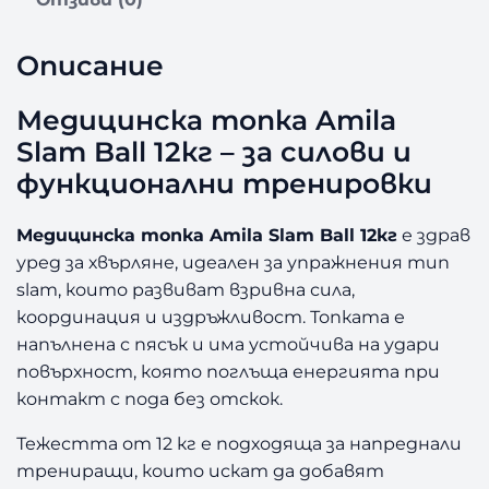
М
е
д
Описание
и
ц
Медицинска топка Amila
и
Slam Ball 12кг – за силови и
н
с
функционални тренировки
к
а
Медицинска топка Amila Slam Ball 12кг
е здрав
т
уред за хвърляне, идеален за упражнения тип
о
slam, които развиват взривна сила,
п
координация и издръжливост. Топката е
к
а
напълнена с пясък и има устойчива на удари
A
повърхност, която поглъща енергията при
m
контакт с пода без отскок.
i
l
Тежестта от 12 кг е подходяща за напреднали
a
трениращи, които искат да добавят
S