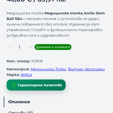
Медицинска топка
Медицинска топка Amila Slam
Ball 12кг
с пясъчен пълнеж и устойчива на удари
гумена повърхност без отскок. Идеална за slam
упражнения, CrossFit и функционални тренировки
за взривна сила и издръжливост.
к
−
+
Добавяне в количката
о
л
Кат. номер:
90808
и
Категория:
Медицински Топки
, 
Фитнес Аксесоари
ч
Марка:
AMILA
е
с
Гарантирано качество
т
в
о
Описание
з
а
Отзиви (0)