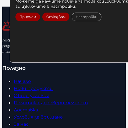
Можете да научите повече за това кои „бисквитки
ги изключите в
настройки
.
Приемам
Отказвам
Настройки
Лидерфитнес е водещ вносител и представител на голямо
разнообразие от бойна екипировка, фитнес уреди и
аксесоари.
Полезно
Начало
Нови продукти
Общи условия
Политика за поверителност
Доставка
Условия за връщане
За нас