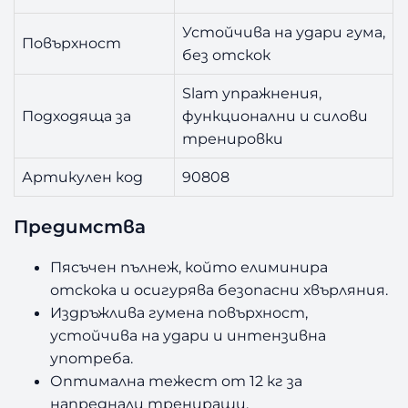
Устойчива на удари гума,
Повърхност
без отскок
Slam упражнения,
Подходяща за
функционални и силови
тренировки
Артикулен код
90808
Предимства
Пясъчен пълнеж, който елиминира
отскока и осигурява безопасни хвърляния.
Издръжлива гумена повърхност,
устойчива на удари и интензивна
употреба.
Оптимална тежест от 12 кг за
напреднали трениращи.