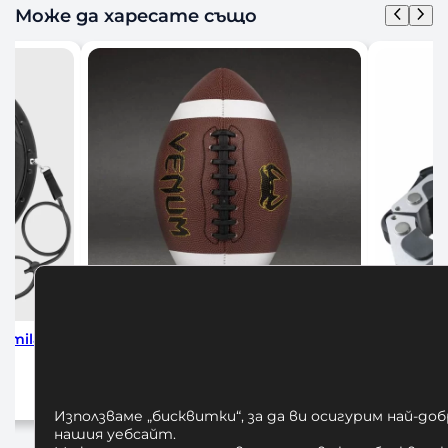
Може да харесате също
Venum Lineup Football Series
Алуминиеви За
Official
Ло
30,00
€
/ 58,67 лв.
25,00
Използваме „бисквитки“, за да ви осигурим най-до
Добавяне в количката
Добавяне
нашия уебсайт.