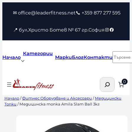
Към
✉ office@leaderfitness.net
📞 +359 877 277 595
съдържанието
Instagram
Faceboo
📍 бул.Христо Ботев № 67 гр.София
Категории
Търсен
Начало
Марки
Блог
Контакти
Търсене
0
Начало
/
Фитнес Оборудване и Аксесоари
/
Медицински
Топки
/ Медицинска топка Amila Slam Ball 3кг