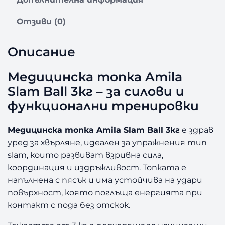
М
е
Отзиви (0)
д
и
ц
Описание
и
н
Медицинска топка Amila
с
Slam Ball 3кг – за силови и
к
а
функционални тренировки
т
о
Медицинска топка Amila Slam Ball 3кг
е здрав
п
уред за хвърляне, идеален за упражнения тип
к
slam, които развиват взривна сила,
а
координация и издръжливост. Топката е
A
m
напълнена с пясък и има устойчива на удари
i
повърхност, която поглъща енергията при
l
контакт с пода без отскок.
a
S