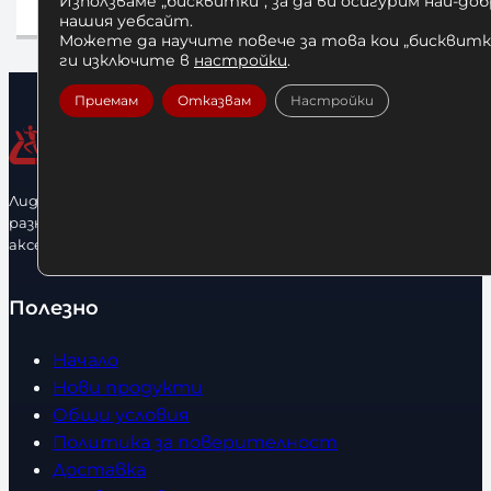
Използваме „бисквитки“, за да ви осигурим най-до
Добавяне в количката
Добав
нашия уебсайт.
Можете да научите повече за това кои „бисквитки
ги изключите в
настройки
.
Приемам
Отказвам
Настройки
Лидерфитнес е водещ вносител и представител на голямо
разнообразие от бойна екипировка, фитнес уреди и
аксесоари.
Полезно
Начало
Нови продукти
Общи условия
Политика за поверителност
Доставка