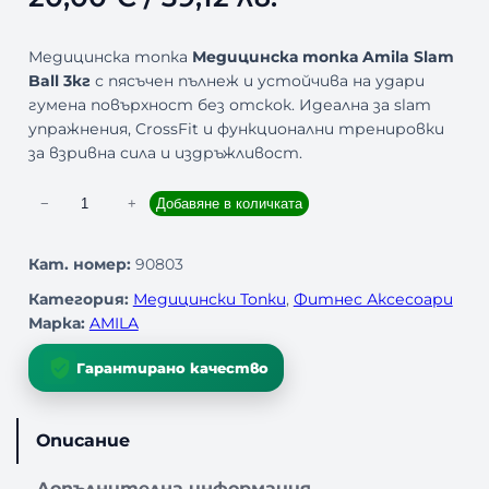
Медицинска топка
Медицинска топка Amila Slam
Ball 3кг
с пясъчен пълнеж и устойчива на удари
гумена повърхност без отскок. Идеална за slam
упражнения, CrossFit и функционални тренировки
за взривна сила и издръжливост.
к
−
+
Добавяне в количката
о
л
Кат. номер:
90803
и
Категория:
Медицински Топки
, 
Фитнес Аксесоари
ч
Марка:
AMILA
е
с
Гарантирано качество
т
в
о
Описание
з
а
Допълнителна информация