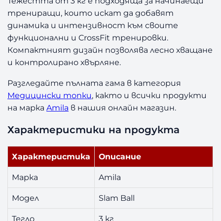
Тежестта от 3 кг е подходяща за начинаещи
l
трениращи, които искат да добавят
a
динамика и интензивност към своите
m
функционални и CrossFit тренировки.
B
Компактният дизайн позволява лесно хващане
a
и контролирано хвърляне.
l
l
Разгледайте пълната гама в категория
3
Медицински топки
, както и всички продукти
к
г
на марка
Amila
в нашия онлайн магазин.
Характеристики на продукта
Характеристика
Описание
Марка
Amila
Модел
Slam Ball
Тегло
3 кг