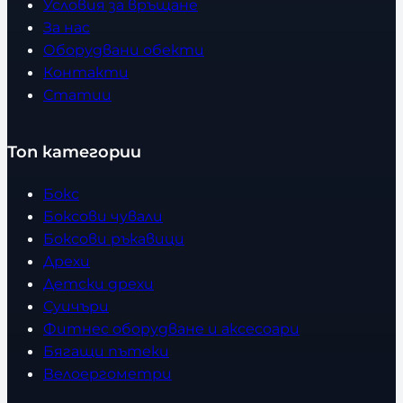
Условия за връщане
За нас
Оборудвани обекти
Контакти
Статии
Топ категории
Бокс
Боксови чували
Боксови ръкавици
Дрехи
Детски дрехи
Суичъри
Фитнес оборудване и аксесоари
Бягащи пътеки
Велоергометри