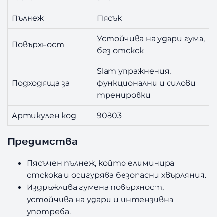
Пълнеж
Пясък
Устойчива на удари гума,
Повърхност
без отскок
Slam упражнения,
Подходяща за
функционални и силови
тренировки
Артикулен код
90803
Предимства
Пясъчен пълнеж, който елиминира
отскока и осигурява безопасни хвърляния.
Издръжлива гумена повърхност,
устойчива на удари и интензивна
употреба.