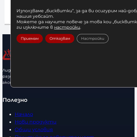
25,00
€
/ 48,90 лв.
3
Използваме „бисквитки“, за да ви осигурим най-до
нашия уебсайт.
Добавяне в количката
До
Можете да научите повече за това кои „бисквитки
ги изключите в
настройки
.
Приемам
Отказвам
Настройки
Лидерфитнес е водещ вносител и представител на голямо
разнообразие от бойна екипировка, фитнес уреди и
аксесоари.
Полезно
Начало
Нови продукти
Общи условия