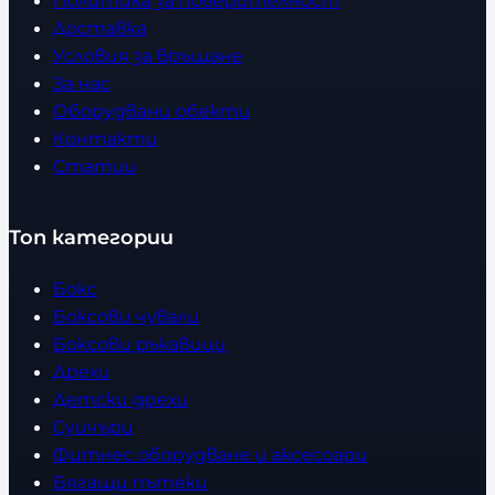
Политика за поверителност
Доставка
Условия за връщане
За нас
Оборудвани обекти
Контакти
Статии
Топ категории
Бокс
Боксови чували
Боксови ръкавици
Дрехи
Детски дрехи
Суичъри
Фитнес оборудване и аксесоари
Бягащи пътеки