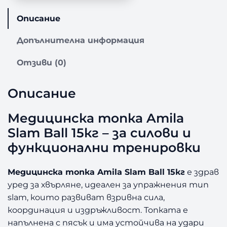
о
Описание
з
а
Допълнителна информация
М
е
Отзиви (0)
д
и
ц
Описание
и
н
Медицинска топка Amila
с
Slam Ball 15кг – за силови и
к
а
функционални тренировки
т
о
Медицинска топка Amila Slam Ball 15кг
е здрав
п
уред за хвърляне, идеален за упражнения тип
к
slam, които развиват взривна сила,
а
координация и издръжливост. Топката е
A
m
напълнена с пясък и има устойчива на удари