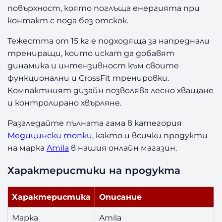
i
повърхност, която поглъща енергията при
l
контакт с пода без отскок.
a
S
Тежестта от 15 кг е подходяща за напреднали
l
трениращи, които искат да добавят
a
динамика и интензивност към своите
m
функционални и CrossFit тренировки.
B
Компактният дизайн позволява лесно хващане
a
и контролирано хвърляне.
l
l
Разгледайте пълната гама в категория
1
Медицински топки
, както и всички продукти
5
к
на марка
Amila
в нашия онлайн магазин.
г
Характеристики на продукта
Характеристика
Описание
Марка
Amila