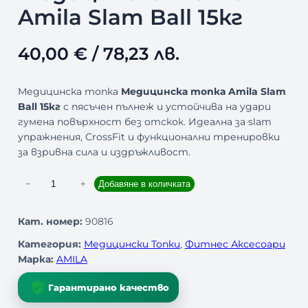
Amila Slam Ball 15кг
40,00
€
/ 78,23 лв.
Медицинска топка
Медицинска топка Amila Slam
Ball 15кг
с пясъчен пълнеж и устойчива на удари
гумена повърхност без отскок. Идеална за slam
упражнения, CrossFit и функционални тренировки
за взривна сила и издръжливост.
к
−
+
Добавяне в количката
о
л
Кат. номер:
90816
и
Категория:
Медицински Топки
, 
Фитнес Аксесоари
ч
Марка:
AMILA
е
с
Гарантирано качество
т
в