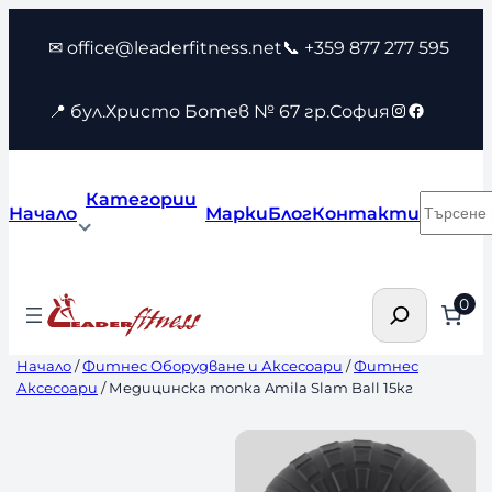
Към
✉ office@leaderfitness.net
📞 +359 877 277 595
съдържанието
Instagram
Faceboo
📍 бул.Христо Ботев № 67 гр.София
Категории
Търсен
Начало
Марки
Блог
Контакти
Търсене
0
Начало
/
Фитнес Оборудване и Аксесоари
/
Фитнес
Аксесоари
/ Медицинска топка Amila Slam Ball 15кг