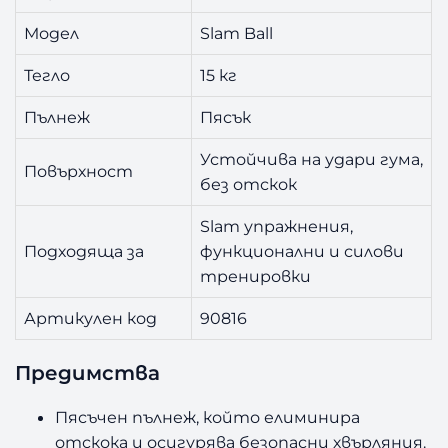
Модел
Slam Ball
Тегло
15 кг
Пълнеж
Пясък
Устойчива на удари гума,
Повърхност
без отскок
Slam упражнения,
Подходяща за
функционални и силови
тренировки
Артикулен код
90816
Предимства
Пясъчен пълнеж, който елиминира
отскока и осигурява безопасни хвърляния.