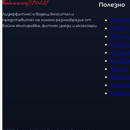
Полезно
е
Лидерфитнес е водещ вносител и
с
Начал
представител на голямо разнообразие от
т
бойна екипировка, фитнес уреди и аксесоари.
Нови 
в
Общи 
о
Полит
Доста
Услови
За нас
Обору
Конта
Стат