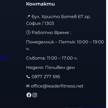
Контакти
е
с
📍
бул. Христо Ботев 67 гр.
т
София / 1303
в
🕒 Работно Време :
о
Понеделник – Петък: 10:00 – 19:00
ч.
е и
Събота: 11:00 – 17:00 ч.
Неделя: Почивен ден
📞
0877 277 595
✉
office@leaderfitness.net
Facebook
Instagram