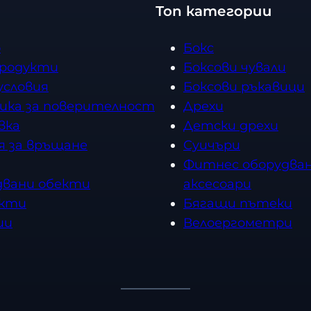
Топ категории
е
е
с
с
о
Бокс
т
т
продукти
Боксови чували
в
в
условия
Боксови ръкавици
о
о
ика за поверителност
Дрехи
вка
Детски дрехи
я за връщане
Суичъри
Фитнес оборудван
двани обекти
аксесоари
кти
Бягащи пътеки
ии
Велоергометри