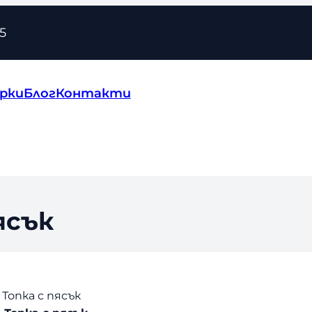
5
рки
Блог
Контакти
ясък
Топка с пясък