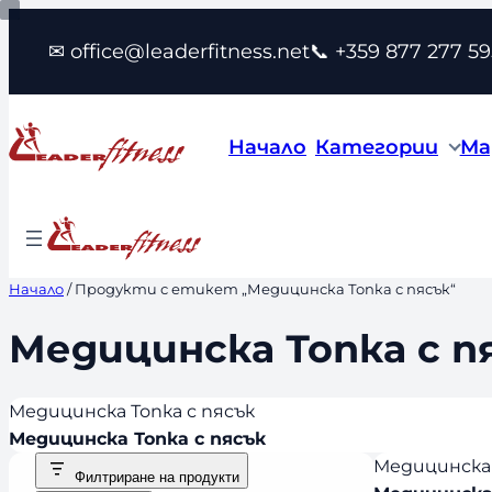
Към
✉ office@leaderfitness.net
📞 +359 877 277 59
съдържанието
Начало
Категории
Ма
Начало
/ Продукти с етикет „Медицинска Топка с пясък“
Медицинска Топка с п
Медицинска Топка с пясък
Медицинска Топка с пясък
Медицинска 
Филтриране на продукти