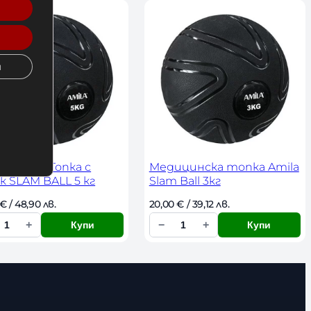
л
и
ч
и
е
с
т
в
о
цинска Топка с
Медицинска топка Amila
к SLAM BALL 5 кг
Slam Ball 3кг
€
 / 48,90 лв. 
20,00 
€
 / 39,12 лв. 
+
−
+
Купи
Купи
К
о
л
и
ч