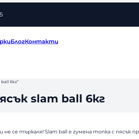
5
рки
Блог
Контакти
all 6кг“
сък slam ball 6кг
и не се търкаля! Slam ball е гумена топка с пясък