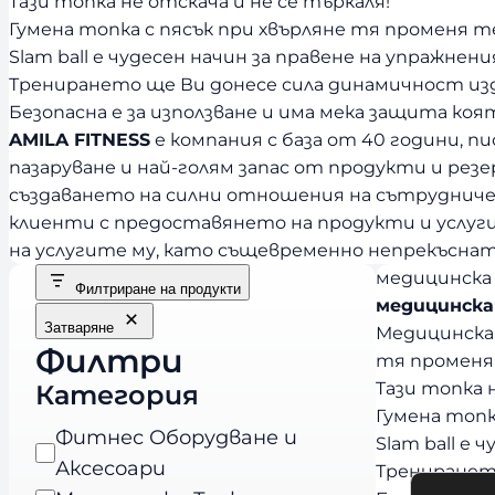
Tази топка не отскача и не се търкаля!
Гумена топка с пясък при хвърляне тя променя 
Slam ball е чудесен начин за правене на упражнен
Тренирането ще Ви донесе сила динамичност из
Безопасна е за използване и има мека защита коя
AMILA FITNESS
е компания с база от 40 години, 
пазаруване и най-голям запас от продукти и рез
създаването на силни отношения на сътрудниче
клиенти с предоставянето на продукти и услуги
на услугите му, като същевременно непрекъсна
медицинска т
Филтриране на продукти
медицинска 
Затваряне
Медицинска 
Филтри
тя променя
Tази топка 
Категория
Гумена топк
К
Фитнес Оборудване и
Slam ball е
а
Аксесоари
Тренирането