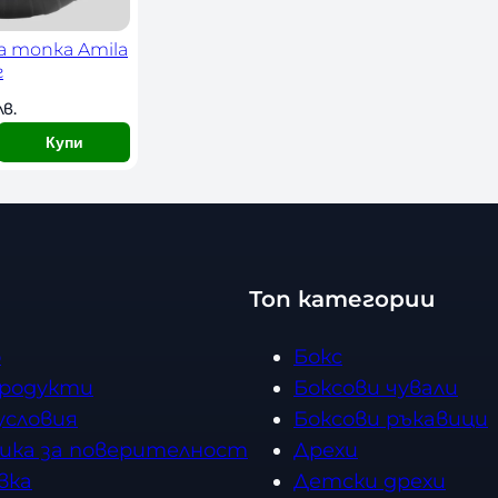
 топка Amila
г
лв. 
Купи
Топ категории
о
Бокс
продукти
Боксови чували
условия
Боксови ръкавици
ика за поверителност
Дрехи
вка
Детски дрехи