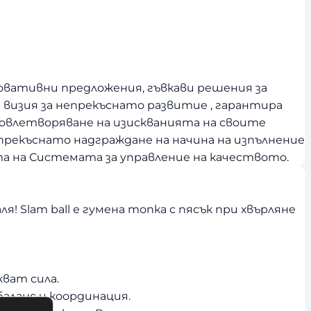
новативни предложения, гъвкави решения за
и визия за непрекъснато развитие , гарантира
овлетворяване на изискванията на своите
прекъснато надграждане на начина на изпълнение
 на Системата за управление на качеството.
я! Slam ball е гумена топка с пясък при хвърляне
кват сила.
аланс и координация.