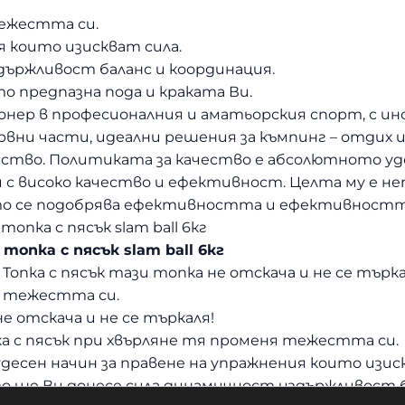
тежестта си.
ия които изискват сила.
държливост баланс и координация.
то предпазна пода и краката Ви.
пионер в професионалния и аматьорския спорт, с и
ервни части, идеални решения за къмпинг – отдих 
ство. Политиката за качество е абсолютното уд
 с високо качество и ефективност. Целта му е не
то се подобрява ефективността и ефективността
опка с пясък slam ball 6кг
топка с пясък slam ball 6кг
Топка с пясък тази топка не отскача и не се търкал
 тежестта си.
не отскача и не се търкаля!
а с пясък при хвърляне тя променя тежестта си.
 чудесен начин за правене на упражнения които изис
 ще Ви донесе сила динамичност издържливост б