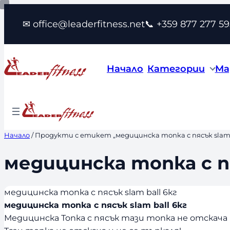
Към
✉ office@leaderfitness.net
📞 +359 877 277 59
съдържанието
Начало
Категории
Ма
Начало
/ Продукти с етикет „медицинска топка с пясък slam b
медицинска топка с пя
медицинска топка с пясък slam ball 6кг
медицинска топка с пясък slam ball 6кг
Медицинска Топка с пясък тази топка не отскача 