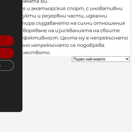
пода и краката Ви.
есионалния и аматьорския спорт, с иновативни
с от продукти и резервни части, идеални
ие , гарантира създаването на силни отношения
удовлетворяване на изискванията на своите
чество и ефективност. Целта му е непрекъснато
ъщевременно непрекъснато се подобрява
ие на качеството.
и