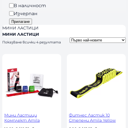
n
я
Н
В наличност
d
а
Изчерпан
s
л
Прилагане
и
МИНИ ЛАСТИЦИ
ч
МИНИ ЛАСТИЦИ
н
S
Показване всички 4 резултата
о
o
r
с
t
т
e
d
b
y
l
a
t
e
s
t
Мини Ластици
Фитнес Ластик 10
Комплект Amila
Степени Amila Yellow