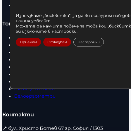
Статии
Използваме „бисквитки“, за да ви осигурим най-до
нашия уебсайт.
Топ категории
Можете да научите повече за това кои „бисквитки
ги изключите в
настройки
.
Бокс
Приемам
Отказвам
Настройки
Боксови чували
Боксови ръкавици
Дрехи
Детски дрехи
Суичъри
Фитнес оборудване и аксесоари
Бягащи пътеки
Велоергометри
Контакти
📍
бул. Христо Ботев 67 гр. София / 1303