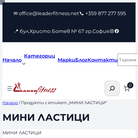
Към
✉ office@leaderfitness.net
📞 +359 877 277 595
съдържанието
Instagram
Faceboo
📍 бул.Христо Ботев № 67 гр.София
Категории
Търсен
Начало
Марки
Блог
Контакти
Търсене
0
Начало
/ Продукти с етикет „МИНИ ЛАСТИЦИ“
МИНИ ЛАСТИЦИ
МИНИ ЛАСТИЦИ