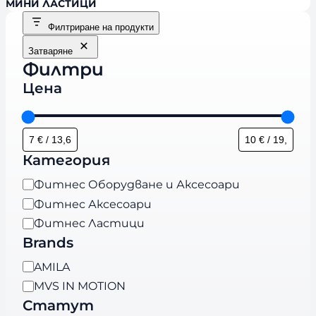
МИНИ ЛАСТИЦИ
Филтриране на продукти
Затваряне
Филтри
Цена
Категория
К
Фитнес Оборудване и Аксесоари
а
Фитнес Аксесоари
т
Фитнес Ластици
е
Brands
г
B
AMILA
о
r
MVS IN MOTION
р
a
Статут
и