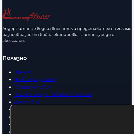
и
и
ч
ч
е
е
с
с
Лидерфитнес е водещ вносител и представител на голямо
т
т
разнообразие от бойна екипировка, фитнес уреди и
в
в
аксесоари.
о
о
Полезно
Начало
Нови продукти
Общи условия
Политика за поверителност
Доставка
Условия за връщане
За нас
Оборудвани обекти
Контакти