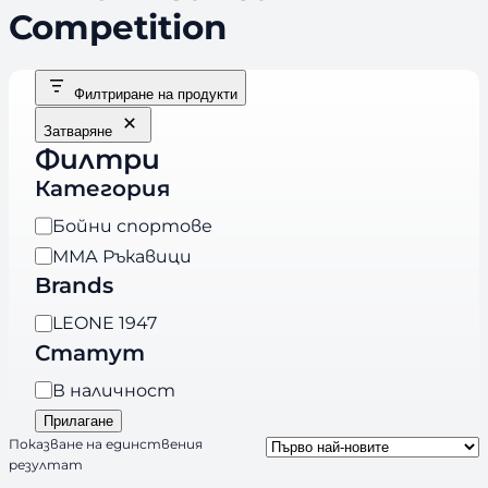
Competition
Филтриране на продукти
Затваряне
Филтри
Категория
К
Бойни спортове
а
ММА Ръкавици
т
Brands
е
B
LEONE 1947
г
r
Статут
о
a
р
Н
В наличност
n
и
а
Прилагане
d
я
л
Показване на единствения
s
резултат
и