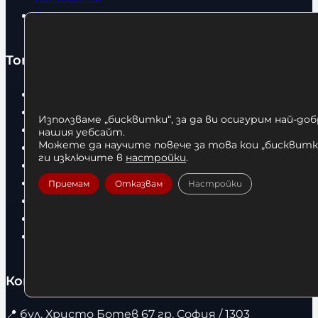
Статии
Топ категории
Бокс
Боксови чували
Използваме „бисквитки“, за да ви осигурим най-до
Боксови ръкавици
нашия уебсайт.
Можете да научите повече за това кои „бисквитки
Дрехи
ги изключите в
настройки
.
Детски дрехи
Суичъри
Приемам
Отказвам
Настройки
Фитнес оборудване и аксесоари
Бягащи пътеки
Велоергометри
Контакти
📍
бул. Христо Ботев 67 гр. София / 1303