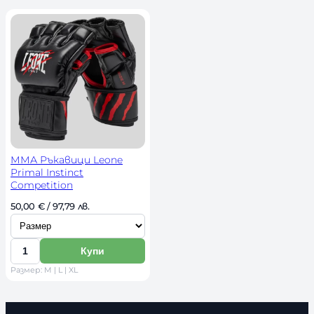
ч
н
о
с
т
ММА Ръкавици Leone
Primal Instinct
Competition
И
50,00 
€
 / 97,79 лв. 
з
б
Купи
К
е
Размер: M | L | XL
о
р
л
и
и
р