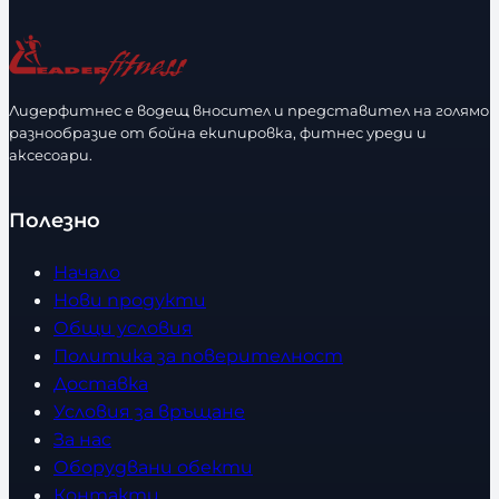
ч
а
е
з
с
м
т
е
Лидерфитнес е водещ вносител и представител на голямо
в
разнообразие от бойна екипировка, фитнес уреди и
р
аксесоари.
о
Полезно
Начало
Нови продукти
Общи условия
Политика за поверителност
Доставка
Условия за връщане
За нас
Оборудвани обекти
Контакти