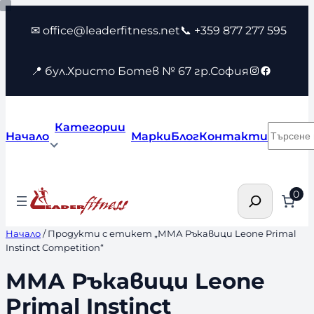
Към
✉ office@leaderfitness.net
📞 +359 877 277 595
съдържанието
Instagram
Faceboo
📍 бул.Христо Ботев № 67 гр.София
Категории
Търсен
Начало
Марки
Блог
Контакти
Търсене
0
Начало
/ Продукти с етикет „ММА Ръкавици Leone Primal
Instinct Competition“
ММА Ръкавици Leone
Primal Instinct