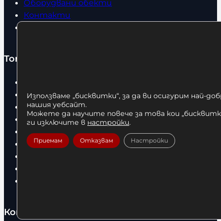
Оборудвани обекти
Контакти
Статии
Топ категории
Бокс
Боксови чували
Използваме „бисквитки“, за да ви осигурим най-до
нашия уебсайт.
Боксови ръкавици
Можете да научите повече за това кои „бисквитки
Дрехи
ги изключите в
настройки
.
Детски дрехи
Приемам
Отказвам
Настройки
Суичъри
Фитнес оборудване и аксесоари
Бягащи пътеки
Велоергометри
Контакти