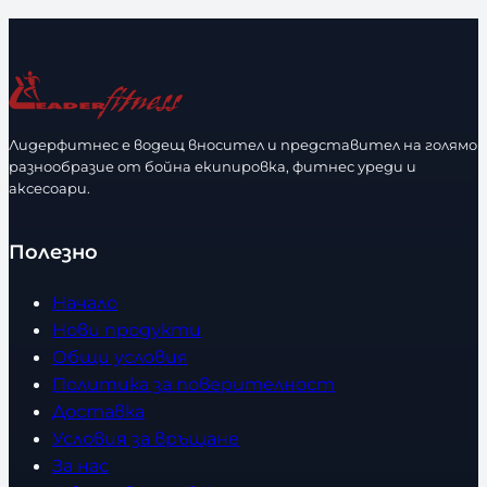
л
и
и
р
ч
а
е
з
с
м
т
е
Лидерфитнес е водещ вносител и представител на голямо
в
разнообразие от бойна екипировка, фитнес уреди и
р
аксесоари.
о
Полезно
Начало
Нови продукти
Общи условия
Политика за поверителност
Доставка
Условия за връщане
За нас