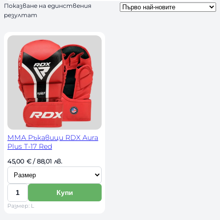
Показване на единствения
ч
резултат
н
о
с
т
ММА Ръкавици RDX Aura
Plus T-17 Red
И
45,00 
€
 / 88,01 лв. 
з
б
Купи
К
е
Размер: L
о
р