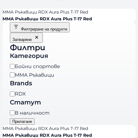
ММА Ръкавици RDX Aura Plus T-17 Red
ММА Ръкавици RDX Aura Plus T-17 Red
Филтриране на продукти
Затваряне
Филтри
Категория
К
Бойни спортове
а
ММА Ръкавици
т
Brands
е
B
RDX
г
r
Статут
о
a
р
Н
В наличност
n
и
а
Прилагане
d
я
л
ММА Ръкавици RDX Aura Plus T-17 Red
s
и
ММА Ръкавици RDX Aura Plus T-17 Red