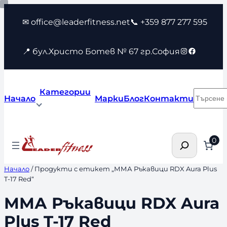
Към
✉ office@leaderfitness.net
📞 +359 877 277 595
съдържанието
Instagram
Faceboo
📍 бул.Христо Ботев № 67 гр.София
Категории
Търсен
Начало
Марки
Блог
Контакти
Търсене
0
Начало
/ Продукти с етикет „ММА Ръкавици RDX Aura Plus
T-17 Red“
ММА Ръкавици RDX Aura
Plus T-17 Red