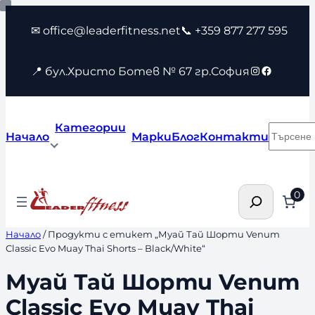
Към
✉ office@leaderfitness.net
📞 +359 877 277 595
съдържанието
Instagram
Faceboo
📍 бул.Христо Ботев № 67 гр.София
Категории
Търсен
Начало
Марки
Блог
Контакти
Търсене
0
Начало
/ Продукти с етикет „Муай Тай Шорти Venum
Classic Evo Muay Thai Shorts – Black/White“
Муай Тай Шорти Venum
Classic Evo Muay Thai