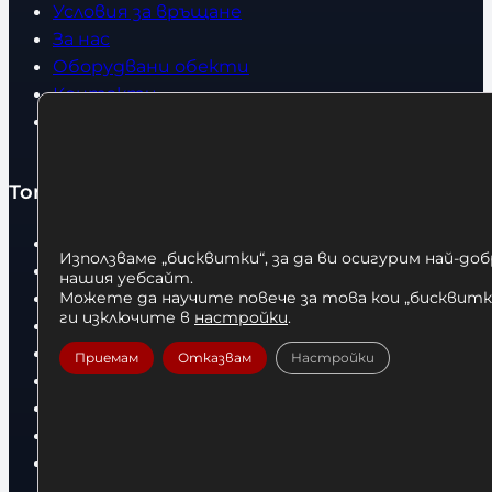
Условия за връщане
За нас
Оборудвани обекти
Контакти
Статии
Топ категории
Бокс
Използваме „бисквитки“, за да ви осигурим най-до
Боксови чували
нашия уебсайт.
Боксови ръкавици
Можете да научите повече за това кои „бисквитки
ги изключите в
настройки
.
Дрехи
Детски дрехи
Приемам
Отказвам
Настройки
Суичъри
Фитнес оборудване и аксесоари
Бягащи пътеки
Велоергометри