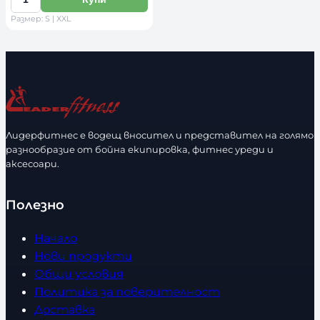
К
е
Размер: S | XXL
о
р
л
и
и
р
ч
а
е
з
с
м
т
е
Лидерфитнес е водещ вносител и представител на голямо
в
разнообразие от бойна екипировка, фитнес уреди и
р
аксесоари.
о
Полезно
Начало
Нови продукти
Общи условия
Политика за поверителност
Доставка