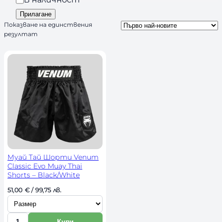
n
а
Прилагане
d
л
Показване на единствения
s
резултат
и
ч
н
о
с
т
Муай Тай Шорти Venum
Classic Evo Muay Thai
Shorts – Black/White
И
51,00 
€
 / 99,75 лв. 
з
б
Купи