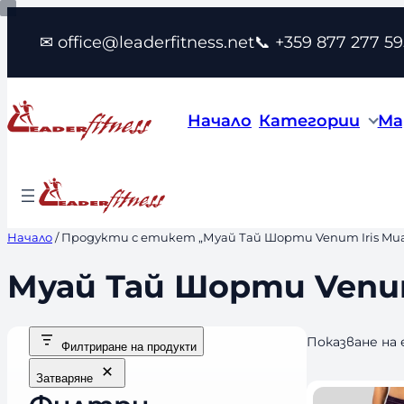
Към
✉ office@leaderfitness.net
📞 +359 877 277 59
съдържанието
Начало
Категории
Ма
Начало
/ Продукти с етикет „Муай Тай Шорти Venum Iris Muay 
Муай Тай Шорти Venum 
Показване на
Филтриране на продукти
Затваряне