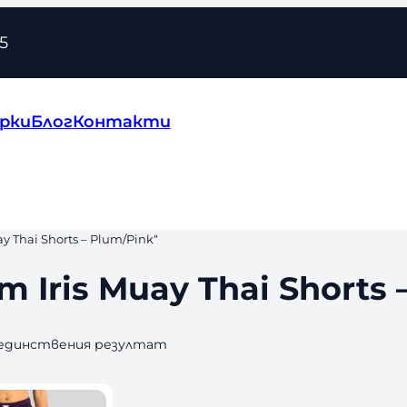
5
рки
Блог
Контакти
Thai Shorts – Plum/Pink“
Iris Muay Thai Shorts 
 единствения резултат