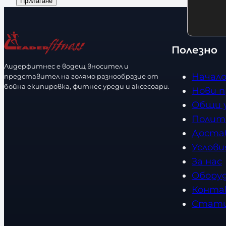
Прилагане
ч
d
л
р
е
s
и
а
с
ч
з
т
Полезно
н
м
в
Лидерфитнес е водещ вносител и
о
е
о
Начал
представител на голямо разнообразие от
с
р
бойна екипировка, фитнес уреди и аксесоари.
Нови 
т
Общи 
Полит
Доста
Услови
За нас
Обору
Конта
Стат