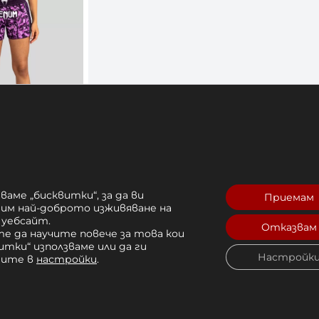
Шорти Venum
i Shorts –
ваме „бисквитки“, за да ви
Приемам
рим най-доброто изживяване на
лв. 
 уебсайт.
Отказвам
е да научите повече за това кои
Купи
итки“ използваме или да ги
Настройк
чите в
настройки
.