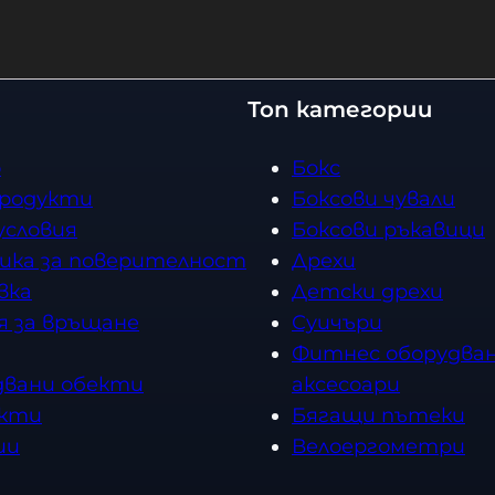
Топ категории
о
Бокс
продукти
Боксови чували
условия
Боксови ръкавици
ика за поверителност
Дрехи
вка
Детски дрехи
я за връщане
Суичъри
Фитнес оборудван
двани обекти
аксесоари
кти
Бягащи пътеки
ии
Велоергометри