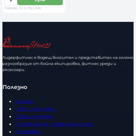
К
е
Размер: S | L | XL | XXL
о
р
л
и
и
р
ч
а
е
з
с
м
т
е
Лидерфитнес е водещ вносител и представител на голямо
в
разнообразие от бойна екипировка, фитнес уреди и
р
аксесоари.
о
Полезно
Начало
Нови продукти
Общи условия
Политика за поверителност
Доставка