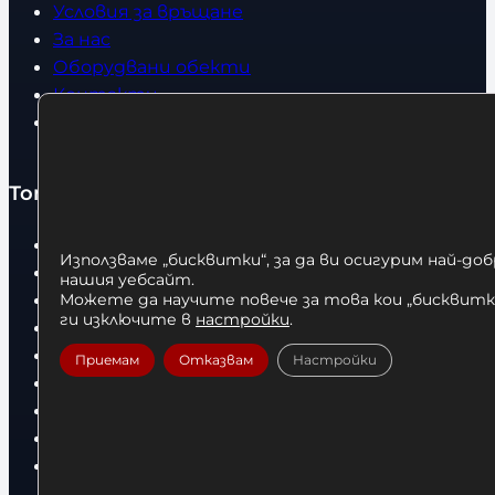
Условия за връщане
За нас
Оборудвани обекти
Контакти
Статии
Топ категории
Бокс
Използваме „бисквитки“, за да ви осигурим най-до
Боксови чували
нашия уебсайт.
Боксови ръкавици
Можете да научите повече за това кои „бисквитки
ги изключите в
настройки
.
Дрехи
Детски дрехи
Приемам
Отказвам
Настройки
Суичъри
Фитнес оборудване и аксесоари
Бягащи пътеки
Велоергометри