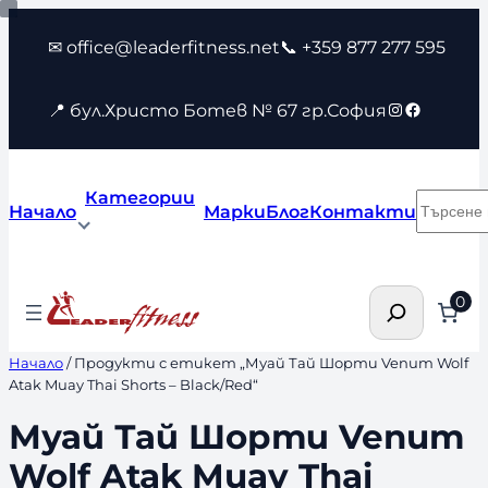
Към
✉ office@leaderfitness.net
📞 +359 877 277 595
съдържанието
Instagram
Faceboo
📍 бул.Христо Ботев № 67 гр.София
Категории
Търсен
Начало
Марки
Блог
Контакти
Търсене
0
Начало
/ Продукти с етикет „Муай Тай Шорти Venum Wolf
Atak Muay Thai Shorts – Black/Red“
Муай Тай Шорти Venum
Wolf Atak Muay Thai