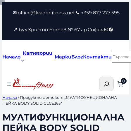
Към
✉ office@leaderfitness.net
📞 +359 877 277 595
съдържанието
Instagram
Faceboo
📍 бул.Христо Ботев № 67 гр.София
Категории
Търсен
Начало
Марки
Блог
Контакти
Търсене
0
Начало
/ Продукти с етикет „МУЛТИФУНКЦИОНАЛНА
ПЕЙКА BODY SOLID GLCE365“
МУЛТИФУНКЦИОНАЛНА
ПЕЙКА BODY SOLID