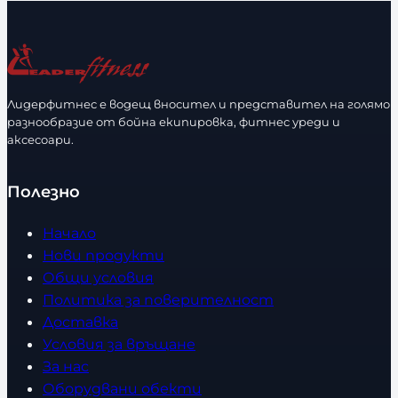
л
и
ч
е
с
Лидерфитнес е водещ вносител и представител на голямо
т
разнообразие от бойна екипировка, фитнес уреди и
в
аксесоари.
о
Полезно
Начало
Нови продукти
Общи условия
Политика за поверителност
Доставка
Условия за връщане
За нас
Оборудвани обекти