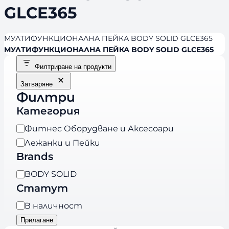
GLCE365
МУЛТИФУНКЦИОНАЛНА ПЕЙКА BODY SOLID GLCE365
МУЛТИФУНКЦИОНАЛНА ПЕЙКА BODY SOLID GLCE365
Филтриране на продукти
Затваряне
Филтри
Категория
К
Фитнес Оборудване и Аксесоари
а
Лежанки и Пейки
т
Brands
е
B
BODY SOLID
г
r
Статут
о
a
р
Н
В наличност
n
и
а
Прилагане
d