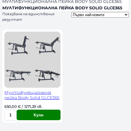
я
л
МУЛТИФУНКЦИОНАЛНА ПЕЙКА BODY SOLID GLCE365
s
и
МУЛТИФУНКЦИОНАЛНА ПЕЙКА BODY SOLID GLCE365
Показване на единствения
ч
резултат
н
о
с
т
Мултифункционална
пейка Body Solid GLCE365
650,00 
€
 / 1271,29 лв. 
Купи
К
о