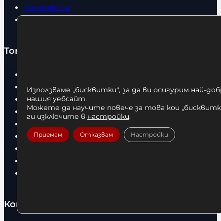
Контакти
Статии
Топ категории
Бокс
Боксови чували
Използваме „бисквитки“, за да ви осигурим най-до
Боксови ръкавици
нашия уебсайт.
Можете да научите повече за това кои „бисквитки
Дрехи
ги изключите в
настройки
.
Детски дрехи
Приемам
Отказвам
Настройки
Суичъри
Фитнес оборудване и аксесоари
Бягащи пътеки
Велоергометри
Контакти