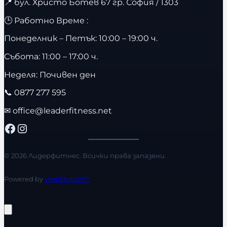
📍
бул. Христо Ботев 67 гр. София / 1303
🕒 Работно Време :
Понеделник – Петък: 10:00 – 19:00 ч.
Събота: 11:00 – 17:00 ч.
Неделя: Почивен ден
📞
0877 277 595
✉
office@leaderfitness.net
Facebook
Instagram
© 2026 Лидерфитнес. Всички права запазени.
Powered by
WebStation™