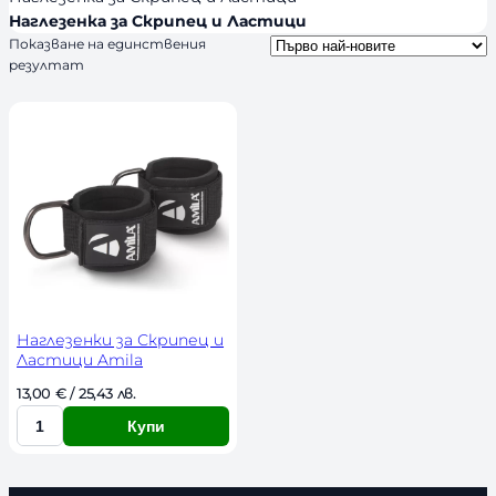
s
и
Наглезенка за Скрипец и Ластици
Показване на единствения
ч
резултат
н
о
с
т
Наглезенки за Скрипец и
Ластици Amila
13,00 
€
 / 25,43 лв. 
Купи
К
о
л