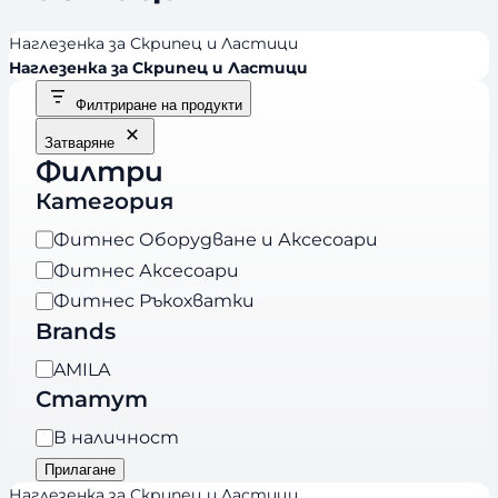
Наглезенка за Скрипец и Ластици
Наглезенка за Скрипец и Ластици
Филтриране на продукти
Затваряне
Филтри
Категория
К
Фитнес Оборудване и Аксесоари
а
Фитнес Аксесоари
т
Фитнес Ръкохватки
е
Brands
г
B
AMILA
о
r
Статут
р
a
и
Н
В наличност
n
я
а
Прилагане
d
л
Наглезенка за Скрипец и Ластици