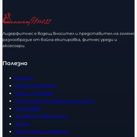
и
ч
е
с
Лидерфитнес е водещ вносител и представител на голямо
т
разнообразие от бойна екипировка, фитнес уреди и
в
аксесоари.
о
Полезно
Начало
Нови продукти
Общи условия
Политика за поверителност
Доставка
Условия за връщане
За нас
Оборудвани обекти