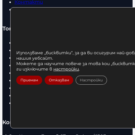
Контакти
Статии
Топ категории
Бокс
Боксови чували
Използваме „бисквитки“, за да ви осигурим най-до
Боксови ръкавици
нашия уебсайт.
Можете да научите повече за това кои „бисквитки
Дрехи
ги изключите в
настройки
.
Детски дрехи
Суичъри
Приемам
Отказвам
Настройки
Фитнес оборудване и аксесоари
Бягащи пътеки
Велоергометри
Контакти