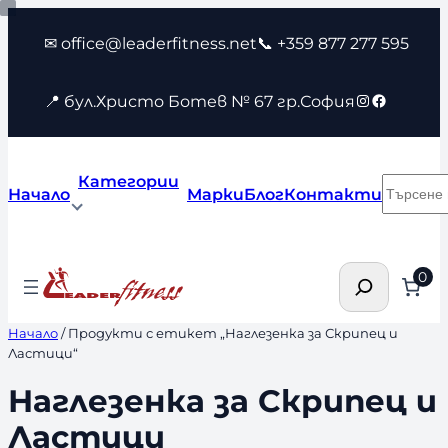
Към
✉ office@leaderfitness.net
📞 +359 877 277 595
съдържанието
Instagram
Faceboo
📍 бул.Христо Ботев № 67 гр.София
Категории
Търсен
Начало
Марки
Блог
Контакти
Търсене
0
Начало
/ Продукти с етикет „Наглезенка за Скрипец и
Ластици“
Наглезенка за Скрипец и
Ластици