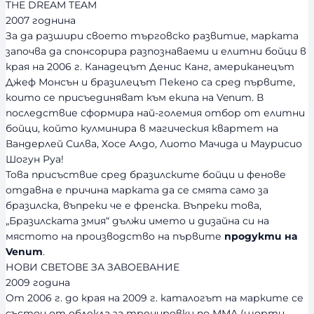
THE DREAM TEAM
2007 годнина
За да разшири своето търговско развитие, марката
започва да спонсорира разпознаваеми и елитни бойци в
края на 2006 г. Канадецът Денис Канг, американецът
Джеф Монсън и бразилецът Пекено са сред първите,
които се присъединяват към екипа на Venum. В
последствие сформира най-големия отбор от елитни
бойци, който кулминира в магическия квартет на
Вандерлей Силва, Хосе Алдо, Лиото Мачида и Маурисио
Шогун Руа!
Това присъствие сред бразилските бойци и фенове
отдавна е причина марката да се смята само за
бразилска, въпреки че е френска. Въпреки това,
„Бразилската змия“ дължи името и дизайна си на
мястото на производство на първите
продукти на
Venum
.
НОВИ СВЕТОВЕ ЗА ЗАВОЕВАНИЕ
2009 година
От 2006 г. до края на 2009 г. каталогът на марките се
състои от облекла за тренировки по ММА (шорти,