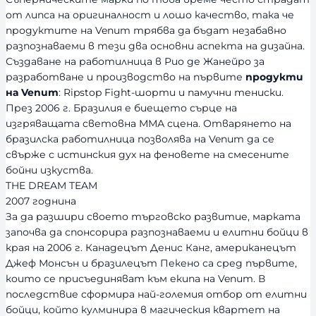
от липса на оригиналност и лошо качество, така че
продуктите на Venum трябва да бъдат незабавно
разпознаваеми в тези два основни аспекта на дизайна.
Създаване на работилница в Рио де Жанейро за
разработване и производство на първите
продукти
на Venum
: Ripstop Fight-шорти и памучни тениски.
През 2006 г. Бразилия е биещето сърце на
изгряващата световна ММА сцена. Отварянето на
бразилска работилница позволява на Venum да се
свърже с истинския дух на феновете на смесените
бойни изкуства.
THE DREAM TEAM
2007 годнина
За да разшири своето търговско развитие, марката
започва да спонсорира разпознаваеми и елитни бойци в
края на 2006 г. Канадецът Денис Канг, американецът
Джеф Монсън и бразилецът Пекено са сред първите,
които се присъединяват към екипа на Venum. В
последствие сформира най-големия отбор от елитни
бойци, който кулминира в магическия квартет на