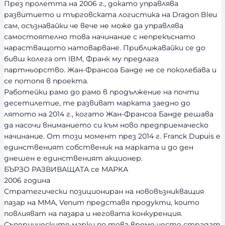
През пролетта на 2006 г., докато управлява
развитието и търговската логистика на Dragon Bleu
сам, осъзнавайки че вече не може да управлява
самостоятелно това начинание с непрекъснато
нарастващото натоварване. Приближавайки се до
бивш колега от IBM, Франк му предлага
партньорство. Жан-Франсоа Банде не се поколебава и
се потопя в проекта.
Работейки рамо до рамо в продължение на почти
десетилетие, те развиват марката заедно до
лятото на 2014 г., когато Жан-Франсоа Банде решава
да насочи вниманието си към ново предприемаческо
начинание. От този момент през 2014 г. Franck Dupuis е
единственият собственик на марката и до ден
днешен е единственият акционер.
БЪРЗО РАЗВИВАЩАТА се МАРКА
2006 година
Стратегически позициониран на нововъзникващия
пазар на ММА, Venum представя продукти, които
повлияват на пазара и неговата конкуренция.
Съперническите марки по това време често страдат