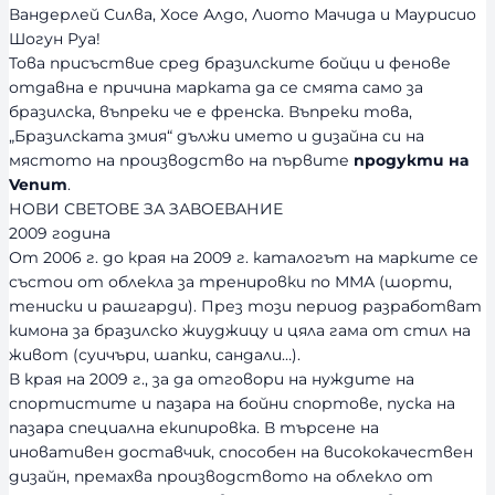
Вандерлей Силва, Хосе Алдо, Лиото Мачида и Маурисио
Шогун Руа!
Това присъствие сред бразилските бойци и фенове
отдавна е причина марката да се смята само за
бразилска, въпреки че е френска. Въпреки това,
„Бразилската змия“ дължи името и дизайна си на
мястото на производство на първите
продукти на
Venum
.
НОВИ СВЕТОВЕ ЗА ЗАВОЕВАНИЕ
2009 година
От 2006 г. до края на 2009 г. каталогът на марките се
състои от облекла за тренировки по ММА (шорти,
тениски и рашгарди). През този период разработват
кимона за бразилско жиуджицу и цяла гама от стил на
живот (суичъри, шапки, сандали…).
В края на 2009 г., за да отговори на нуждите на
спортистите и пазара на бойни спортове, пуска на
пазара специална екипировка. В търсене на
иновативен доставчик, способен на висококачествен
дизайн, премахва производството на облекло от