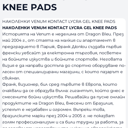
KNEE PADS
НАКОЛЕНКИ VENUM KONTACT LYCRA GEL KNEE PADS
НАКОЛЕНКИ VENUM KONTACT LYCRA GEL KNEE PADS
Историята на Venum е неделима от Dragon Bleu. През
май 2004 г., от стаята на малкия си апартамент в
предградието в Париж, Франк Дюпюи създава първия
френски уебсайт за електронна търговия, посветен
на бойните изкуства и бойните спортове. Неговата
визия е да направи достъпа до спортно оборудване по-
лесен от специализирани магазини, с които пазарът е
свикнал.
Франк, визионер, бил сред първите в Европа, които
очаквали да се образува вълна: гигантът, който днес е
смесените бойни изкуства. Решавайки да пусне онлайн
продуктите на Dragon Bleu, внесени от Бразилия,
успехът е незабавен и огромен. Въпреки това,
бразилските марки през 2004 и 2005 г. не показват
голям професионализъм и са били трудни за работа, за