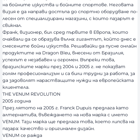
с
на бойните изкуства и бойните спортове. Неговата
т
визия е да направи достъпа до спортно оборудване по-
лесен от специализирани магазини, с които пазарът е
свикнал.
Франк, визионер, бил сред първите в Европа, които
очаквали да се образува вълна: гигантът, който днес е
смесените бойни изкуства. Решавайки да пусне онлайн
продуктите на Dragon Bleu, внесени от Бразилия,
успехът е незабавен и огромен. Въпреки това,
бразилските марки през 2004 и 2005 г. не показват
голям професионализъм и са били трудни за работа, за
да задоволят нарастващите нужди на европейската
клиентела.
THE VENUM REVOLUTION
2005 година
През лятото на 2005 г. Franck Dupuis предлага като
алтернатива, въвеждането на нова марка с името
VENUM. Тази марка ще предлага това, което липсва на
пазара: качество и оригинален дизайн.
VENUM се ражда