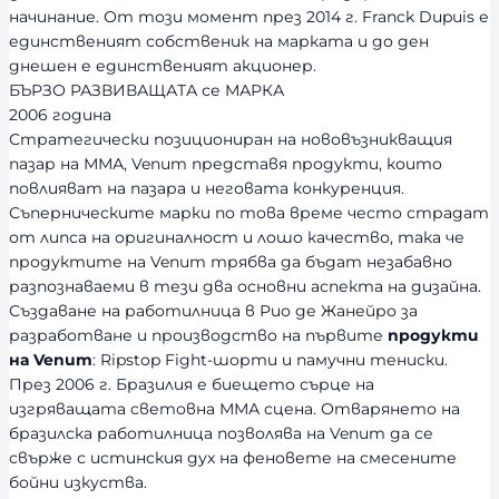
начинание. От този момент през 2014 г. Franck Dupuis е
единственият собственик на марката и до ден
днешен е единственият акционер.
БЪРЗО РАЗВИВАЩАТА се МАРКА
2006 година
Стратегически позициониран на нововъзникващия
пазар на ММА, Venum представя продукти, които
повлияват на пазара и неговата конкуренция.
Съперническите марки по това време често страдат
от липса на оригиналност и лошо качество, така че
продуктите на Venum трябва да бъдат незабавно
разпознаваеми в тези два основни аспекта на дизайна.
Създаване на работилница в Рио де Жанейро за
разработване и производство на първите
продукти
на Venum
: Ripstop Fight-шорти и памучни тениски.
През 2006 г. Бразилия е биещето сърце на
изгряващата световна ММА сцена. Отварянето на
бразилска работилница позволява на Venum да се
свърже с истинския дух на феновете на смесените
бойни изкуства.