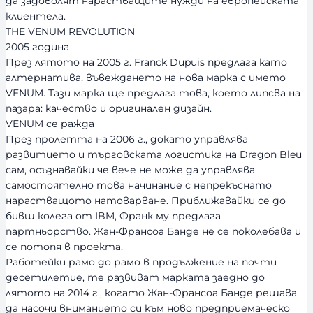
да задоволят нарастващите нужди на европейската
клиентела.
THE VENUM REVOLUTION
2005 година
През лятото на 2005 г. Franck Dupuis предлага като
алтернатива, въвеждането на нова марка с името
VENUM. Тази марка ще предлага това, което липсва на
пазара: качество и оригинален дизайн.
VENUM се ражда
През пролетта на 2006 г., докато управлява
развитието и търговската логистика на Dragon Bleu
сам, осъзнавайки че вече не може да управлява
самостоятелно това начинание с непрекъснато
нарастващото натоварване. Приближавайки се до
бивш колега от IBM, Франк му предлага
партньорство. Жан-Франсоа Банде не се поколебава и
се потопя в проекта.
Работейки рамо до рамо в продължение на почти
десетилетие, те развиват марката заедно до
лятото на 2014 г., когато Жан-Франсоа Банде решава
да насочи вниманието си към ново предприемаческо