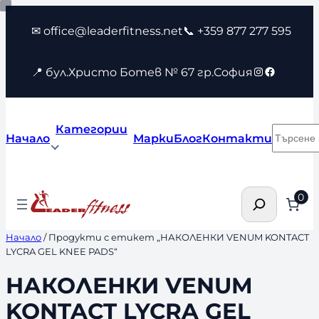
Към
✉ office@leaderfitness.net
📞 +359 877 277 595
съдържанието
Instagram
Faceboo
📍 бул.Христо Ботев № 67 гр.София
Категории
Търсен
Начало
Марки
Блог
Контакти
Търсене
0
Начало
/ Продукти с етикет „НАКОЛЕНКИ VENUM KONTACT
LYCRA GEL KNEE PADS“
НАКОЛЕНКИ VENUM
KONTACT LYCRA GEL