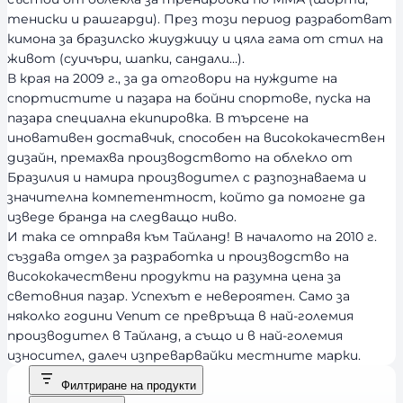
тениски и рашгарди). През този период разработват
кимона за бразилско жиуджицу и цяла гама от стил на
живот (суичъри, шапки, сандали…).
В края на 2009 г., за да отговори на нуждите на
спортистите и пазара на бойни спортове, пуска на
пазара специална екипировка. В търсене на
иновативен доставчик, способен на висококачествен
дизайн, премахва производството на облекло от
Бразилия и намира производител с разпознаваема и
значителна компетентност, който да помогне да
изведе бранда на следващо ниво.
И така се отправя към Тайланд! В началото на 2010 г.
създава отдел за разработка и производство на
висококачествени продукти на разумна цена за
световния пазар. Успехът е невероятен. Само за
няколко години Venum се превръща в най-големия
производител в Тайланд, а също и в най-големия
износител, далеч изпреварвайки местните марки.
Филтриране на продукти