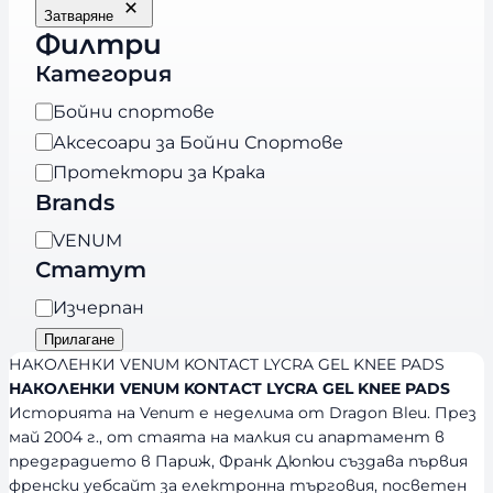
Затваряне
Филтри
Категория
К
Бойни спортове
а
Аксесоари за Бойни Спортове
т
Протектори за Крака
е
Brands
г
B
VENUM
о
r
Статут
р
a
и
Н
Изчерпан
n
я
а
Прилагане
d
л
НАКОЛЕНКИ VENUM KONTACT LYCRA GEL KNEE PADS
s
и
НАКОЛЕНКИ VENUM KONTACT LYCRA GEL KNEE PADS
Историята на Venum е неделима от Dragon Bleu. През
ч
май 2004 г., от стаята на малкия си апартамент в
н
предградието в Париж, Франк Дюпюи създава първия
о
френски уебсайт за електронна търговия, посветен