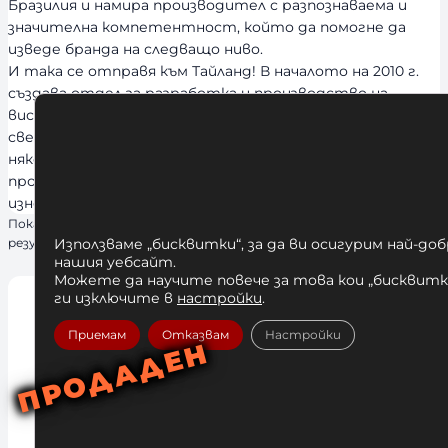
Бразилия и намира производител с разпознаваема и
значителна компетентност, който да помогне да
изведе бранда на следващо ниво.
И така се отправя към Тайланд! В началото на 2010 г.
създава отдел за разработка и производство на
висококачествени продукти на разумна цена за
световния пазар. Успехът е невероятен. Само за
няколко години Venum се превръща в най-големия
производител в Тайланд, а също и в най-големия
износител, далеч изпреварвайки местните марки.
Показване на единствения
резултат
Използваме „бисквитки“, за да ви осигурим най-до
нашия уебсайт.
Можете да научите повече за това кои „бисквитки
ги изключите в
настройки
.
Приемам
Отказвам
Настройки