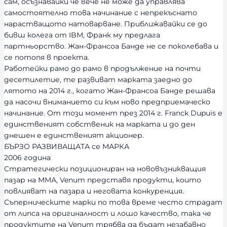
сам, осъзнавайки че вече не може да управлява
самостоятелно това начинание с непрекъснато
нарастващото натоварване. Приближавайки се до
бивш колега от IBM, Франк му предлага
партньорство. Жан-Франсоа Банде не се поколебава и
се потопя в проекта.
Работейки рамо до рамо в продължение на почти
десетилетие, те развиват марката заедно до
лятото на 2014 г., когато Жан-Франсоа Банде решава
да насочи вниманието си към ново предприемаческо
начинание. От този момент през 2014 г. Franck Dupuis е
единственият собственик на марката и до ден
днешен е единственият акционер.
БЪРЗО РАЗВИВАЩАТА се МАРКА
2006 година
Стратегически позициониран на нововъзникващия
пазар на ММА, Venum представя продукти, които
повлияват на пазара и неговата конкуренция.
Съперническите марки по това време често страдат
от липса на оригиналност и лошо качество, така че
продуктите на Venum трябва да бъдат незабавно