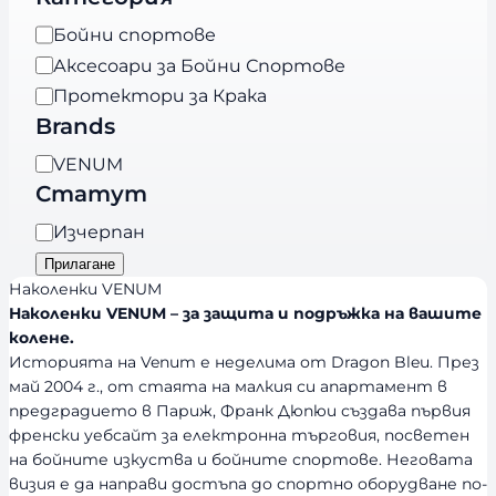
К
Бойни спортове
а
Аксесоари за Бойни Спортове
т
Протектори за Крака
е
Brands
г
B
VENUM
о
r
Статут
р
a
и
Н
Изчерпан
n
я
а
Прилагане
d
л
Наколенки VENUM
s
и
Наколенки VENUM – за защита и подръжка на вашите
колене.
ч
Историята на Venum е неделима от Dragon Bleu. През
н
май 2004 г., от стаята на малкия си апартамент в
о
предградието в Париж, Франк Дюпюи създава първия
с
френски уебсайт за електронна търговия, посветен
т
на бойните изкуства и бойните спортове. Неговата
визия е да направи достъпа до спортно оборудване по-