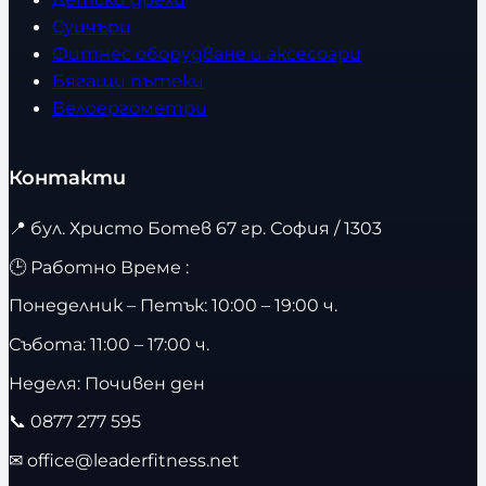
Суичъри
Фитнес оборудване и аксесоари
Бягащи пътеки
Велоергометри
Контакти
📍
бул. Христо Ботев 67 гр. София / 1303
🕒 Работно Време :
Понеделник – Петък: 10:00 – 19:00 ч.
Събота: 11:00 – 17:00 ч.
Неделя: Почивен ден
📞
0877 277 595
✉
office@leaderfitness.net