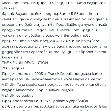
лесен от специализирани магазини, с които пазарът е
свикнал.
Франк, визионер, бил сред първите в Европа, които
очаквали да се образува вълна: гигантът, който днес е
смесените бойни изкуства. Решавайки да пусне онлайн
продуктите на Dragon Bleu, внесени от Бразилия,
успехът е незабавен и огромен. Въпреки това,
бразилските марки през 2004 и 2005 г. не показват
голям професионализъм и са били трудни за работа, за
да задоволят нарастващите нужди на европейската
клиентела.
THE VENUM REVOLUTION
2005 година
През лятото на 2005 г. Franck Dupuis предлага като
алтернатива, въвеждането на нова марка с името
VENUM. Тази марка ще предлага това, което липсва на
пазара: качество и оригинален дизайн.
VENUM се ражда
През пролетта на 2006 г., докато управлява
развитието и търговската логистика на Dragon Bleu