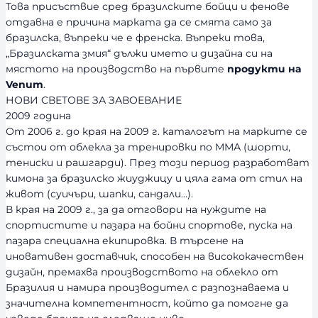
Това присъствие сред бразилските бойци и фенове
отдавна е причина марката да се смята само за
бразилска, въпреки че е френска. Въпреки това,
„Бразилската змия“ дължи името и дизайна си на
мястото на производство на първите
продукти на
Venum
.
НОВИ СВЕТОВЕ ЗА ЗАВОЕВАНИЕ
2009 година
От 2006 г. до края на 2009 г. каталогът на марките се
състои от облекла за тренировки по ММА (шорти,
тениски и рашгарди). През този период разработват
кимона за бразилско жиуджицу и цяла гама от стил на
живот (суичъри, шапки, сандали…).
В края на 2009 г., за да отговори на нуждите на
спортистите и пазара на бойни спортове, пуска на
пазара специална екипировка. В търсене на
иновативен доставчик, способен на висококачествен
дизайн, премахва производството на облекло от
Бразилия и намира производител с разпознаваема и
значителна компетентност, който да помогне да