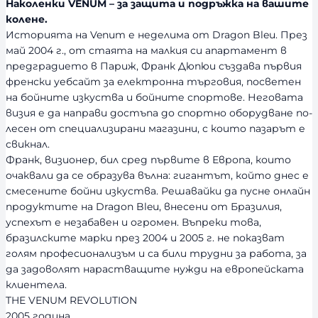
Наколенки VENUM – за защита и подръжка на вашите
колене.
Историята на Venum е неделима от Dragon Bleu. През
май 2004 г., от стаята на малкия си апартамент в
предградието в Париж, Франк Дюпюи създава първия
френски уебсайт за електронна търговия, посветен
на бойните изкуства и бойните спортове. Неговата
визия е да направи достъпа до спортно оборудване по-
лесен от специализирани магазини, с които пазарът е
свикнал.
Франк, визионер, бил сред първите в Европа, които
очаквали да се образува вълна: гигантът, който днес е
смесените бойни изкуства. Решавайки да пусне онлайн
продуктите на Dragon Bleu, внесени от Бразилия,
успехът е незабавен и огромен. Въпреки това,
бразилските марки през 2004 и 2005 г. не показват
голям професионализъм и са били трудни за работа, за
да задоволят нарастващите нужди на европейската
клиентела.
THE VENUM REVOLUTION
2005 година