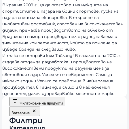
В края на 2009 г., за да отговори на нуждите на
спортистите и пазара на бойни спортове, пуска на
пазара специална екипировка. В търсене на
иновативен доставчик, способен на висококачествен
дизайн, премахва производството на облекло от
Бразилия и намира производител с разпознаваема и
значителна компетентност, който да помогне да
изведе бранда на следващо ниво.
И така се отправя към Тайланд! В началото на 2010 г.
създава отдел за разработка и производство на
висококачествени продукти на разумна цена за
световния пазар. Успехът е невероятен. Само за
няколко години Venum се превръща в най-големия
производител в Тайланд, а също и в най-големия
износител, далеч изпреварвайки местните марки.
Филтриране на продукти
Затваряне
Филтри
Категория