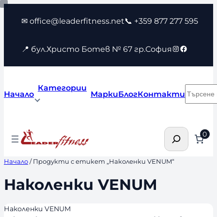
Към
✉ office@leaderfitness.net
📞 +359 877 277 595
съдържанието
Instagram
Faceboo
📍 бул.Христо Ботев № 67 гр.София
Категории
Търсен
Начало
Марки
Блог
Контакти
Търсене
0
Начало
/ Продукти с етикет „Наколенки VENUM“
Наколенки VENUM
Наколенки VENUM