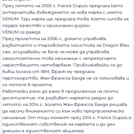
През лятото на 2005 г. Franck Dupuis предлага като
алтернатива, въвеждането на нова марка с името
VENUM. Тази марка ще предлага това, което липсва на
пазара: качество и оригинален дизайн.
VENUM се ражда
През пролетта на 2006 г., докато управлява
развитието и търговската логистика на Dragon Bleu
сам, осъзнавайки че вече не може да управлява
самостоятелно това начинание с непрекъснато
нарастващото натоварване. Приближавайки се до
бивш колега от IBM, Франк му предлага
партньорство. Жан-Франсоа Банде не се поколебава и
се потопя в проекта.
Работейки рамо до рамо в продължение на почти
десетилетие, те развиват марката заедно до
лятото на 2014 г., когато Жан-Франсоа Банде решава
да насочи вниманието си към ново предприемаческо
начинание. От този момент през 2014 г. Franck Dupuis е
единственият собственик на марката и до ден
днешен е единственият акционер.