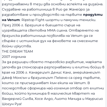
разпознаваеми в тези два основни аспекта на дизайна.
Създаване на работилница в Рио де Жанейро за
разработване и производство на първите
продукти
на Venum
: Ripstop Fight-шорти и памучни тениски.
През 2006 г. Бразилия е биещето сърце на
изгряващата световна ММА сцена. Отварянето на
бразилска работилница позволява на Venum да се
свърже с истинския дух на феновете на смесените
бойни изкуства.
THE DREAM TEAM
2007 годнина
За да разшири своето търговско развитие, марката
започва да спонсорира разпознаваеми и елитни бойци в
края на 2006 г. Канадецът Денис Канг, американецът
Джеф Монсън и бразилецът Пекено са сред първите,
които се присъединяват към екипа на Venum. В
последствие сформира най-големия отбор от елитни
бойци, който кулминира в магическия квартет на
Вандерлей Силва, Хосе Алдо, Лиото Мачида и Маурисио
Шогун Руа!