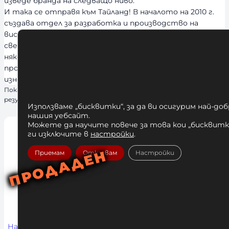
изведе бранда на следващо ниво.
И така се отправя към Тайланд! В началото на 2010 г.
създава отдел за разработка и производство на
висококачествени продукти на разумна цена за
световния пазар. Успехът е невероятен. Само за
няколко години Venum се превръща в най-големия
производител в Тайланд, а също и в най-големия
износител, далеч изпреварвайки местните марки.
Показване на единствения
резултат
Използваме „бисквитки“, за да ви осигурим най-до
нашия уебсайт.
Можете да научите повече за това кои „бисквитки
ги изключите в
настройки
.
Приемам
Отказвам
Настройки
Наколенки Venum