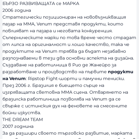
БЪРЗО РАЗВИВАЩАТА се МАРКА
2006 година
Стратегически позициониран на нововъзникващия
пазар на ММА, Venum представя продукти, които
повлияват на пазара и неговата конкуренция.
Съперническите марки по това време често страдат
от липса на оригиналност и лошо качество, така че
продуктите на Venum трябва да бъдат незабавно
разпознаваеми в тези два основни аспекта на дизайна.
Създаване на работилница в Рио де Жанейро за
разработване и производство на първите
продукти
на Venum
: Ripstop Fight-шорти и памучни тениски.
През 2006 г. Бразилия е биещето сърце на
изгряващата световна ММА сцена. Отварянето на
бразилска работилница позволява на Venum да се
свърже с истинския дух на феновете на смесените
бойни изкуства.
THE DREAM TEAM
2007 годнина
За да разшири своето търговско развитие, марката