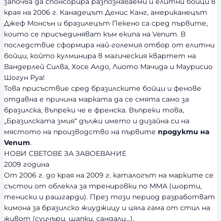
започва да спонсорира разпознаваеми и елитни бойци в
края на 2006 г. Канадецът Денис Канг, американецът
Джеф Монсън и бразилецът Пекено са сред първите,
които се присъединяват към екипа на Venum. В
последствие сформира най-големия отбор от елитни
бойци, който кулминира в магическия квартет на
Вандерлей Силва, Хосе Алдо, Лиото Мачида и Маурисио
Шогун Руа!
Това присъствие сред бразилските бойци и фенове
отдавна е причина марката да се смята само за
бразилска, въпреки че е френска. Въпреки това,
„Бразилската змия“ дължи името и дизайна си на
мястото на производство на първите
продукти на
Venum
.
НОВИ СВЕТОВЕ ЗА ЗАВОЕВАНИЕ
2009 година
От 2006 г. до края на 2009 г. каталогът на марките се
състои от облекла за тренировки по ММА (шорти,
тениски и рашгарди). През този период разработват
кимона за бразилско жиуджицу и цяла гама от стил на
живот (суичъри, шапки, сандали…).