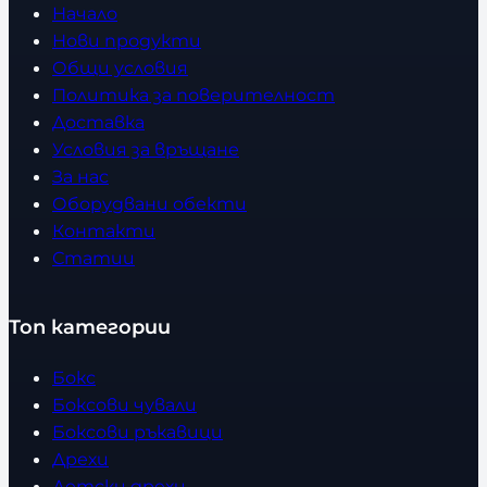
Начало
Нови продукти
Общи условия
Политика за поверителност
Доставка
Условия за връщане
За нас
Оборудвани обекти
Контакти
Статии
Топ категории
Бокс
Боксови чували
Боксови ръкавици
Дрехи
Детски дрехи