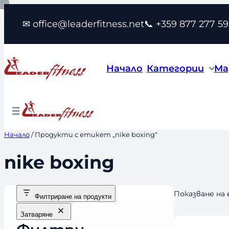
Към
✉ office@leaderfitness.net
📞 +359 877 277 59
съдържанието
Начало
Категории
Ма
Начало
/ Продукти с етикет „nike boxing“
nike boxing
Показване на
Филтриране на продукти
Затваряне