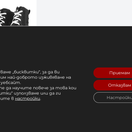
окс Nike
lack/White
ваме „бисквитки“, за да ви
Приемам
рим най-доброто изживяване на
 уебсайт.
Отказвам
е да научите повече за това кои
итки“ използваме или да ги
Купи
Настройк
чите в
настройки
.