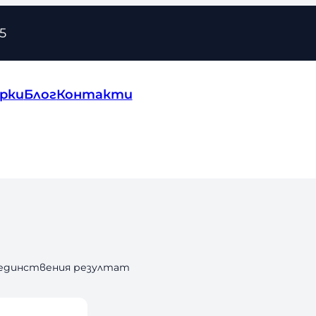
5
рки
Блог
Контакти
 единствения резултат