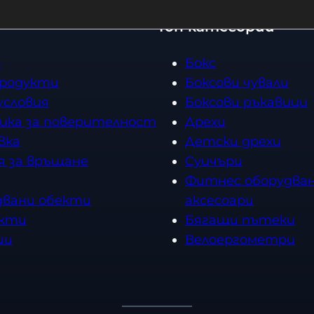
Топ категории
о
Бокс
продукти
Боксови чували
условия
Боксови ръкавици
ика за поверителност
Дрехи
вка
Детски дрехи
я за връщане
Суичъри
Фитнес оборудван
двани обекти
аксесоари
кти
Бягащи пътеки
ии
Велоергометри