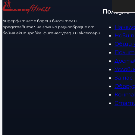
р
т
е
Полезно
а
с
з
Лидерфитнес е водещ вносител и
т
Начал
представител на голямо разнообразие от
м
в
бойна екипировка, фитнес уреди и аксесоари.
Нови 
е
о
Общи 
р
Полит
Доста
Услови
За нас
Обору
Конта
Стат