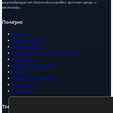
в
разнообразие от бойна екипировка, фитнес уреди и
р
аксесоари.
о
Полезно
Начало
Нови продукти
Общи условия
Политика за поверителност
Доставка
Условия за връщане
За нас
Оборудвани обекти
Контакти
Статии
Топ категории