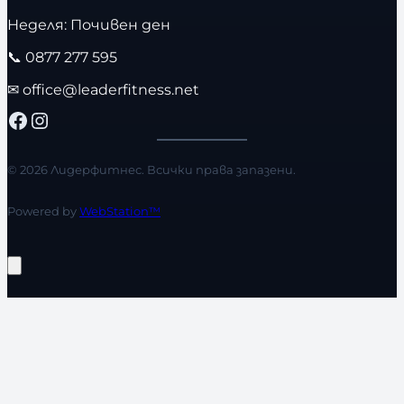
Неделя: Почивен ден
📞
0877 277 595
✉
office@leaderfitness.net
Facebook
Instagram
© 2026 Лидерфитнес. Всички права запазени.
Powered by
WebStation™