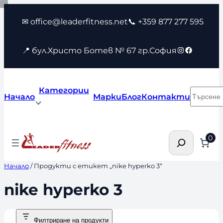
Към
✉ office@leaderfitness.net
📞 +359 877 277 595
съдържанието
Instagram
Faceboo
📍 бул.Христо Ботев № 67 гр.София
Категории
Търсен
Начало
Марки
Блог
Контакти
Търсене
0
Начало
/ Продукти с етикет „nike hyperko 3“
nike hyperko 3
Филтриране на продукти