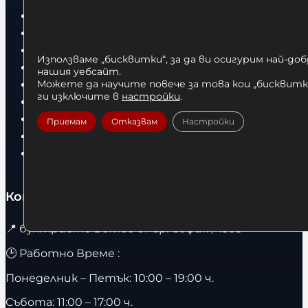
Бокс
Боксови чували
Боксови ръкавици
Използваме „бисквитки“, за да ви осигурим най-до
Дрехи
нашия уебсайт.
Детски дрехи
Можете да научите повече за това кои „бисквитки
ги изключите в
настройки
.
Суичъри
Фитнес оборудване и аксесоари
Приемам
Отказвам
Настройки
Бягащи пътеки
Велоергометри
Контакти
📍
бул. Христо Ботев 67 гр. София / 1303
🕒 Работно Време :
Понеделник – Петък: 10:00 – 19:00 ч.
Събота: 11:00 – 17:00 ч.