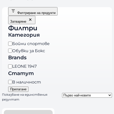
Филтриране на продукти
Затваряне
Филтри
Категория
К
Бойни спортове
а
Обувки за Бокс
т
Brands
е
B
LEONE 1947
г
r
Статут
о
a
р
Н
В наличност
n
и
а
Прилагане
d
я
л
Показване на единствения
s
резултат
и
ч
н