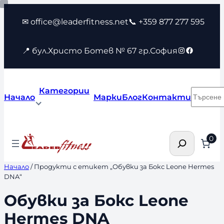
Към
✉ office@leaderfitness.net
📞 +359 877 277 595
съдържанието
Instagram
Faceboo
📍 бул.Христо Ботев № 67 гр.София
Категории
Търсен
Начало
Марки
Блог
Контакти
Търсене
0
Начало
/ Продукти с етикет „Обувки за Бокс Leone Hermes
DNA“
Обувки за Бокс Leone
Hermes DNA