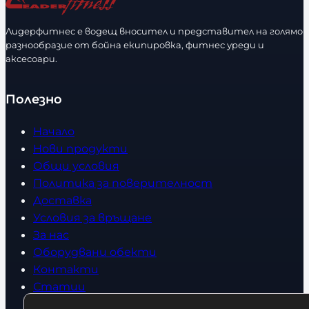
с
м
т
е
Лидерфитнес е водещ вносител и представител на голямо
в
разнообразие от бойна екипировка, фитнес уреди и
р
аксесоари.
о
Полезно
Начало
Нови продукти
Общи условия
Политика за поверителност
Доставка
Условия за връщане
За нас
Оборудвани обекти
Контакти
Статии