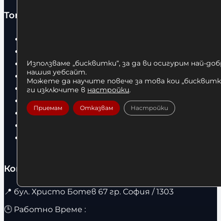
Топ категории
Бокс
Боксови чували
Боксови ръкавици
Използваме „бисквитки“, за да ви осигурим най-до
нашия уебсайт.
Дрехи
Можете да научите повече за това кои „бисквитки
Детски дрехи
ги изключите в
настройки
.
Суичъри
Приемам
Отказвам
Настройки
Фитнес оборудване и аксесоари
Бягащи пътеки
Велоергометри
Контакти
📍
бул. Христо Ботев 67 гр. София / 1303
🕒 Работно Време :