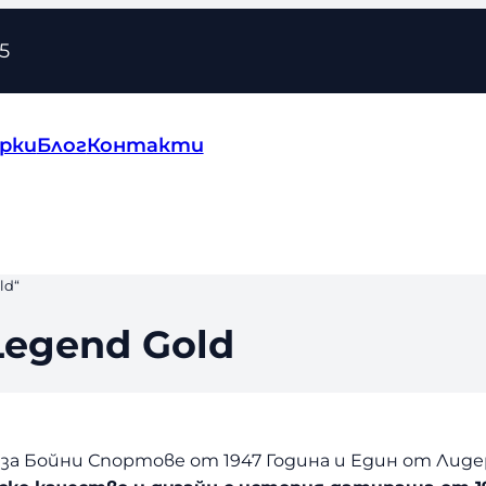
5
рки
Блог
Контакти
ld“
Legend Gold
а Бойни Спортове от 1947 Година и Един от Лидери