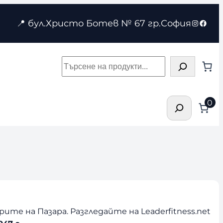
Instagr
Face
📍 бул.Христо Ботев № 67 гр.София
Търсене
Търсене
0
те на Пазара. Разгледайте на Leaderfitness.net