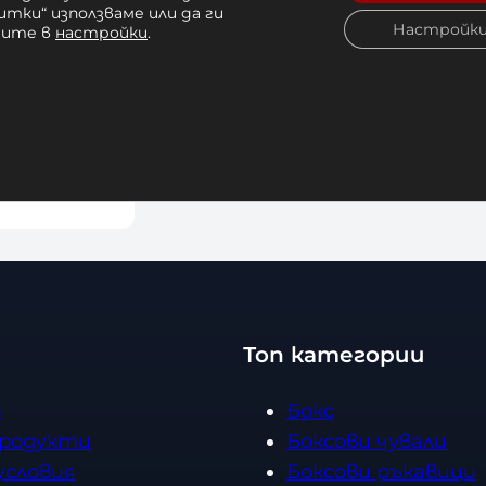
итки“ използваме или да ги
Настройк
чите в
настройки
.
окс Leone
d
8 лв. 
Купи
Топ категории
о
Бокс
продукти
Боксови чували
условия
Боксови ръкавици