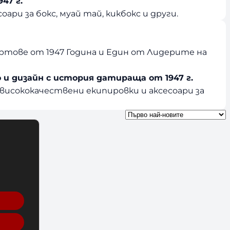
47 г.
ри за бокс, муай тай, кикбокс и други.
ортове от 1947 Година и Един от Лидерите на
и дизайн с история датираща от 1947 г.
висококачествени екипировки и аксесоари за