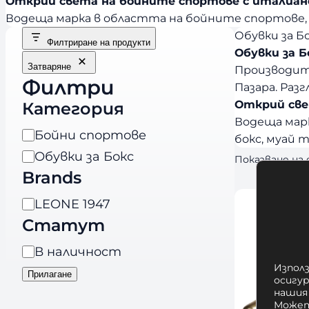
Открий света на бойните спортове с италианс
Водеща марка в областта на бойните спортове, пр
Обувки за Б
Филтриране на продукти
Обувки за Б
Затваряне
Производите
Филтри
Пазара. Разг
Открий све
Категория
Водеща марк
К
Бойни спортове
бокс, муай т
а
Обувки за Бокс
Показване на
т
Brands
е
B
LEONE 1947
г
Статут
r
о
a
р
Н
В наличност
n
Използ
и
а
Прилагане
d
осигу
я
л
нашия
s
Может
и