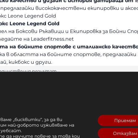
ко качество и дизайн с история датираща от 19
едлагайки висококачествени екипировки и аксесоа
окс Leone Legend Gold
окс Leone Legend Gold
л на Боксови Ръкавици и Екипировка за Бойни Сп
ледайте на Leaderfitness.net
та на бойните спортове с италианско качество 
а в областта на бойните спортове, предлагайки 
ай, кикбокс и други.
 единствения резултат
ваме „бисквитки“, за да ви
Приемам
рим най-доброто изживяване на
 уебсайт.
Отказвам
е да научите повече за това кои