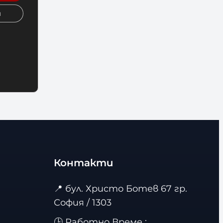
и
Контакти
📍
бул. Христо Ботев 67 гр.
София / 1303
🕒 Работно Време :