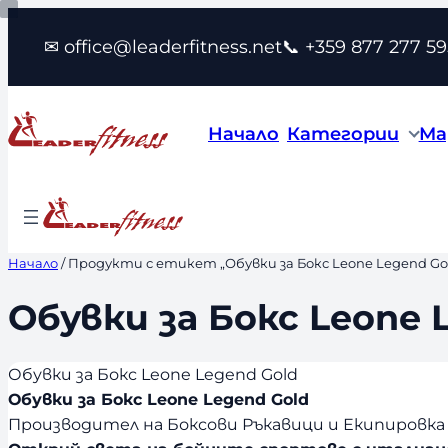
Към
✉ office@leaderfitness.net
📞 +359 877 277 59
съдържанието
Начало
Категории
Ма
Начало
/ Продукти с етикет „Обувки за Бокс Leone Legend Go
Обувки за Бокс Leone 
Обувки за Бокс Leone Legend Gold
Обувки за Бокс Leone Legend Gold
Производител на Боксови Ръкавици и Екипировка з