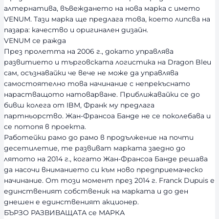
алтернатива, въвеждането на нова марка с името
VENUM. Тази марка ще предлага това, което липсва на
пазара: качество и оригинален дизайн.
VENUM се ражда
През пролетта на 2006 г., докато управлява
развитието и търговската логистика на Dragon Bleu
сам, осъзнавайки че вече не може да управлява
самостоятелно това начинание с непрекъснато
нарастващото натоварване. Приближавайки се до
бивш колега от IBM, Франк му предлага
партньорство. Жан-Франсоа Банде не се поколебава и
се потопя в проекта.
Работейки рамо до рамо в продължение на почти
десетилетие, те развиват марката заедно до
лятото на 2014 г., когато Жан-Франсоа Банде решава
да насочи вниманието си към ново предприемаческо
начинание. От този момент през 2014 г. Franck Dupuis е
единственият собственик на марката и до ден
днешен е единственият акционер.
БЪРЗО РАЗВИВАЩАТА се МАРКА