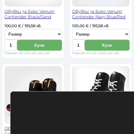
Обувки за Бокс Venum
Обувки за Бокс Venum
Contender Black/Sand
Contender Navy Blue/Red
И
И
100,00 
€
 / 195,58 лв. 
100,00 
€
 / 195,58 лв. 
з
з
б
б
Купи
Купи
К
К
е
е
Размер: 40 | 41 | 43 | 44 | 45
Размер: 41 | 42 | 42.5 | 44 | 45
о
о
р
р
л
л
и
и
и
и
р
р
ч
ч
а
а
е
е
з
з
с
с
м
м
т
т
е
е
в
в
р
р
о
о
Обувки за Бокс Venum
Обувки за Бокс Venum
Contender Boxing Shoes –
Contender Black-White