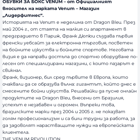
ОБУВКИ ЗА БОКС VENUM – от Официалният
вносител на марката Venum – Магазин
„Лидерфитнес“.
Историята на Venum е неделима от Dragon Bleu. През
май 2004 г., от стаята на малкия си апартамент в
предградието в Париж, Франк Дюпюи създава първия
френски уебсайт за електронна търговия, посветен
на бойните изкуства и бойните спортове. Неговата
визия е да направи достъпа до спортно оборудване по-
лесен от специализирани магазини, с които пазарът е
свикнал.
Франк, визионер, бил сред първите в Европа, които
очаквали да се образува вълна: гигантът, който днес е
смесените бойни изкуства. Решавайки да пусне онлайн
продуктите на Dragon Bleu, внесени от Бразилия,
успехът е незабавен и огромен. Въпреки това,
бразилските марки през 2004 и 2005 г. не показват
голям професионализъм и са били трудни за работа, за
да задоволят нарастващите нужди на европейската
клиентела.
THE VENUM REVOLUTION