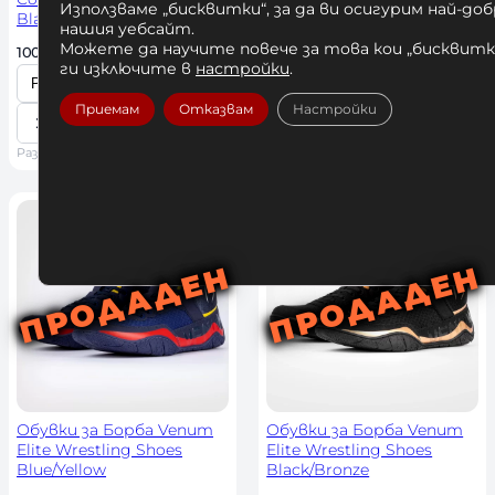
Използваме „бисквитки“, за да ви осигурим най-до
Black/Gold/Red
нашия уебсайт.
И
100,00 
€
 / 195,58 лв. 
Можете да научите повече за това кои „бисквитки
И
100,00 
€
 / 195,58 лв. 
з
ги изключите в
настройки
.
з
б
Купи
б
Приемам
Отказвам
Настройки
К
е
Купи
К
Размер: 39 | 40 | 42 | 42.5 | 43 | 45 | 46 | 47
е
о
р
Размер: 40 | 41 | 42 | 42.5 | 43 | 45
о
р
л
и
л
и
и
р
и
р
ч
а
ч
а
е
з
е
з
с
м
с
м
т
е
т
е
в
р
в
р
о
о
Обувки за Борба Venum
Обувки за Борба Venum
Elite Wrestling Shoes
Elite Wrestling Shoes
Blue/Yellow
Black/Bronze