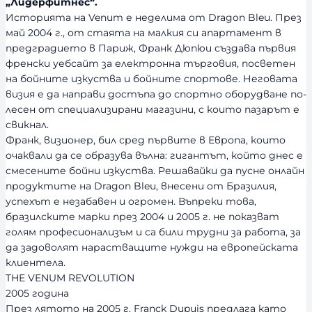
„Лидерфитнес“.
о
Историята на Venum е неделима от Dragon Bleu. През
с
май 2004 г., от стаята на малкия си апартамент в
т
предградието в Париж, Франк Дюпюи създава първия
френски уебсайт за електронна търговия, посветен
на бойните изкуства и бойните спортове. Неговата
визия е да направи достъпа до спортно оборудване по-
лесен от специализирани магазини, с които пазарът е
свикнал.
Франк, визионер, бил сред първите в Европа, които
очаквали да се образува вълна: гигантът, който днес е
смесените бойни изкуства. Решавайки да пусне онлайн
продуктите на Dragon Bleu, внесени от Бразилия,
успехът е незабавен и огромен. Въпреки това,
бразилските марки през 2004 и 2005 г. не показват
голям професионализъм и са били трудни за работа, за
да задоволят нарастващите нужди на европейската
клиентела.
THE VENUM REVOLUTION
2005 година
През лятото на 2005 г. Franck Dupuis предлага като