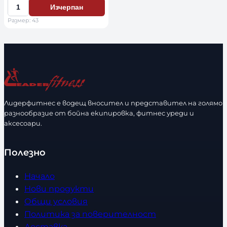
б
Изчерпан
К
е
Размер: 43
о
р
л
и
и
р
ч
а
е
з
с
м
т
е
Лидерфитнес е водещ вносител и представител на голямо
в
разнообразие от бойна екипировка, фитнес уреди и
р
аксесоари.
о
Полезно
Начало
Нови продукти
Общи условия
Политика за поверителност
Доставка