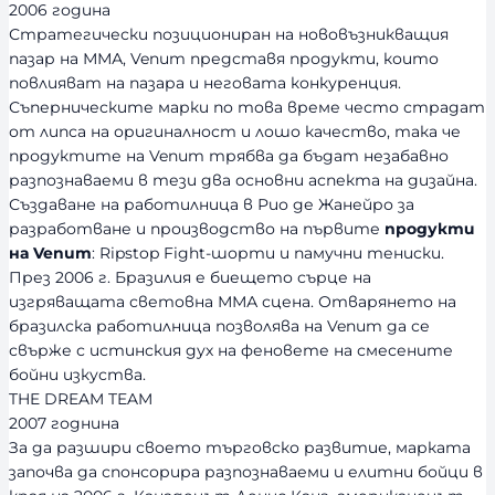
2006 година
Стратегически позициониран на нововъзникващия
пазар на ММА, Venum представя продукти, които
повлияват на пазара и неговата конкуренция.
Съперническите марки по това време често страдат
от липса на оригиналност и лошо качество, така че
продуктите на Venum трябва да бъдат незабавно
разпознаваеми в тези два основни аспекта на дизайна.
Създаване на работилница в Рио де Жанейро за
разработване и производство на първите
продукти
на Venum
: Ripstop Fight-шорти и памучни тениски.
През 2006 г. Бразилия е биещето сърце на
изгряващата световна ММА сцена. Отварянето на
бразилска работилница позволява на Venum да се
свърже с истинския дух на феновете на смесените
бойни изкуства.
THE DREAM TEAM
2007 годнина
За да разшири своето търговско развитие, марката
започва да спонсорира разпознаваеми и елитни бойци в