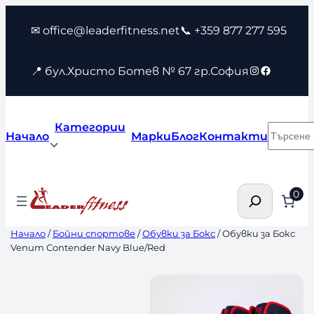
Към
✉ office@leaderfitness.net
📞 +359 877 277 595
съдържанието
Instagram
Faceboo
📍 бул.Христо Ботев № 67 гр.София
Категории
Търсен
Начало
Марки
Блог
Контакти
Търсене
0
Начало
/
Бойни спортове
/
Обувки за Бокс
/ Обувки за Бокс
Venum Contender Navy Blue/Red