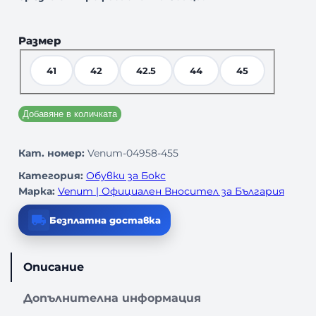
Размер
41
42
42.5
44
45
Добавяне в количката
Кат. номер:
Venum-04958-455
Категория:
Обувки за Бокс
Марка:
Venum | Официален Вносител за България
Безплатна доставка
Описание
Допълнителна информация