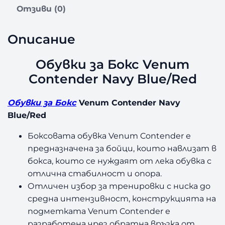
Отзиви (0)
Описание
Обувки за Бокс Venum
Contender Navy Blue/Red
Обувки за Бокс
Venum Contender Navy
Blue/Red
Боксовата обувка Venum Contender е
предназначена за бойци, които навлизат в
бокса, които се нуждаят от лека обувка с
отлична стабилност и опора.
Отличен избор за тренировки с ниска до
средна интензивност, конструкцията на
подметката Venum Contender е
разработена чрез обратна връзка от