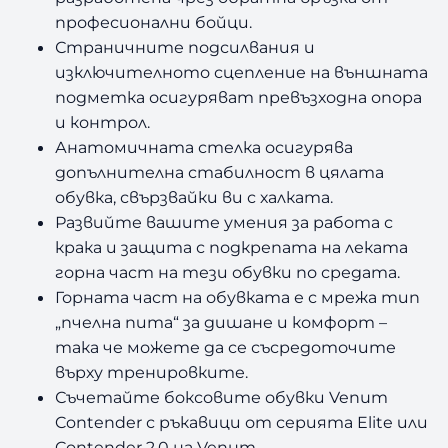
професионални бойци.
Страничните подсилвания и
изключителното сцепление на външната
подметка осигуряват превъзходна опора
и контрол.
Анатомичната стелка осигурява
допълнителна стабилност в цялата
обувка, свързвайки ви с халката.
Развийте вашите умения за работа с
крака и защита с подкрепата на леката
горна част на тези обувки по средата.
Горната част на обувката е с мрежа тип
„пчелна пита“ за дишане и комфорт –
така че можете да се съсредоточите
върху тренировките.
Съчетайте боксовите обувки Venum
Contender с ръкавици от серията Elite или
Contender 2.0 на Venum.