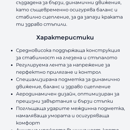
създадена за бързи, динамични движения,
като същевременно осигурява баланс и
стабилно сцепление, за да запази краката
ти здраво стъпили.
Характеристики
Средновисока поддържаща конструкция
за стабилност на глезена и стъпалото
Регулируема лента за напрежение за
перфектно прилягане и контрол
Специализирана подметка за динамично
движение, баланс и здраво сцепление
Аеродинамичен дизайн, оптимизиран за
прецизни завъртания и бързи стъпки
Поглъщаща ударите междинна подметка,
намаляваща умората и осигуряваща
комфорт