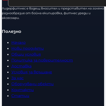
Лидерфитнес е водещ вносител и представител на голямо
разнообразие от бойна екипировка, фитнес уреди и
аксесоари.
Полезно
Начало
Нови продукти
Общи условия
Политика за поверителност
Доставка
Условия за връщане
За нас
Оборудвани обекти
Контакти
Статии