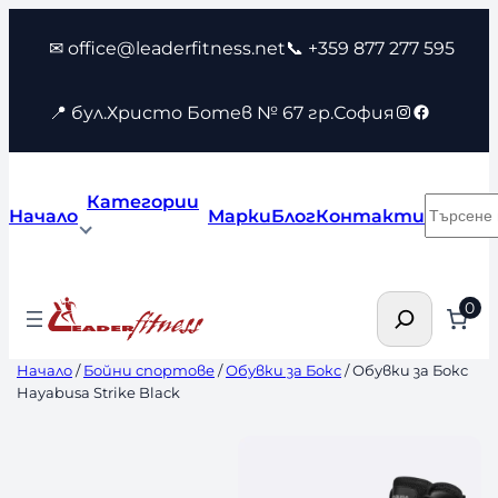
Към
✉ office@leaderfitness.net
📞 +359 877 277 595
съдържанието
Instagram
Faceboo
📍 бул.Христо Ботев № 67 гр.София
Категории
Търсен
Начало
Марки
Блог
Контакти
Търсене
0
Начало
/
Бойни спортове
/
Обувки за Бокс
/ Обувки за Бокс
Hayabusa Strike Black