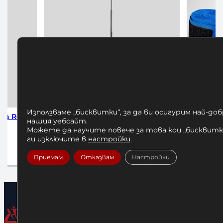
Използваме „бисквитки“, за да ви осигурим най-до
ision
Бинтове за Бокс Hayabusa Blue
Бинтове з
нашия уебсайт.
Можете да научите повече за това кои „бисквитки
23,00
€
/ 44,98 лв.
ги изключите в
настройки
.
2
Добавяне в количката
До
Приемам
Отказвам
Настройки