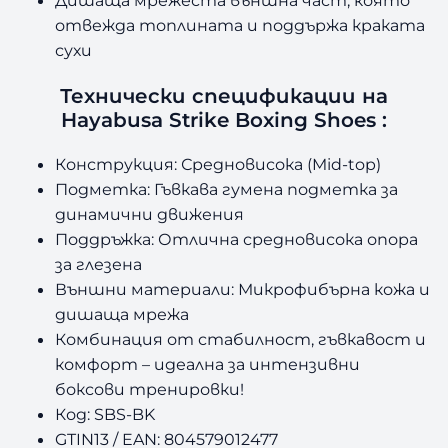
Дишаща мрежеста външна част, която
отвежда топлината и поддържа краката
сухи
Технически спецификации на
Hayabusa Strike Boxing Shoes :
Конструкция: Средновисока (Mid-top)
Подметка: Гъвкава гумена подметка за
динамични движения
Поддръжка: Отлична средновисока опора
за глезена
Външни материали: Микрофибърна кожа и
дишаща мрежа
Комбинация от стабилност, гъвкавост и
комфорт – идеална за интензивни
боксови тренировки!
Код: SBS-BK
GTIN13 / EAN: 804579012477