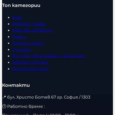
Топ категории
Бокс
Боксови чували
Боксови ръкавици
Дрехи
Детски дрехи
Суичъри
Фитнес оборудване и аксесоари
Бягащи пътеки
Велоергометри
Контакти
📍
бул. Христо Ботев 67 гр. София / 1303
🕒 Работно Време :