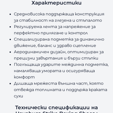
Характеристики
Средновисока поддържаща конструкция
за стабилност на глезена и стъпалото
Регулируема лента за напрежение за
перфектно прилягане и контрол
Специализирана подметка за динамично
движение, баланс и здраво сцепление
Аеродинамичен дизайн, оптимизиран за
прецизни завъртания и бързи стъпки
Поглъщаща ударите междинна подметка,
намаляваща умората и осигуряваща
комфорт
Дишаща мрежеста външна част, която
отвежда топлината и поддържа краката
сухи
Технически спецификации на