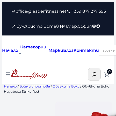
Към
✉ office@leaderfitness.net
📞 +359 877 277 595
съдържанието
Instagram
Faceboo
📍 бул.Христо Ботев № 67 гр.София
Категории
Търсен
Начало
Марки
Блог
Контакти
Търсене
0
Начало
/
Бойни спортове
/
Обувки за Бокс
/ Обувки за Бокс
Hayabusa Strike Red