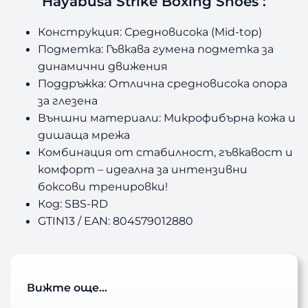
Hayabusa Strike Boxing Shoes :
Конструкция: Средновисока (Mid-top)
Подметка: Гъвкава гумена подметка за
динамични движения
Поддръжка: Отлична средновисока опора
за глезена
Външни материали: Микрофибърна кожа и
дишаща мрежа
Комбинация от стабилност, гъвкавост и
комфорт – идеална за интензивни
боксови тренировки!
Код: SBS-RD
GTIN13 / EAN: 804579012880
Вижте още…