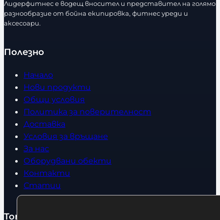
Лидерфитнес е водещ вносител и представител на голямо
т
разнообразие от бойна екипировка, фитнес уреди и
в
аксесоари.
о
Полезно
Начало
Нови продукти
Общи условия
Политика за поверителност
Доставка
Условия за връщане
За нас
Оборудвани обекти
Контакти
Статии
Топ категории