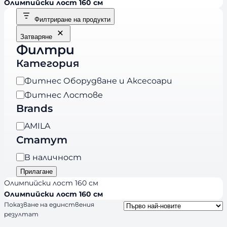
Олимпийски лост 160 см
Филтриране на продукти
Затваряне
Филтри
Категория
К
Фитнес Оборудване и Аксесоари
а
Фитнес Лостове
т
Brands
е
B
AMILA
г
r
Статут
о
a
р
Н
В наличност
n
и
а
Прилагане
d
я
л
Олимпийски лост 160 см
s
и
Олимпийски лост 160 см
Показване на единствения
ч
резултат
н