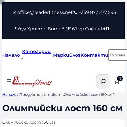
Към
✉ office@leaderfitness.net
📞 +359 877 277 595
съдържанието
Instagram
Faceboo
📍 бул.Христо Ботев № 67 гр.София
Категории
Търсен
Начало
Марки
Блог
Контакти
Търсене
0
Начало
/ Продукти с етикет „Олимпийски лост 160 см“
Олимпийски лост 160 см
Олимпийски лост 160 см