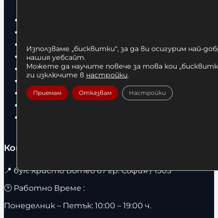
Бокс
Боксови чували
Боксови ръкавици
Използваме „бисквитки“, за да ви осигурим най-до
Дрехи
нашия уебсайт.
Можете да научите повече за това кои „бисквитки
Детски дрехи
ги изключите в
настройки
.
Суичъри
Фитнес оборудване и аксесоари
Приемам
Отказвам
Настройки
Бягащи пътеки
Велоергометри
Контакти
📍
бул. Христо Ботев 67 гр. София / 1303
🕒 Работно Време :
Понеделник – Петък: 10:00 – 19:00 ч.