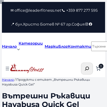
Към
✉ office@leaderfitness.net
📞 +359 877 277 595
съдържанието
Instagram
Faceboo
📍 бул.Христо Ботев № 67 гр.София
Категории
Търсен
Начало
Марки
Блог
Контакти
Търсене
0
Начало
/ Продукти с етикет „Вътрешни Ръкавици
Hayabusa Quick Gel“
Вътрешни Ръкавици
Hayabusa Quick Gel