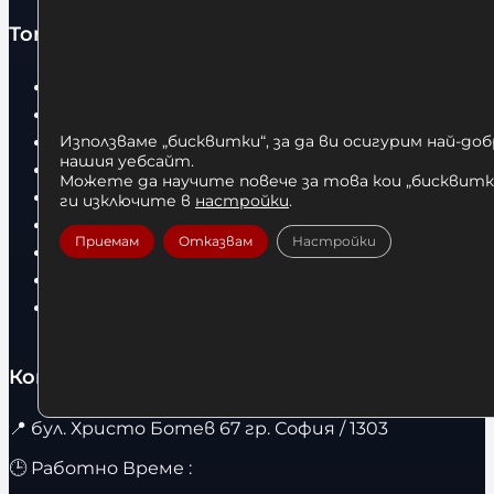
Топ категории
Бокс
Боксови чували
Боксови ръкавици
Използваме „бисквитки“, за да ви осигурим най-до
нашия уебсайт.
Дрехи
Можете да научите повече за това кои „бисквитки
Детски дрехи
ги изключите в
настройки
.
Суичъри
Приемам
Отказвам
Настройки
Фитнес оборудване и аксесоари
Бягащи пътеки
Велоергометри
Контакти
📍
бул. Христо Ботев 67 гр. София / 1303
🕒 Работно Време :