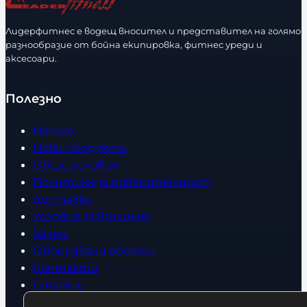
с
м
т
е
Лидерфитнес е водещ вносител и представител на голямо
в
разнообразие от бойна екипировка, фитнес уреди и
р
аксесоари.
о
Полезно
Начало
Нови продукти
Общи условия
Политика за поверителност
Доставка
Условия за връщане
За нас
Оборудвани обекти
Контакти
Статии