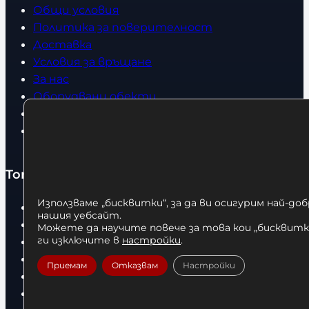
Общи условия
Политика за поверителност
Доставка
Условия за връщане
За нас
Оборудвани обекти
Контакти
Статии
Топ категории
Използваме „бисквитки“, за да ви осигурим най-до
Бокс
нашия уебсайт.
Боксови чували
Можете да научите повече за това кои „бисквитки
ги изключите в
настройки
.
Боксови ръкавици
Дрехи
Приемам
Отказвам
Настройки
Детски дрехи
Суичъри