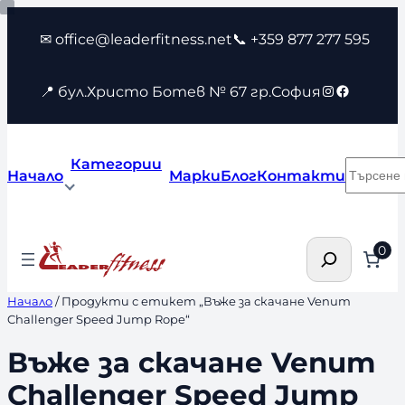
Към
✉ office@leaderfitness.net
📞 +359 877 277 595
съдържанието
Instagram
Faceboo
📍 бул.Христо Ботев № 67 гр.София
Категории
Търсен
Начало
Марки
Блог
Контакти
Търсене
0
Начало
/ Продукти с етикет „Въже за скачане Venum
Challenger Speed Jump Rope“
Въже за скачане Venum
Challenger Speed Jump