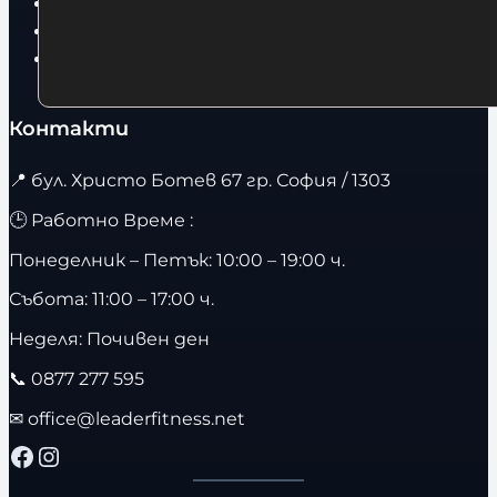
Фитнес оборудване и аксесоари
Бягащи пътеки
Велоергометри
Контакти
📍
бул. Христо Ботев 67 гр. София / 1303
🕒 Работно Време :
Понеделник – Петък: 10:00 – 19:00 ч.
Събота: 11:00 – 17:00 ч.
Неделя: Почивен ден
📞
0877 277 595
✉
office@leaderfitness.net
Facebook
Instagram