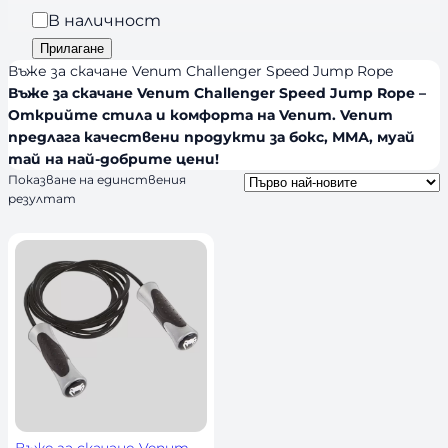
a
р
Н
В наличност
n
и
а
Прилагане
d
я
л
Въже за скачане Venum Challenger Speed Jump Rope
s
и
Въже за скачане Venum Challenger Speed Jump Rope –
Открийте стила и комфорта на Venum. Venum
ч
предлага качествени продукти за бокс, ММА, муай
н
тай на най-добрите цени!
о
Показване на единствения
с
резултат
т
Въже за скачане Venum