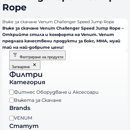
Rope
Въже за скачане Venum Challenger Speed Jump Rope
Въже за скачане Venum Challenger Speed Jump Rope –
Открийте стила и комфорта на Venum. Venum
предлага качествени продукти за бокс, ММА, муай
тай на най-добрите цени!
Филтриране на продукти
Затваряне
Филтри
Категория
К
Фитнес Оборудване и Аксесоари
а
Въжета за Скачане
т
Brands
е
B
VENUM
г
r
Статут
о