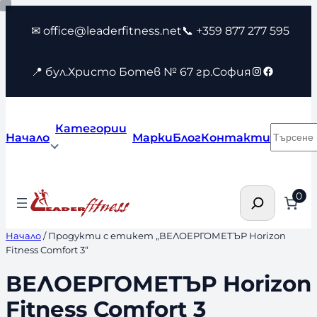
Към
✉ office@leaderfitness.net
📞 +359 877 277 595
съдържанието
Instagram
Faceboo
📍 бул.Христо Ботев № 67 гр.София
Категории
Търсен
Начало
Марки
Блог
Контакти
Търсене
0
Начало
/ Продукти с етикет „ВЕЛОЕРГОМЕТЪР Horizon
Fitness Comfort 3“
ВЕЛОЕРГОМЕТЪР Horizon
Fitness Comfort 3