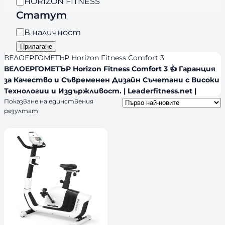
B
HORIZON FITNESS
г
r
Статут
о
a
р
Н
В наличност
n
и
а
Прилагане
d
я
л
ВЕЛОЕРГОМЕТЪР Horizon Fitness Comfort 3
s
и
ВЕЛОЕРГОМЕТЪР Horizon Fitness Comfort 3 👍 Гаранция
за Качество и Съвременен Дизайн Съчетани с Високи
ч
Технологии и Издържливост. | Leaderfitness.net |
н
Показване на единствения
о
резултат
с
т