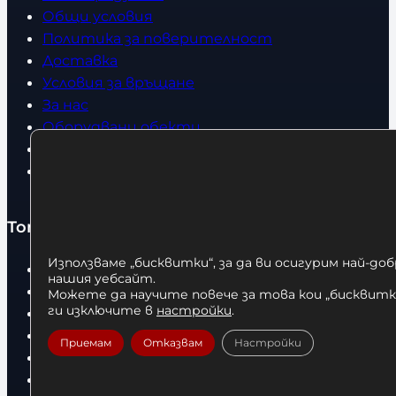
Общи условия
Политика за поверителност
Доставка
Условия за връщане
За нас
Оборудвани обекти
Контакти
Статии
Топ категории
Използваме „бисквитки“, за да ви осигурим най-до
Бокс
нашия уебсайт.
Боксови чували
Можете да научите повече за това кои „бисквитки
ги изключите в
настройки
.
Боксови ръкавици
Дрехи
Приемам
Отказвам
Настройки
Детски дрехи
Суичъри