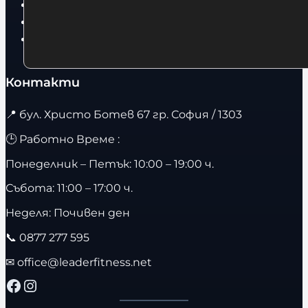
Фитнес оборудване и аксесоари
Бягащи пътеки
Велоергометри
Контакти
📍
бул. Христо Ботев 67 гр. София / 1303
🕒 Работно Време :
Понеделник – Петък: 10:00 – 19:00 ч.
Събота: 11:00 – 17:00 ч.
Неделя: Почивен ден
📞
0877 277 595
✉
office@leaderfitness.net
Facebook
Instagram