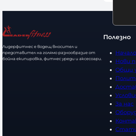
ч
о
н
л
о
и
с
ч
т
Полезно
е
Лидерфитнес е водещ вносител и
с
Начал
представител на голямо разнообразие от
т
бойна екипировка, фитнес уреди и аксесоари.
Нови 
в
Общи 
о
Полит
Доста
Услови
За нас
Обору
Конта
Стат