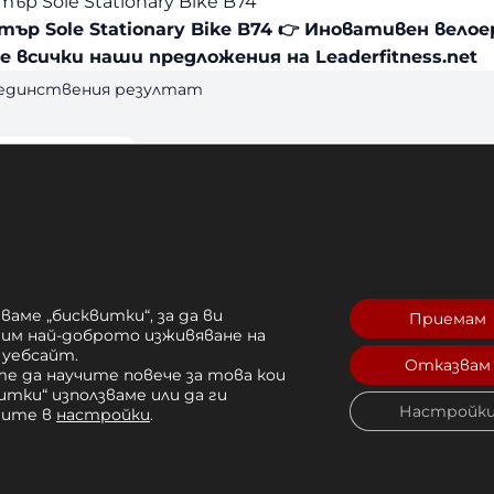
р Sole Stationary Bike B74
ър Sole Stationary Bike B74 👉 Иновативен вел
 всички наши предложения на Leaderfitness.net
 единствения резултат
ваме „бисквитки“, за да ви
Приемам
рим най-доброто изживяване на
 уебсайт.
Отказвам
е да научите повече за това кои
итки“ използваме или да ги
тър Sole B74
Настройк
чите в
настройки
.
,16 лв. 
Купи