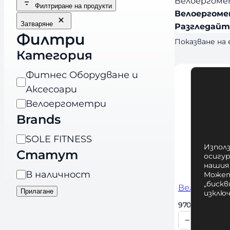
Велоергометъ
Филтриране на продукти
Велоергомет
Затваряне
Разгледайте
Филтри
Показване на
Категория
К
Фитнес Оборудване и
а
Аксесоари
т
Велоергометри
Brands
е
г
B
SOLE FITNESS
о
Използ
Статут
r
осигу
р
нашия
a
Н
В наличност
и
Может
n
„бискв
а
Велоергоме
я
Прилагане
изклю
d
л
970,00 
€
 / 1897
s
и
−
+
К