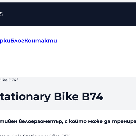
5
рки
Блог
Контакти
ike B74“
ationary Bike B74
овативен велоергометър, с който може да тренир