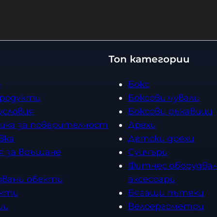
Топ категории
о
Бокс
продукти
Боксови чували
условия
Боксови ръкавици
ика за поверителност
Дрехи
вка
Детски дрехи
я за връщане
Суичъри
Фитнес оборудван
двани обекти
аксесоари
кти
Бягащи пътеки
ии
Велоергометри