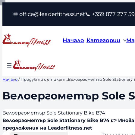
Към
✉ office@leaderfitness.net
📞 +359 877 277 59
съдържанието
Начало
Категории
Ма
Начало
/ Продукти с етикет „Велоергометър Sole Stationary B
Велоергометър Sole St
Велоергометър Sole Stationary Bike B74
Велоергометър Sole Stationary Bike B74 👉 Ин
предложения на Leaderfitness.net