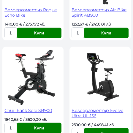
о
о
Велоергометър Rogue
Велоергометър Air Bike
Echo Bike
Spirit AB900
1410,00 
€
 / 2757,72 лв. 
1252,67 
€
 / 2450,01 лв. 
Купи
Купи
К
К
о
о
л
л
и
и
ч
ч
е
е
с
с
т
т
в
в
о
о
Спин Байк Sole SB900
Велоергометър Evolve
Ultra UL-156
1840,65 
€
 / 3600,00 лв. 
2300,00 
€
 / 4498,41 лв. 
Купи
К