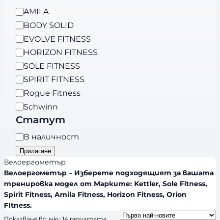
о
B
AMILA
р
r
BODY SOLID
и
a
я
EVOLVE FITNESS
n
HORIZON FITNESS
d
SOLE FITNESS
s
SPIRIT FITNESS
Rogue Fitness
Schwinn
Статут
Н
В наличност
а
Прилагане
л
Велоергометър
и
Велоергометър – Изберете подходящият за вашата
тренировка модел от Марките: Kettler, Sole Fitness,
ч
Spirit Fitness, Amila Fitness, Horizon Fitness, Orion
н
FItness.
о
S
Показване всички 14 резултата