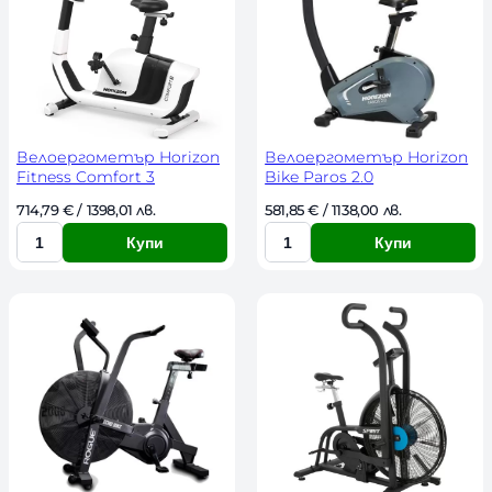
е
е
с
с
т
т
в
в
о
о
Велоергометър Horizon
Велоергометър Horizon
Fitness Comfort 3
Bike Paros 2.0
714,79 
€
 / 1398,01 лв. 
581,85 
€
 / 1138,00 лв. 
Купи
Купи
К
К
о
о
л
л
и
и
ч
ч
е
е
с
с
т
т
в
в