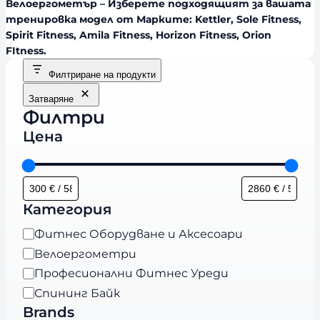
Велоергометър – Изберете подходящият за вашата
тренировка модел от Марките: Kettler, Sole Fitness,
Spirit Fitness, Amila Fitness, Horizon Fitness, Orion
FItness.
Филтриране на продукти
Затваряне
Филтри
Цена
Категория
К
Фитнес Оборудване и Аксесоари
а
Велоергометри
т
Професионални Фитнес Уреди
е
Спининг Байк
г
Brands