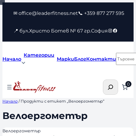
Към
✉ office@leaderfitness.net
📞 +359 877 277 595
съдържанието
Instagram
Faceboo
📍 бул.Христо Ботев № 67 гр.София
Категории
Търсен
Начало
Марки
Блог
Контакти
Търсене
0
Начало
/ Продукти с етикет „Велоергометър“
Велоергометър
Велоергометър