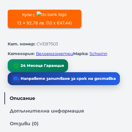
p
ц
и
ч
r
е
Купи с
е
13 x 92.78 лв. (13 x €47.44)
i
н
с
т
c
а
в
Кат. номер:
CVEB7503
о
e
е
з
Категория:
Велоергометри
Марка:
Schwinn
а
w
:
В
24 Месеца Гаранция
е
a
5
л
Направете запитване за срок на доставка
s
3
о
е
:
9
р
Описание
г
5
,
о
Допълнителна информация
м
9
4
е
Отзиви (0)
9
1
т