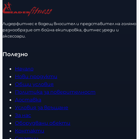
Лидерфитнес е водещ вносител и представител на голямо
разнообразие от бойна екипировка, фитнес уреди и
аксесоари.
Полезно
Начало
Нови продукти
Общи условия
Политика за поверителност
Доставка
Условия за връщане
За нас
Оборудвани обекти
Контакти
Статии