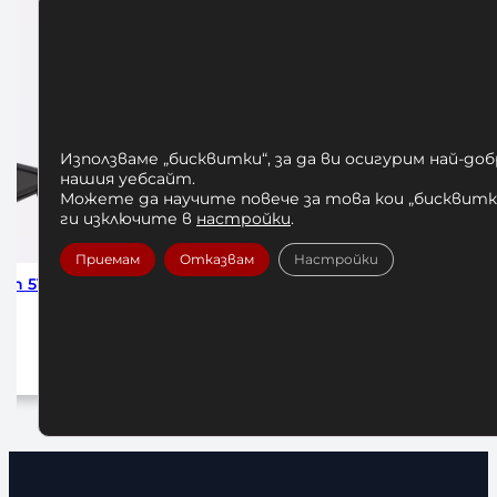
Използваме „бисквитки“, за да ви осигурим най-до
нашия уебсайт.
Можете да научите повече за това кои „бисквитки
ги изключите в
настройки
.
Приемам
Отказвам
Настройки
pirit
Велоергометър Amila Aston BX2
Велоергом
300,00
€
/ 586,75 лв.
Добавяне в количката
До