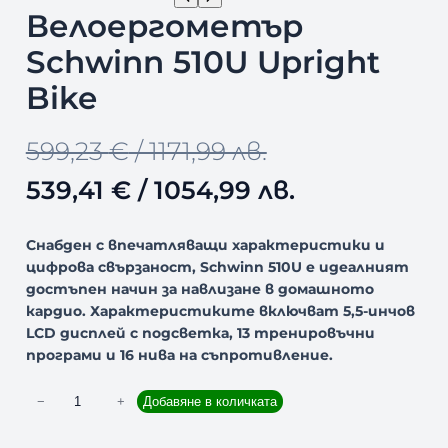
О
Велоергометър
Д
У
Schwinn 510U Upright
К
Т
Bike
С
Н
O
Т
А
599,23
€
/ 1171,99 лв.
М
А
r
е
539,41
€
/ 1054,99 лв.
Л
Е
i
к
Н
Снабден с впечатляващи характеристики и
И
g
у
цифрова свързаност, Schwinn 510U е идеалният
Е
достъпен начин за навлизане в домашното
i
щ
кардио. Характеристиките включват 5,5-инчов
LCD дисплей с подсветка, 13 тренировъчни
n
а
програми и 16 нива на съпротивление.
a
т
к
−
+
Добавяне в количката
l
а
о
л