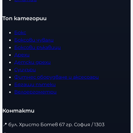
Топ категории
Бокс
Боксови чували
Боксови ръкавици
Дрехи
Детски дрехи
Суичъри
Фитнес оборудване и аксесоари
Бягащи пътеки
Велоергометри
Контакти
📍
бул. Христо Ботев 67 гр. София / 1303