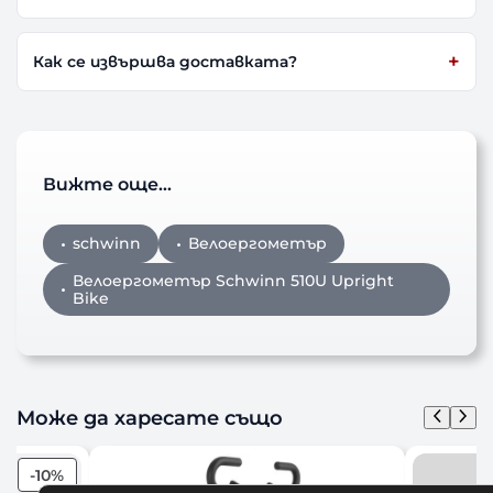
Как се извършва доставката?
Вижте още…
schwinn
Велоергометър
Велоергометър Schwinn 510U Upright
Bike
Може да харесате също