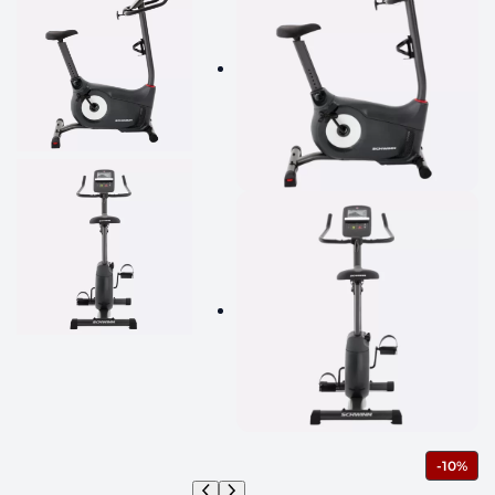
П
-10%
Р