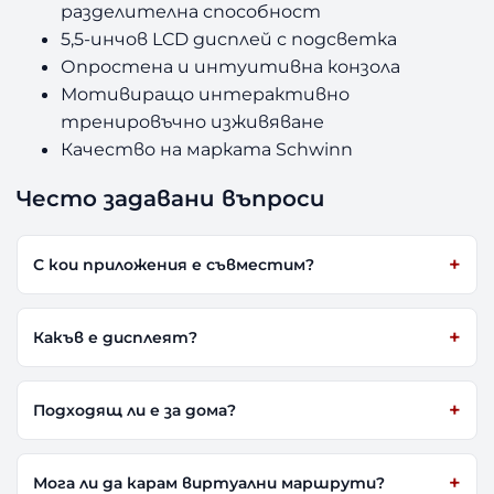
разделителна способност
5,5-инчов LCD дисплей с подсветка
Опростена и интуитивна конзола
Мотивиращо интерактивно
тренировъчно изживяване
Качество на марката Schwinn
Често задавани въпроси
С кои приложения е съвместим?
Какъв е дисплеят?
Подходящ ли е за дома?
Мога ли да карам виртуални маршрути?