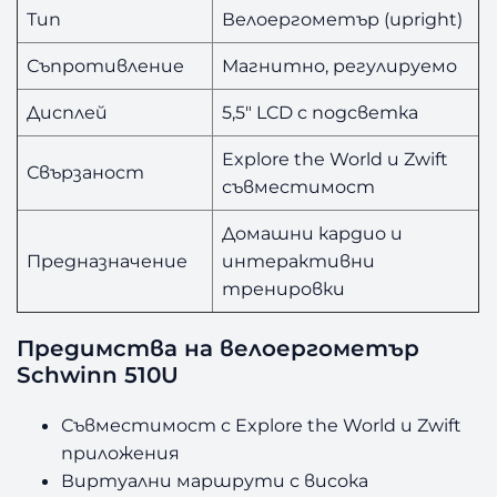
Тип
Велоергометър (upright)
Съпротивление
Магнитно, регулируемо
Дисплей
5,5″ LCD с подсветка
Explore the World и Zwift
Свързаност
съвместимост
Домашни кардио и
Предназначение
интерактивни
тренировки
Предимства на велоергометър
Schwinn 510U
Съвместимост с Explore the World и Zwift
приложения
Виртуални маршрути с висока