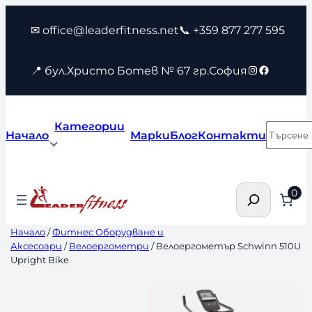
Към
✉ office@leaderfitness.net
📞 +359 877 277 595
съдържанието
Instagram
Faceboo
📍 бул.Христо Ботев № 67 гр.София
Категории
Търсен
Начало
Марки
Блог
Контакти
Търсене
0
Начало
/
Фитнес Оборудване и
Аксесоари
/
Велоергометри
/ Велоергометър Schwinn 510U
Upright Bike