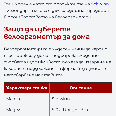
B
9
л
Този модел е част от продуктите на
Schwinn
i
– легендарна марка с дългогодишна традиция
9
в
k
в производството на велоергометри.
e
.
Защо да изберете
л
.
велоергометър за дома
в
Велоергометърът е чудесен начин за кардио
.
тренировки у дома – подобрява сърдечно-
съдовата издръжливост, помага за изгаряне на
.
калории и поддържане на форма без излишно
натоварване на ставите.
Характеристика
Описание
Марка
Schwinn
Модел
510U Upright Bike