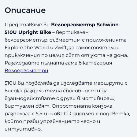
ъ
Описание
,
р
S
2
€
c
Представяме ви
Велоергометър Schwinn
h
510U Upright Bike
– вертикален
3
/
w
велоергометър, съвместим с приложенията
1
i
Explore the World и Zwift, за самостоятелни
n
приключения по целия свят от уюта на дома.
€
0
n
Разгледайте пълната гама в категория
5
/
5
Велоергометри
.
1
0
1
4
510U ви позволява да изследвате маршрути с
U
висока разделителна способност и да
U
1
,
взаимодействате с други в мотивиращ
p
7
9
r
виртуален свят. Опростената конзола
i
разполага с 5,5-инчов LCD дисплей с подсветка,
1
9
g
който прави управлението лесно и
h
,
интуитивно.
t